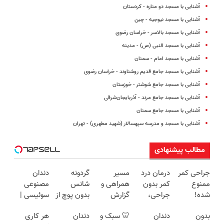
آشنایی با مسجد دو مناره - کردستان
آشنایی با مسجد نیوجیه - چین
آشنایی با مسجد بالاسر - خراسان رضوی
آشنایی با مسجد النبى (ص) - مدینه
آشنایی با مسجد امام - سمنان
آشنایی با مسجد جامع قدیم روشناوند - خراسان رضوی
آشنایی با مسجد جامع شوشتر - خوزستان
آشنایی با مسجد جامع مرند - آذربایجان‌شرقی
آشنایی با مسجد جامع سمنان
آشنایی با مسجد و مدرسه سپهسالار (شهید مطهری) - تهران
مطالب پیشنهادی
جراحی کمر
درمان درد
مسیر
گردونه
دندان
ممنوع
کمر بدون
همراهی و
شانس
مصنوعی
شده!
جراحی،
گزارش
بدون پوچ از
سوئیسی |
میخوای
تزریق ◀
عملکرد
PS5 تا
سبک،
بدون
دندان
🦷 سبک و
دندان
هر کاری
کمرت رو در
پرسش‌نامه
گروه اسنپ
آیفون17 و
مقاوم،