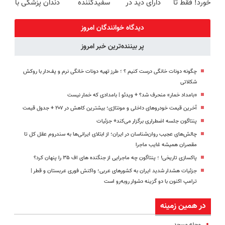
خورد! فقط تا
دارای دید در
سفیدکننده
دندان پزشکی با
تهران
آخر امروز 🔥
شب🔥با
دندان40%تخفیف)
پک سفید
تخفیف بخر!!
کننده خانگی
دیدگاه خوانندگان امروز
پر بیننده‌ترین خبر امروز
چگونه دونات خانگی درست کنیم ؟ ؛ طرز تهیه دونات خانگی نرم و پف‌دار با روکش
شکلاتی
«بامداد خمار» منحرف شد؟ + ویدئو | بامدادی که خمار نیست
آخرین قیمت خودروهای داخلی و مونتاژی؛‌ بیشترین کاهش در ۲۰۷ + جدول قیمت
پنتاگون جلسه اضطراری برگزار می‌کند+ جزئیات
چالش‌های عجیب روان‌شناسان در ایران؛ از ابتلای ایرانی‌ها به سندروم عقل کل تا
مقصران همیشه غایب ماجرا
پاکسازی تاریخی! ؛ پنتاگون چه ماجرایی از جنگنده های اف ۳۵ را پنهان کرد؟
جزئیات هشدار شدید ایران به کشورهای عربی؛ واکنش فوری عربستان و قطر |
ترامپ اکنون با دو گزینه دشوار روبه‌رو است
در همین زمینه
مجله مسجد