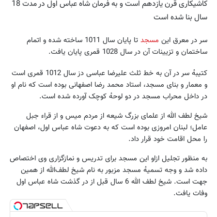
کاشیکاری قرن یازدهم است و به فرمان شاه عباس اول در مدت 18
سال بنا شده است
سر در معرق این
مسجد
تا پایان سال 1011 ساخته شده و اتمام
ساختمان و تزیینات آن در سال 1028 قمری پایان یافت.
کتیبهُ سر در آن به خط ثلث علیرضا عباسی دز سال 1012 قمری است
و معمار و بنای مسجد، استاد محمد رضا اصفهانی بوده است که نام او
در داخل محراب مسجد در دو لوحهُ کوچک آورده شده است.
شیخ لطف الله از علمای بزرگ شیعه از مردم میس و از قراء جبل
عامل؛ لبنان امروزی بوده است که به دعوت شاه عباس اول، اصفهان
را محل اقامت خود قرار داد.
به منظور تجلیل ازاو این مسجد برای تدریس و نمازگزاری وی اختصاص
داده شد و وجه تسمیهُ مسجد مزبور به نام شیخ لطف‌الله از همین
جهت است. شیخ لطف الله 6 سال قبل از در گذشت شاه عباس اول
وفات یافت.