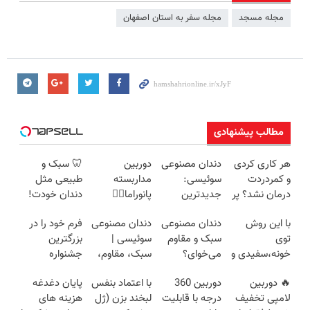
مجله مسجد
مجله سفر به استان اصفهان
مطالب پیشنهادی
هر کاری کردی
دندان مصنوعی
دوربین
🦷 سبک و
و کمردردت
سوئیسی:
مداربسته
طبیعی مثل
درمان نشد؟ پر
جدیدترین
پانوراما👈🏻
دندان خودت!
کردن
فناوری اروپا،
قابلیت چرخش
نصب آسان و
با این روش
دندان مصنوعی
دندان مصنوعی
فرم خود را در
پرسشنامه و
سبک و مقاوم |
360°و سازگار با
پرداخت
توی
سبک و مقاوم
سوئیسی |
بزرگترین
دریافت راه حل
پرداخت قسطی
اندروید و ios
اقساطی 💳 📍
خونه،سفیدی و
می‌خوای؟
سبک، مقاوم،
جشنواره
تهران
زیبایی دندوناتو
پرداخت
طبیعی! ویزیت
ایمپلنت تهران
🔥 دوربین
دوربین 360
با اعتماد بنفس
پایان دغدغه
برگردون
اقساطی هم
رایگان+پرداخت
پر کنید ! | فقط
لامپی تخفیف
درجه با قابلیت
لبخند بزن (ژل
هزینه های
(40%off)
داریم!😍 | 📍
اقساطی😍
۲۵ میلیون