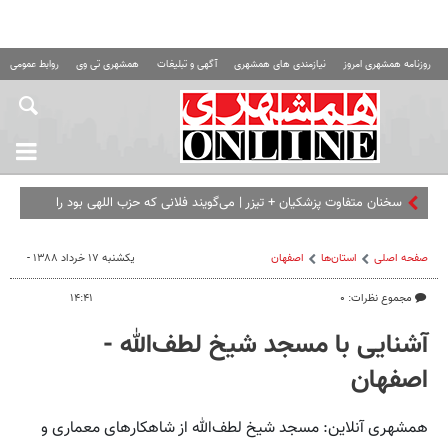
روزنامه همشهری امروز
نیازمندی های همشهری
آگهی و تبلیغات
همشهری تی وی
روابط عمومی ه
سخنان متفاوت پزشکیان + تیزر | می‌گویند فلانی که حزب اللهی بود را
برداشته ای... | امشب ببینید
صفحه اصلی
استان‌ها
اصفهان
یکشنبه ۱۷ خرداد ۱۳۸۸ -
مجموع نظرات: ۰
۱۴:۴۱
آشنایی با مسجد شیخ لطف‌الله -
اصفهان
همشهری آنلاین: مسجد شیخ لطف‌الله از شاهکارهای معماری و