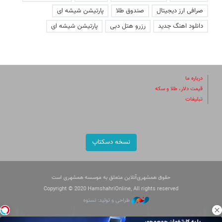
صرافی ارز دیجیتال
صندوق طلا
پارتیشن شیشه ای
دانلود اهنگ جدید
رزرو هتل دبی
پارتیشن شیشه ای
درباره ما
قیمت دلار، طلا و سکه
تبلیغات
نسخه دسکتاپ
حقوق همشهری‌آنلاین متعلق به موسسه همشهری است
Copyright © 2020 HamshahriOnline, All rights reserved
طراحی و تولید: نستوه