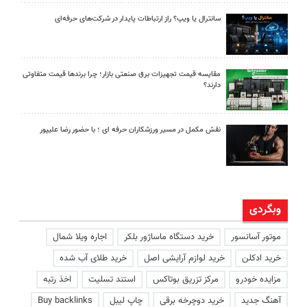
سانترال یا ویپ؟ راز ارتباطات پایدار در شرکت‌های حرفه‌ای
مقایسه قیمت تجهیزات برق صنعتی بازار؛ چرا برندها قیمت متفاوتی
دارند؟
نقش مکمل در مسیر ورزشکاران حرفه ای ؛ با حضور رضا علیپور
وبگردی
موتور آسانسور
خرید دستگاه ماساژور بلکر
اجاره ویلا شمال
خرید ادکلن
خرید لوازم آرایشی اصل
خرید طلای آب شده
مزایده خودرو
مرکز تزریق بوتاکس
استند تسلیت
اخذ رتبه
آهنگ جدید
خرید دوچرخه برقی
چاپ لیبل
Buy backlinks