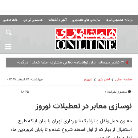
روزنامه همشهری امروز
نیازمندی های همشهری
آگهی و تبلیغات
همشهری تی وی
روابط عمومی ه
۳ کشور همسایه ایران توافقنامه دفاعی مشترک امضا کردند | هرگونه
حمله مسلحانه علیه هر یک از سه کشور، حمله به هر سه کشور تلقی می‌
صفحه اصلی
اخبار شهر
شهری
چهارشنبه ۲۵ اسفند ۱۳۸۹ -
مجموع نظرات: ۰
۱۸:۲۵
نوسازی معابر در تعطیلات نوروز
معاون حمل‌ونقل و ترافیک شهرداری تهران با بیان اینکه طرح
استقبال از بهار که از اول اسفند شروع شده و تا پایان فروردین ماه