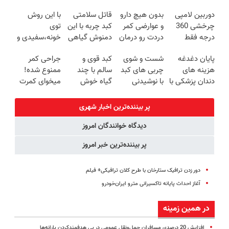
ترمیم کننده 23
کنی!!
(◂پرسش‌نامه)
میکنه انگار
دوربین لامپی
بدون هیچ دارو
قاتل سلامتی
با این روش
روزه ساخت!
20سال جوون
چرخشی 360
و عوارضی کمر
کبد چربه با این
توی
شدی🔥
درجه فقط
دردت رو درمان
دمنوش گیاهی
خونه،سفیدی و
امروز حراج شد
کن!
کبدتو بیمه کن
زیبایی دندوناتو
پایان دغدغه
شست و شوی
کبد قوی و
جراحی کمر
🔥 پرداخت
(پرسش‌نامه)
برگردون
هزینه های
چربی های کبد
سالم با چند
ممنوع شده!
درب منزل
(40%off)
دندان پزشکی با
با نوشیدنی
گیاه خوش
میخوای کمرت
پک سفید
گیاهی(55%تخفیف)
طعم
رو در منزل
کننده خانگی
درمان کنی؟
پر بیننده‌ترین اخبار شهری
((پرسش‌نامه))
دیدگاه خوانندگان امروز
پر بیننده‌ترین خبر امروز
دور زدن ترافیک ستارخان با طرح کلان ترافیکی+ فیلم
آغاز احداث پایانه تاکسیرانی مترو ایران‌خودرو
در همین زمینه
افزایش 20 درصدی مسافران حمل‌ونقل عمومی در پی هدفمندکردن یارانه‌ها