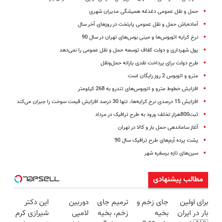
حمل و نقل عمومی دغدغه همیشگی مدیران شهری
آماده‌باش حمل و نقل عمومی پایتخت در روزهای آخر سال
نرخ کرایه اتوبوس‌ها و مینی بوس‌های تهران در سال 90
پول شهرداری و دولت کفاف توسعه حمل و نقل عمومی را نمی‌دهد
طرح دولت برای پرداخت نقدی یارانه حمل‌ونقل
مترو و اتوبوس 2 روز رایگان است
افزایش خطوط مترو و اتوبوس‌های تندرو به 268 کیلومتر
افزایش 15 درصدی نرخ کرایه‌ها، تنها 30 درصد افزایش قیمت سوخت را جبران می‌کند
ثبت800هزار تخلف ورود به طرح ترافیک در مرداد
آغاز ساماندهی حمل بار و کالا در تهران
پشت پرده آرم‌های طرح ترافیک سال 90
سین‌های تازه برسفره شهر
مطالب پیشنهادی
برای اولین
جای زخم و
ترمیم جای
دوربین
این دکتر
بار در ایران
بخیه
زخم، بخیه
لامپی
شیرازی کرم