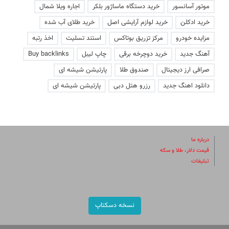
موتور آسانسور
خرید دستگاه ماساژور بلکر
اجاره ویلا شمال
خرید ادکلن
خرید لوازم آرایشی اصل
خرید طلای آب شده
مزایده خودرو
مرکز تزریق بوتاکس
استند تسلیت
اخذ رتبه
آهنگ جدید
خرید دوچرخه برقی
چاپ لیبل
Buy backlinks
صرافی ارز دیجیتال
صندوق طلا
پارتیشن شیشه ای
دانلود اهنگ جدید
رزرو هتل دبی
پارتیشن شیشه ای
درباره ما
قیمت دلار، طلا و سکه
تبلیغات
نسخه دسکتاپ