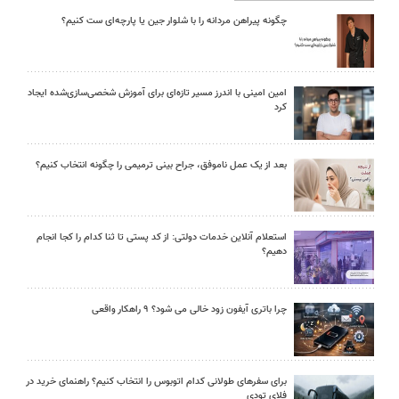
چگونه پیراهن مردانه را با شلوار جین یا پارچه‌ای ست کنیم؟
امین امینی با اندرز مسیر تازه‌ای برای آموزش شخصی‌سازی‌شده ایجاد
کرد
بعد از یک عمل ناموفق، جراح بینی ترمیمی را چگونه انتخاب کنیم؟
استعلام آنلاین خدمات دولتی: از کد پستی تا ثنا کدام را کجا انجام
دهیم؟
چرا باتری آیفون زود خالی می شود؟ ۹ راهکار واقعی
برای سفرهای طولانی کدام اتوبوس را انتخاب کنیم؟ راهنمای خرید در
فلای تودی