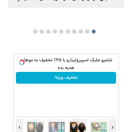
باز
ک جهت
شامپو جلبک اسپیرولینارو با ۴۵٪ تخفیف به موهات
هدیه بده
تخفیف ویژه!
›
‹