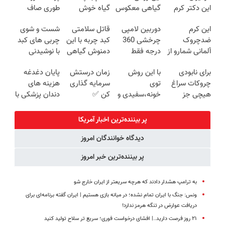
این دکتر کرم
گیاهی معکوس
گیاه خوش
طوری صاف
ترمیم کننده 23
کن
طعم
میکنه انگار
این کرم
دوربین لامپی
قاتل سلامتی
شست و شوی
روزه ساخت!
20سال جوون
ضدچروک
چرخشی 360
کبد چربه با این
چربی های کبد
شدی🔥
آلمانی شمارو از
درجه فقط
دمنوش گیاهی
با نوشیدنی
بوتاکس بی نیاز
امروز حراج شد
کبدتو بیمه کن
گیاهی(55%تخفیف)
برای نابودی
با این روش
زمان درستش
پایان دغدغه
میکنه.
🔥 پرداخت
چروکات سراغ
توی
سرمایه گذاری
هزینه های
(تخفیف تا
درب منزل
هیچی جز
خونه،سفیدی و
کن ✅
دندان پزشکی با
امشب)
جوانساز جلبک
زیبایی دندوناتو
پک سفید
نرو(تخفیف40%)
برگردون
کننده خانگی
پر بیننده‌ترین اخبار آمریکا
(40%off)
دیدگاه خوانندگان امروز
پر بیننده‌ترین خبر امروز
به ترامپ هشدار دادند که هرچه سریعتر از ایران خارج شو
ونس: جنگ با ایران تمام نشده؛ در میانه بازی هستیم | ایران گفته برنامه‌ای برای
دریافت عوارض در تنگه هرمز ندارد!
۲۱ روز فرصت دارید..| افشای درخواست فوری؛ سریع تر سلاح تولید کنید