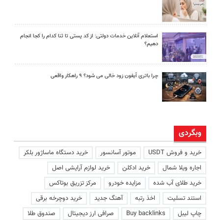
استعلام آنلاین خدمات دولتی: از کد پستی تا ثنا کدام را کجا انجام
دهیم؟
چرا باتری آیفون زود خالی می شود؟ ۹ راهکار واقعی
وبگردی
خرید و فروش USDT
موتور آسانسور
خرید دستگاه ماساژور بلکر
اجاره ویلا شمال
خرید ادکلن
خرید لوازم آرایشی اصل
خرید طلای آب شده
مزایده خودرو
مرکز تزریق بوتاکس
استند تسلیت
اخذ رتبه
آهنگ جدید
خرید دوچرخه برقی
چاپ لیبل
Buy backlinks
صرافی ارز دیجیتال
صندوق طلا