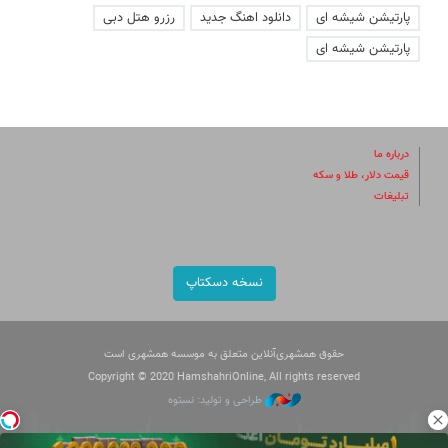
پارتیشن شیشه ای
دانلود اهنگ جدید
رزرو هتل دبی
پارتیشن شیشه ای
درباره ما
قیمت دلار، طلا و سکه
تبلیغات
نسخه دسکتاپ
حقوق همشهری‌آنلاین متعلق به موسسه همشهری است
Copyright © 2020 HamshahriOnline, All rights reserved
طراحی و تولید: نستوه