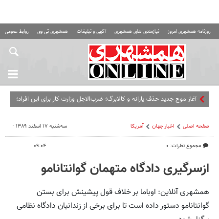
روزنامه همشهری امروز
نیازمندی های همشهری
آگهی و تبلیغات
همشهری تی وی
روابط عمومی ه
آغاز موج جدید حذف یارانه و کالابرگ؛ ضرب‌الاجل وزارت کار برای این افراد؛
اگر تا این تاریخ مراجعه نکنید...
صفحه اصلی
اخبار جهان
آمریکا
سه‌شنبه ۱۷ اسفند ۱۳۸۹ -
مجموع نظرات: ۰
۰۹:۰۴
ازسرگیری دادگاه متهمان گوانتانامو
همشهری آنلاین: اوباما بر خلاف قول پیشینش برای بستن
گوانتانامو دستور داده است تا برای برخی از زندانیان دادگاه نظامی