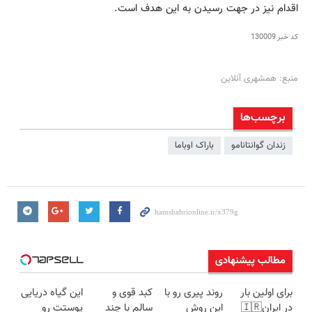
اقدام نیز در جهت رسیدن به این هدف است.
کد خبر
130009
منبع: همشهری آنلاین
برچسب‌ها
زندان گوانتانامو
باراک اوباما
مطالب پیشنهادی
برای اولین بار
روند پیری رو با
کبد قوی و
این گیاه دریایی
در ایران🇮🇷
این روش
سالم با چند
پوستت رو