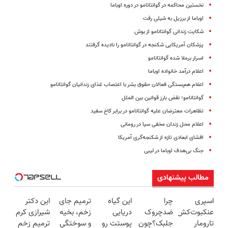
نخستین محاکمه در گوانتانامو در دوره اوباما
اوباما از برزیل به شیلی رفت
شکایت زندانی گوانتانامو از بوش
پزشکان آمریکایی شکنجه در گوانتانامو را نادیده گرفتند
اسرار برملا شده گوانتانامو
اعلام درآمد خانواده اوباما
اعلام هم‌بستگی فعالان حقوق بشر با اعتصاب غذای زندانیان گوانتانامو
گوانتانامو؛ نقض بارز قوانین بین الملل
تظاهرات معترضان علیه گوانتانامو در برابر کاخ سفید
اعلام محل زندان مخفی سیا در رومانی
افشای ابعادی تازه از شکنجه‌‎گری آمریکا
جنگ بی‌هدف اوباما در لیبی
مطالب پیشنهادی
اسپری
چرا
این گیاه
ترمیم جای
این دکتر
عنکبوت‌‌کش
ضدچروک
دریایی
زخم، بخیه
شیرازی کرم
تارومار
جلبک؟چون
پوستت رو
و سوختگی
ترمیم زخم