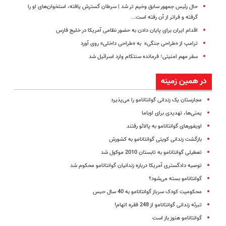
حال رئیس جمهور سابق وخیم تر شد | سرطان گسترش یافته، استخوان‌های او را
گرفته و فراتر از آن رفته است...
اقدام ایران برای پایان دادن به حضور نظامی آمریکا در خلیج فارس
ترامپ از «طراحی جنگی» به «طراحی داخلی» روی آورد
سفر مهم امنیتی؛ فرمانده سنتکام وارد اسرائیل شد
در همین زمینه
مجارستان یک زندانی گوانتانامو را می‌پذیرد
یمنی‌ها، تهدیدی برای اوباما
اویغورهای گوانتانامو به پالائو رفتند
بازگشت زندانی کویتی گوانتانامو به کشورش
تعطیلی گوانتانامو به تابستان 2010 موکول شد
توصیه دادگستری آمریکا درباره زندانیان گوانتانامو محکوم شد
گوانتانامو بسته می‌شود؟
محکومیت کودک سرباز گوانتانامو به 40 سال حبس
تبرئه زندانی گوانتانامو از 248 فقره اتهام!
گوانتانامو هنوز باز است