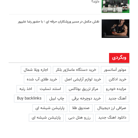
دارند؟
نقش مکمل در مسیر ورزشکاران حرفه ای ؛ با حضور رضا علیپور
وبگردی
موتور آسانسور
خرید دستگاه ماساژور بلکر
اجاره ویلا شمال
خرید ادکلن
خرید لوازم آرایشی اصل
خرید طلای آب شده
مزایده خودرو
مرکز تزریق بوتاکس
استند تسلیت
اخذ رتبه
آهنگ جدید
خرید دوچرخه برقی
چاپ لیبل
Buy backlinks
صرافی ارز دیجیتال
صندوق طلا
پارتیشن شیشه ای
دانلود اهنگ جدید
رزرو هتل دبی
پارتیشن شیشه ای