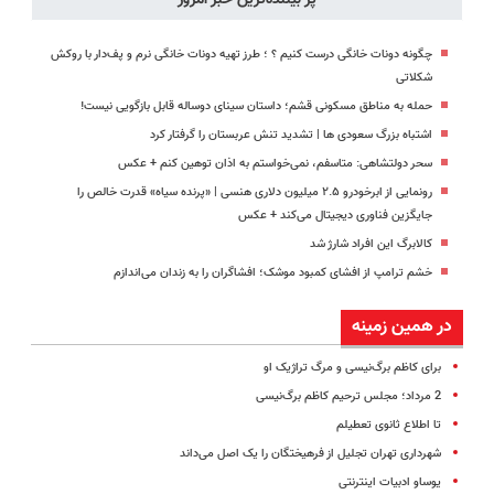
چگونه دونات خانگی درست کنیم ؟ ؛ طرز تهیه دونات خانگی نرم و پف‌دار با روکش
شکلاتی
حمله به مناطق مسکونی قشم؛ داستان سینای دوساله قابل بازگویی نیست!
اشتباه بزرگ سعودی ها | تشدید تنش عربستان را گرفتار کرد
سحر دولتشاهی: متاسفم، نمی‌خواستم به اذان توهین کنم +‌ عکس
رونمایی از ابرخودرو ۲.۵ میلیون دلاری هنسی | «پرنده سیاه» قدرت خالص را
جایگزین فناوری دیجیتال می‌کند + عکس
کالابرگ این افراد شارژ شد
خشم ترامپ از افشای کمبود موشک؛ افشاگران را به زندان می‌اندازم
در همین زمینه
برای کاظم برگ‌نیسی و مرگ تراژیک او
2 مرداد؛ مجلس ترحیم کاظم برگ‌نیسی
تا اطلاع ثانوی تعطیلم
شهرداری تهران تجلیل از فرهیختگان را یک اصل می‌داند
یوساو ادبیات اینترنتی