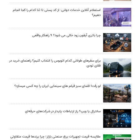
استعلام آنلاین خدمات دولتی: از کد پستی تا ثنا کدام را کجا انجام
دهیم؟
چرا باتری آیفون زود خالی می شود؟ ۹ راهکار واقعی
برای سفرهای طولانی کدام اتوبوس را انتخاب کنیم؟ راهنمای خرید در
فلای تودی
لو رفت! فضای سبز فیلم های سینمایی ایران را چه کسی میسازد؟
سانترال یا ویپ؟ راز ارتباطات پایدار در شرکت‌های حرفه‌ای
مقایسه قیمت تجهیزات برق صنعتی بازار؛ چرا برندها قیمت متفاوتی