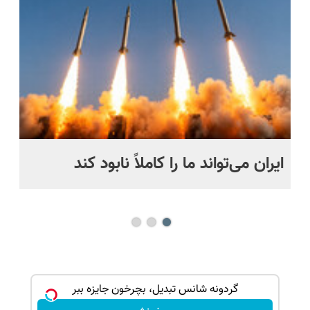
اقساطی😍
قسطی
ایران می‌تواند ما را کاملاً نابود کند
اگ
می
شانس بدون پوچ، از آیفون17تا PS5 و طلای
گردونه شانس تبدیل، بچرخون جایزه ببر