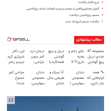
ایرج افشار درگذشت
گزارش همشهری‌آنلاین از مراسم ترحیم و نکوداشت استاد روح‌الامینی
محمود روح‌الامینی درگذشت
درگذشت مترجم تاریخ نقد جدید
مطالب پیشنهادی
مجموعه 47
جای زخم و
دریل و پیچ
درمان درد
این دکتر
عددی دریل
بخیه
گوشتی
کمر بدون
شیرازی کرم
پیچ گوشتی
داری؟؟ 3
همه‌کاره با
جراحی،
ترمیم زخم
شارژی
هفته‌ای
گیربکس
تزریق ◀
ایرانی را
🔧 همه
دندان
🦷 سبک و
دندان
جراحی کمر
(تخفیف به
محوش کن!
هوشمند ⚙️
پرسش‌نامه
ساخت!!!
ابزارهایی که
مصنوعی
طبیعی مثل
مصنوعی
ممنوع
مدت
(نصف
رو پر کن ▶
نیاز داری،
سوئیسی |
دندان
سوئیسی:
شده!
محدود)
قیمت بازار
توی یه کیف
سبک،
خودت!
جدیدترین
میخوای
🔥)
جمع شده!
مقاوم،
نصب آسان
فناوری
کمرت رو در
تخفیف به
طبیعی!
و پرداخت
اروپا، سبک
منزل درمان
مدت
ویزیت
اقساطی 💳
و مقاوم |
کنی؟
محدود
رایگان+پرداخت
📍 تهران
پرداخت
((پرسش‌نامه))