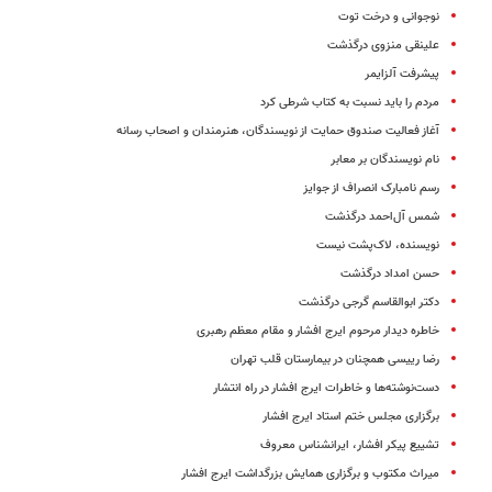
نوجوانی و درخت توت
علینقی منزوی درگذشت
پیشرفت آلزایمر
مردم را باید نسبت به کتاب شرطی کرد
آغاز فعالیت صندوق حمایت از نویسندگان، هنرمندان و اصحاب رسانه
نام نویسندگان بر معابر
رسم نامبارک انصراف از جوایز
شمس آل‌احمد درگذشت
نویسنده، لاک‌پشت نیست
حسن امداد درگذشت
دکتر ابوالقاسم گرجی درگذشت
خاطره دیدار مرحوم ایرج افشار و مقام معظم رهبری
رضا رییسی همچنان در بیمارستان قلب تهران
دست‌نوشته‌ها و خاطرات ایرج افشار در راه انتشار
برگزاری مجلس ختم استاد ایرج افشار
تشییع پیکر افشار، ایرانشناس معروف
میراث مکتوب و برگزاری همایش بزرگداشت ایرج افشار