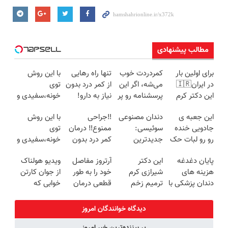
مطالب پیشنهادی
برای اولین بار
کمردردت خوب
تنها راه رهایی
با این روش
در ایران🇮🇷
می‌شه، اگر این
از کمر درد بدون
توی
این دکتر کرم
پرسشنامه رو پر
نیاز به دارو!
خونه،سفیدی و
ترمیم کننده 23
کنی!!
(◂پرسش‌نامه)
زیبایی دندوناتو
این جعبه ی
دندان مصنوعی
‼️جراحی
با این روش
روزه ساخت!
برگردون
جادویی خنده
سوئیسی:
ممنوع‼️ درمان
توی
(40%off)
رو رو لبات حک
جدیدترین
کمر درد بدون
خونه،سفیدی و
میکنه
فناوری اروپا،
جراحی و دوره
زیبایی دندوناتو
پایان دغدغه
این دکتر
آرتروز مفاصل
ویدیو هولناک
خرید40%تخفیف
سبک و مقاوم |
نقاهت
برگردون(40%off)
هزینه های
شیرازی کرم
خود را به طور
از جوان کارتن
پرداخت قسطی
دندان پزشکی با
ترمیم زخم
قطعی درمان
خوابی که
پک سفید
ایرانی را
کنید!
میلیاردر شد.
کننده خانگی
ساخت!!!
◗پرسش‌نامه◖
آموزش رایگان
دیدگاه خوانندگان امروز
پر بیننده‌ترین خبر امروز