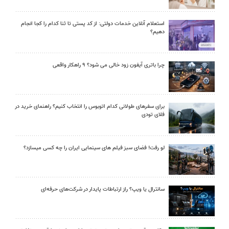
استعلام آنلاین خدمات دولتی: از کد پستی تا ثنا کدام را کجا انجام
دهیم؟
چرا باتری آیفون زود خالی می شود؟ ۹ راهکار واقعی
برای سفرهای طولانی کدام اتوبوس را انتخاب کنیم؟ راهنمای خرید در
فلای تودی
لو رفت! فضای سبز فیلم های سینمایی ایران را چه کسی میسازد؟
سانترال یا ویپ؟ راز ارتباطات پایدار در شرکت‌های حرفه‌ای