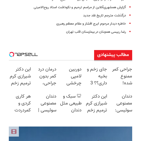
گزارش همشهری‌آنلاین از مراسم ترحیم و نکوداشت استاد روح‌الامینی
درگذشت مترجم تاریخ نقد جدید
خاطره دیدار مرحوم ایرج افشار و مقام معظم رهبری
رضا رییسی همچنان در بیمارستان قلب تهران
مطالب پیشنهادی
جراحی کمر
جای زخم و
دوربین
درمان درد
این دکتر
ممنوع
بخیه
لامپی
کمر بدون
شیرازی کرم
شده!
داری؟؟ 3
چرخشی
جراحی،
ترمیم زخم
میخوای
هفته‌ای
360 درجه
تزریق ◀
ایرانی را
دندان
این دکتر
🦷 سبک و
دندان
هر کاری
کمرت رو در
محوش کن!
فقط امروز
پرسش‌نامه
ساخت!!!
مصنوعی
شیرازی کرم
طبیعی مثل
مصنوعی
کردی و
منزل درمان
حراج شد🔥
رو پر کن ▶
سوئیسی:
ترمیم زخم
دندان
سوئیسی |
کمردردت
کنی؟
پرداخت
جدیدترین
ایرانی را
خودت!
سبک،
درمان نشد؟
((پرسش‌نامه))
درب منزل
فناوری
ساخت!!!
نصب آسان
مقاوم،
پر کردن
اروپا، سبک
و پرداخت
طبیعی!
پرسشنامه و
و مقاوم |
اقساطی 💳
ویزیت
دریافت راه