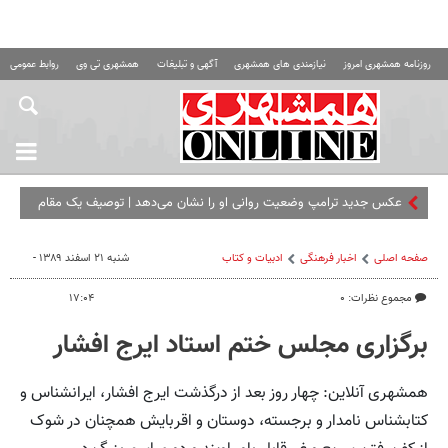
روزنامه همشهری امروز
نیازمندی های همشهری
آگهی و تبلیغات
همشهری تی وی
روابط عمومی ه
عکس جدید ترامپ وضعیت روانی او را نشان می‌دهد | توصیف یک مقام
آمریکایی
صفحه اصلی
اخبار فرهنگی
ادبیات و کتاب
شنبه ۲۱ اسفند ۱۳۸۹ -
مجموع نظرات: ۰
۱۷:۰۴
برگزاری مجلس ختم استاد ایرج افشار
همشهری آنلاین: چهار روز بعد از درگذشت ایرج افشار، ایرانشناس و
کتابشناس نامدار و برجسته،‌ دوستان و اقربایش همچنان در شوک