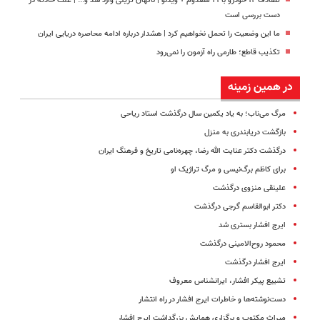
تصادف ۱۲ خودرو با ۱۹ مصدوم + ویدئو | ناگهان تریلی وارد شد و... | علت حادثه در
دست بررسی است
ما این وضعیت را تحمل نخواهیم کرد | هشدار درباره ادامه محاصره دریایی ایران
تکذیب قاطع؛‌ طارمی راه آزمون را نمی‌رود
در همین زمینه
مرگ ‌می‌ناب؛ به یاد یکمین سال درگذشت استاد ریاحی
بازگشت دریابندری به منزل
درگذشت دکتر عنایت ‌الله رضا، چهره‌نامی تاریخ و فرهنگ ایران
برای کاظم برگ‌نیسی و مرگ تراژیک او
علینقی منزوی درگذشت
دکتر ابوالقاسم گرجی درگذشت
ایرج افشار بستری شد
محمود روح‌الامینی درگذشت
ایرج افشار درگذشت
تشییع پیکر افشار، ایرانشناس معروف
دست‌نوشته‌ها و خاطرات ایرج افشار در راه انتشار
میراث مکتوب و برگزاری همایش بزرگداشت ایرج افشار