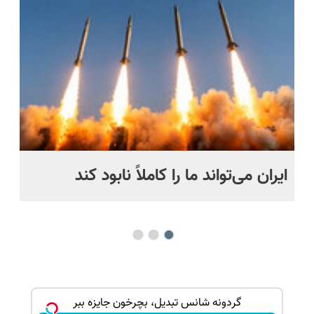
پرداخت
📍 تهران
رایگان+پرداخت
حل
قسطی
اقساطی😍
ایران می‌تواند ما را کاملاً نابود کند
اگ
می
گردونه شانس تبدیل، بچرخون جایزه ببر