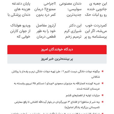
این جعبه ی
دندان مصنوعی
‼️جراحی
پایان دغدغه
🔥 پرداخت
روزه ساخت!
برگردون
جادویی خنده
سوئیسی:
ممنوع‼️ درمان
هزینه های
درب منزل
(40%off)
رو رو لبات حک
جدیدترین
کمر درد بدون
دندان پزشکی با
میکنه
فناوری اروپا،
جراحی و دوره
پک سفید
کمردردت خوب
این دکتر
آرتروز مفاصل
ویدیو هولناک
خرید40%تخفیف
سبک و مقاوم |
نقاهت
کننده خانگی
می‌شه، اگر این
شیرازی کرم
خود را به طور
از جوان کارتن
پرداخت قسطی
پرسشنامه رو پر
ترمیم زخم
قطعی درمان
خوابی که
کنی!!
ایرانی را
کنید!
میلیاردر شد.
ساخت!!!
◗پرسش‌نامه◖
آموزش رایگان
دیدگاه خوانندگان امروز
پر بیننده‌ترین خبر امروز
چگونه دونات خانگی درست کنیم ؟ ؛ طرز تهیه دونات خانگی نرم و پف‌دار با روکش
شکلاتی
ضربه کوبنده انصارالله به مزدوران سعودی +ویدئو | دستکم ۴۵ نیروی وابسته به
عربستان کشته شدند
جزئیات اولیه از انفجارهای قشم
چه خبر از مناطق؟ از افتتاح ۳ دوربرگردان‌ در بلوار آیت‌الله کاشانی تا رفع معارض
تاسیساتی بزرگراه یادگار امام(ره)