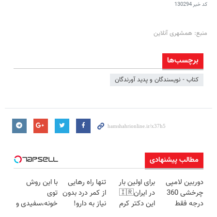
کد خبر
130294
منبع: همشهری آنلاین
برچسب‌ها
کتاب - نویسندگان و پدید آورندگان
مطالب پیشنهادی
دوربین لامپی
برای اولین بار
تنها راه رهایی
با این روش
چرخشی 360
در ایران🇮🇷
از کمر درد بدون
توی
درجه فقط
این دکتر کرم
نیاز به دارو!
خونه،سفیدی و
امروز حراج شد
ترمیم کننده 23
(◂پرسش‌نامه)
زیبایی دندوناتو