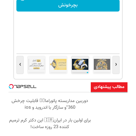
بچرخونش
›
‹
مطالب پیشنهادی
دوربین مداربسته پانوراما👈🏻 قابلیت چرخش
360°و سازگار با اندروید و ios
برای اولین بار در ایران🇮🇷 این دکتر کرم ترمیم
کننده 23 روزه ساخت!