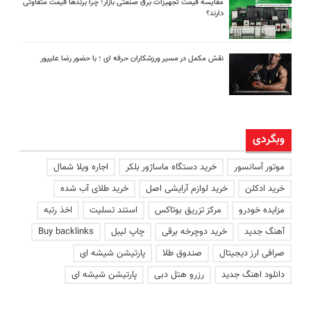
مقایسه قیمت تجهیزات برق صنعتی بازار؛ چرا برندها قیمت متفاوتی
دارند؟
نقش مکمل در مسیر ورزشکاران حرفه ای ؛ با حضور رضا علیپور
وبگردی
موتور آسانسور
خرید دستگاه ماساژور بلکر
اجاره ویلا شمال
خرید ادکلن
خرید لوازم آرایشی اصل
خرید طلای آب شده
مزایده خودرو
مرکز تزریق بوتاکس
استند تسلیت
اخذ رتبه
آهنگ جدید
خرید دوچرخه برقی
چاپ لیبل
Buy backlinks
صرافی ارز دیجیتال
صندوق طلا
پارتیشن شیشه ای
دانلود اهنگ جدید
رزرو هتل دبی
پارتیشن شیشه ای