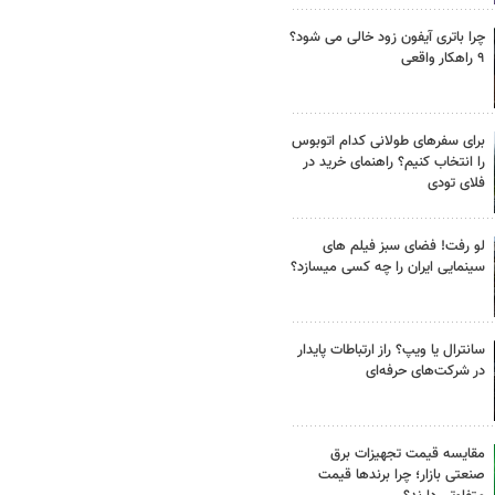
چرا باتری آیفون زود خالی می شود؟
۹ راهکار واقعی
برای سفرهای طولانی کدام اتوبوس
را انتخاب کنیم؟ راهنمای خرید در
فلای تودی
لو رفت! فضای سبز فیلم های
سینمایی ایران را چه کسی میسازد؟
سانترال یا ویپ؟ راز ارتباطات پایدار
در شرکت‌های حرفه‌ای
مقایسه قیمت تجهیزات برق
صنعتی بازار؛ چرا برندها قیمت