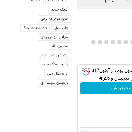
استند تسلیت
اخذ رتبه
رباتی که مین‌ها را از فاصله
آهنگ جدید
یک کیلومتری مثل قند آب
خرید دوچرخه برقی
می‌کند!
چاپ لیبل
Buy backlinks
صرافی ارز دیجیتال
صندوق طلا
پارتیشن شیشه ای
دانلود اهنگ جدید
گردونه شانس بدون پوچ، از آیفون17تا PS5
رزرو هتل دبی
 دیجیتال و دلار🔥
پارتیشن شیشه ای
بچرخونش