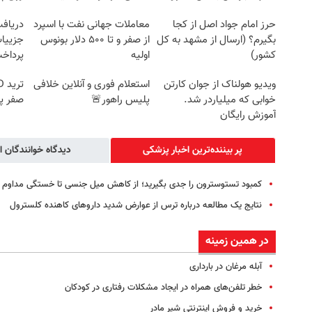
حرز امام جواد اصل از کجا
معاملات جهانی نفت با اسپرد
بگیرم؟ (ارسال از مشهد به کل
از صفر و تا ۵۰۰ دلار بونوس
جزییات
کشور)
اولیه
پرداخ
ویدیو هولناک از جوان کارتن
استعلام فوری و آنلاین خلافی
خوابی که میلیاردر شد.
پلیس راهور🚨
صفر پ
آموزش رایگان
پر بیننده‌ترین اخبار پزشکی
دیدگاه خوانندگان ا
کمبود تستوسترون را جدی بگیرید؛ از کاهش میل جنسی تا خستگی مداوم
نتایج یک مطالعه درباره ترس از عوارض شدید داروهای کاهنده کلسترول
در همین زمینه
آبله مرغان در بارداری
خطر تلفن‌های همراه در ایجاد مشکلات رفتاری در کودکان
خرید و فروش اینترنتی شیر مادر