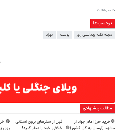
کد خبر
129556
برچسب‌ها
مجله نکته بهداشتی روز
پوست
نوزاد
مطالب پیشنهادی
🛑خرید حرز امام جواد از
قبل از سفرهای برون استانی
🔴 خری
مشهد (ارسال به کل کشور)🛑
خلافی خود را صفر کنید!
روی پ