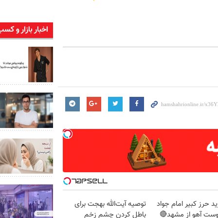
اخبار بازار و کسب
د حرز کبیر امام جواد
توصیه آیت‌الله بهجت برای
وست آهو از مشهد🔴
باطل کردن چشم زخم