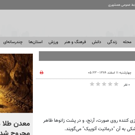
ابط عمومی همشهری
محله
زندگی
دانش
فرهنگ و هنر
ورزش
استان‌ها
چندرسانه‌ای
چهارشنبه ۱۱ اسفند ۱۳۸۹ - ۰۵:۲۳
۰ نفر
ی کننده روی صورت، آرنج، و در پشت زانوها ظاهر
اگر یک‌بار دیگر ایران به ما
ی به آن "درماتیت آتوپیک" می‌گویند.
حمله کند فلج می شویم
مجروح شدن