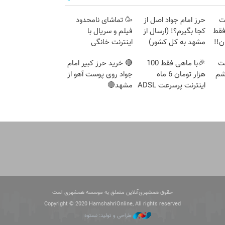
نت
حرز امام جواد اصل از
🥳 تماشای نامحدود
هه فقط
کجا بگیرم؟! (ارسال از
فیلم و سریال با
مشهد به کل کشور)
اینترنت خانگی
پیشگامان فقط ماهی
جت
🎉با ماهی فقط 100
🔴 خرید حرز کبیر امام
100
شم
هزار تومان 6 ماه
جواد روی پوست آهو از
اینترنت پرسرعت ADSL
مشهد🔴
بگیر!!
حقوق همشهری‌آنلاین متعلق به موسسه همشهری است
Copyright © 2020 HamshahriOnline, All rights reserved
طراحی و تولید: نستوه