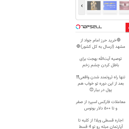
›
🛑خرید حرز امام جواد از
مشهد (ارسال به کل کشور)🛑
توصیه آیت‌الله بهجت برای
باطل کردن چشم زخم
تنها راه ثروتمند شدن واقعی❗❗
بعد از این دوره تو خواب هم
پول در بیار😍
معاملات فارکس اسپرد از صفر
و تا ۵۰۰ دلار بونوس
اجاره‌ قسطی ویلا! از کلبه تا
آپارتمان مبله رو تو 4 قسط