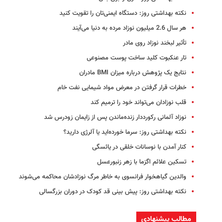
نکته بهداشتی روز‌: دستگاه ایمنی‌تان را تقویت کنید
هر سال 2.6 میلیون نوزاد مرده به دنیا می‌آیند
تأثیر لبخند نوزاد روی مادر
تار عنکبوت کلید ساخت پوست مصنوعی
نتایج یک پژوهش درباره میزان BMI مادران
خطرات قرار گرفتن در معرض مواد شیمایی نفت خام
قلب نوزادان می‌تواند خود را ترمیم کند
نوزاد آلمانی رکورددار زنده‌ماندن پس از زایمان زودرس شد
نکته بهداشتی روز: سرما خورده‌اید یا آلرژی دارید؟
کنار آمدن با نوسانات خلقی در یائسگی
تسکین علائم اگزما با زهر زنبورعسل
والدین گیاهخوار فرانسوی به خاطر مرگ نوزادشان محاکمه می‌شوند
نکته بهداشتی روز: پیش بینی قد کودک در دوران بزرگسالی
مطالب پیشنهادی