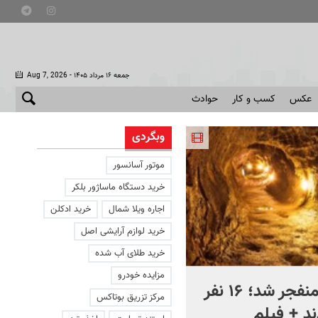
- جمعه ۱۶ مرداد ۱۴۰۵
Aug 7, 2026
عکس
کسب و کار
حوادث
وبگردی
موتور آسانسور
خرید دستگاه ماساژور بلکر
اجاره ویلا شمال
خرید ادکلن
خرید لوازم آرایشی اصل
خرید طلای آب شده
مزایده خودرو
معدن طلا منفجر شد؛ ۱۶ نفر
خنثی‌سازی فوق پیشرفته
مرکز تزریق بوتاکس
د + فیلم
ربات جدید روسیه! + فیلم |