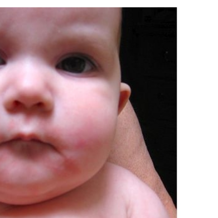
۵۵٪ سود تتری در بین‌پین فعال شد!!
به بزرگترین جشنواره ایمپلنت 
(فرصت محدود ثبت‌نام)
اومدید! | فقط ۲۵ میلیون !
مشاهده
رزرورایگان نوبت