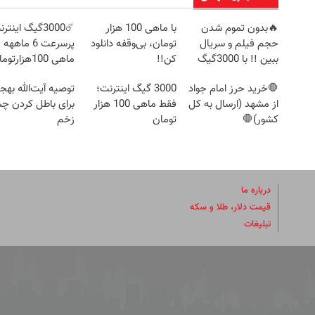
🔥بدون تموم شدن
با ماهی 100 هزار
☄️3000گیگ اینتر
حجم فیلم و سریال
تومان، بی‌وقفه دانلود
پرسرعت 6 ماه
ببین !! با 3000گیگ
کن!!
ماهی 100هزارتومان!!
اینترنت خانگی پیشگ
🛑خرید حرز امام جواد
3000 گیگ اینترنت؛
توصیه آیت‌الله به
از مشهد (ارسال به کل
فقط ماهی 100 هزار
برای باطل کردن چ
کشور)🛑
تومان
زخم
درباره ما
قیمت دلار، طلا و سکه
تبلیغات