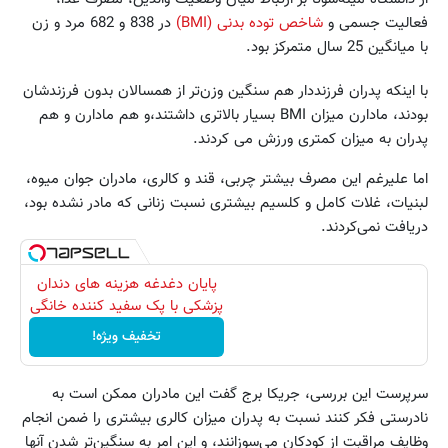
فعالیت جسمی و
شاخص توده بدنی (BMI)
در 838 و 682 مرد و زن
با میانگین 25 سال متمرکز بود.
با اینکه پدران فرزند‌دار هم سنگین‌ وزن‌تر از همسالان بدون فرزندشان
بودند، مادارن میزان BMI بسیار بالاتری داشتند،‌و هم مادارن و هم
پدران به میزان کمتری ورزش می کردند.
اما علیرغم این مصرف بیشتر چربی، قند و کالری، مادران جوان میوه،‌
لبنیات، غلات کامل و کلسیم بیشتری نسبت زنانی که مادر نشده بود،
دریافت نمی‌کردند.
پایان دغدغه هزینه های دندان
پزشکی با پک سفید کننده خانگی
تخفیف ویژه!
سرپرست این بررسی،‌ جریکا برج گفت این مادران ممکن است به
نادرستی فکر کنند نسبت به پدران میزان کالری بیشتری را ضمن انجام
وظایف مراقبت از کودکان می‌‌‌‌سوزانند، و این امر به سنگین‌تر شدن آنها