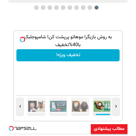
بک!
به روش بازیگرا موهاتو پرپشت کن! شامپوجلبک
با40%تخفیف
تخفیف ویژه!
›
‹
مطالب پیشنهادی