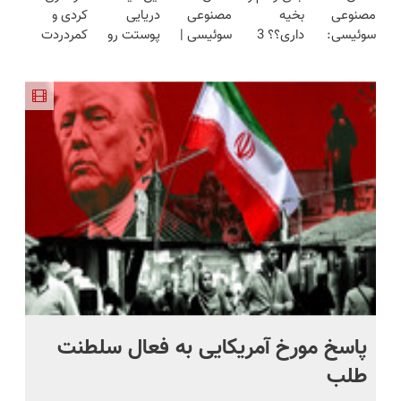
مصنوعی
بخیه
مصنوعی
دریایی
کردی و
(پرسش‌نامه)
سوئیسی:
داری؟؟ 3
سوئیسی |
پوستت رو
کمردردت
جدیدترین
هفته‌ای
سبک،
طوری صاف
درمان نشد؟
فناوری
محوش کن!
مقاوم،
میکنه
پر کردن
اروپا، سبک
طبیعی!
انگار20سال
پرسشنامه و
و مقاوم |
ویزیت
جوون شدی
دریافت راه
پرداخت
رایگان+پرداخت
🔥لینک
حل
قسطی
اقساطی😍
خرید
پاسخ مورخ آمریکایی به فعال سلطنت
با
طلب