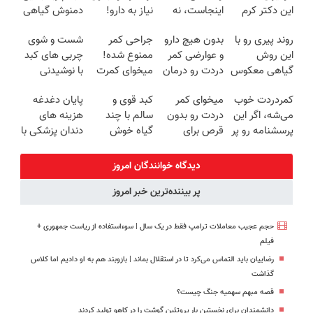
این دکتر کرم
اینجاست، نه
نیاز به دارو!
دمنوش گیاهی
ترمیم کننده 23
توی داروخونه
(◂پرسش‌نامه)
کبدتو بیمه کن
روند پیری رو با
بدون هیچ دارو
جراحی کمر
شست و شوی
روزه ساخت!
این روش
و عوارضی کمر
ممنوع شده!
چربی های کبد
گیاهی معکوس
دردت رو درمان
میخوای کمرت
با نوشیدنی
کن
کن!
رو در منزل
گیاهی(55%تخفیف)
کمردردت خوب
میخوای کمر
کبد قوی و
پایان دغدغه
(پرسش‌نامه)
درمان کنی؟
می‌شه، اگر این
دردت رو بدون
سالم با چند
هزینه های
((پرسش‌نامه))
پرسشنامه رو پر
قرص برای
گیاه خوش
دندان پزشکی با
کنی!!
همیشه خوب
طعم
پک سفید
کنی؟
کننده خانگی
دیدگاه خوانندگان امروز
(◂پرسش‌نامه
پر بیننده‌ترین خبر امروز
رو پر کن)
حجم عجیب معاملات ترامپ فقط در یک سال | سوءاستفاده از ریاست جمهوری +
فیلم
رضاییان باید التماس می‌کرد تا در استقلال بماند | بازوبند هم به او دادیم اما کلاس
گذاشت
قصه مبهم سهمیه جنگ چیست؟
دانشمندان برای نخستین بار پروتئین گوشت را در کاهو تولید کردند