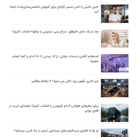
امین امینی با اندرز مسیر تازه‌ای برای آموزش شخصی‌سازی‌شده ایجاد
کرد
بعد از یک عمل ناموفق، جراح بینی ترمیمی را چگونه انتخاب کنیم؟
استعلام آنلاین خدمات دولتی: از کد پستی تا ثنا کدام را کجا انجام
دهیم؟
چرا باتری آیفون زود خالی می شود؟ ۹ راهکار واقعی
برای سفرهای طولانی کدام اتوبوس را انتخاب کنیم؟ راهنمای خرید در
فلای تودی
لو رفت! فضای سبز فیلم های سینمایی ایران را چه کسی میسازد؟