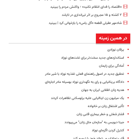
«اقتصاد را فدای انتقام نکنید» ؛ واکنش مردم را ببینید
۲ کشته و ۱۵ مجروح بر اثر تیراندازی در تایلند
شادمهر عقیلی قطعه «گل یاس» را بازخوانی کرد | ببینید
در همین زمینه
یرقان نوزادی
استانداردهای جدید سخت‌تر برای تخت‌های نوزاد
آمادگی برای زایمان
تحقیق جدید در اصول راهنمای فعلی تغذیه نوزاد با شیر مادر
دادگاه بریتانیایی و رای به نگهداری نوزاد بوسیله مادر اجاره‌ای
هدیه زنان انقلابی ایران به جهان
یک میلیون زن ایتالیایی علیه برلوسکنی تظاهرات کردند
تأثیر اشتغال زنان بر خانواده
فشار شغلی و خطر بیماری‌ قلبی زنان
جینا دیویس به "سازمان ملل زنان" می‌پیوندد
کنترل کردن اگزمای نوزاد
قلب نوزادان می‌تواند خود را ترمیم کند