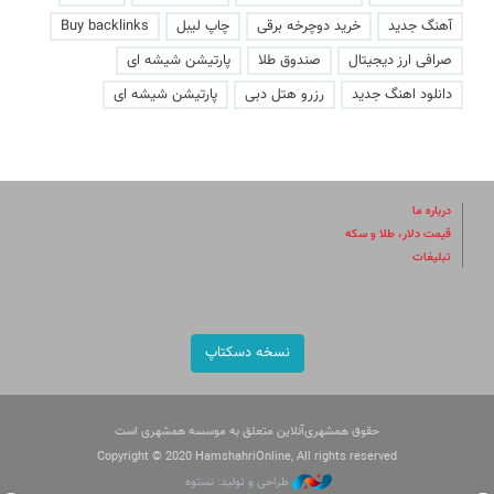
آهنگ جدید
خرید دوچرخه برقی
چاپ لیبل
Buy backlinks
صرافی ارز دیجیتال
صندوق طلا
پارتیشن شیشه ای
دانلود اهنگ جدید
رزرو هتل دبی
پارتیشن شیشه ای
درباره ما
قیمت دلار، طلا و سکه
تبلیغات
نسخه دسکتاپ
حقوق همشهری‌آنلاین متعلق به موسسه همشهری است
Copyright © 2020 HamshahriOnline, All rights reserved
طراحی و تولید: نستوه