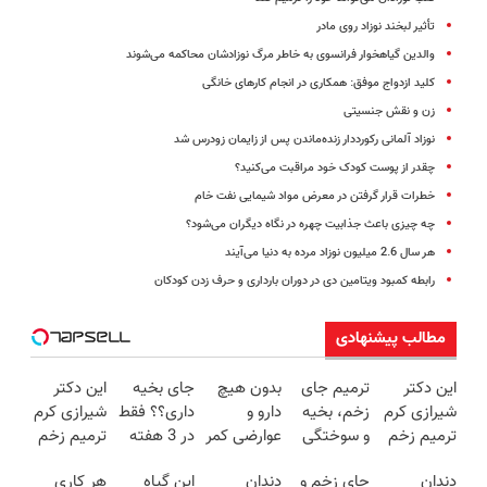
تأثیر لبخند نوزاد روی مادر
والدین گیاهخوار فرانسوی به خاطر مرگ نوزادشان محاکمه می‌شوند
کلید ازدواج موفق: همکاری در انجام کارهای خانگی
زن و نقش جنسیتی
نوزاد آلمانی رکورددار زنده‌ماندن پس از زایمان زودرس شد
چقدر از پوست کودک خود مراقبت می‌کنید؟
خطرات قرار گرفتن در معرض مواد شیمایی نفت خام
چه چیزی باعث جذابیت چهره در نگاه دیگران می‌شود؟
هر سال 2.6 میلیون نوزاد مرده به دنیا می‌آیند
رابطه کمبود ویتامین دی در دوران بارداری و حرف زدن کودکان
مطالب پیشنهادی
این دکتر
ترمیم جای
بدون هیچ
جای بخیه
این دکتر
شیرازی کرم
زخم، بخیه
دارو و
داری؟؟ فقط
شیرازی کرم
ترمیم زخم
و سوختگی
عوارضی کمر
در 3 هفته
ترمیم زخم
ایرانی را
فقط در 3
دردت رو
ترمیمش
ایرانی را
دندان
جای زخم و
دندان
این گیاه
هر کاری
ساخت!!!
هفته!!😍
درمان کن!
کن!😍
ساخت!!!