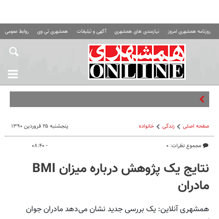
روزنامه همشهری امروز
نیازمندی های همشهری
آگهی و تبلیغات
همشهری تی وی
روابط عمومی ه
و
صفحه اصلی
زندگی
خانواده
پنجشنبه ۲۵ فروردین ۱۳۹۰
مجموع نظرات: ۰
- ۰۸:۴۰
نتایج یک پژوهش درباره میزان BMI
مادران
همشهری آنلاین: یک بررسی جدید نشان می‌‌دهد مادران جوان