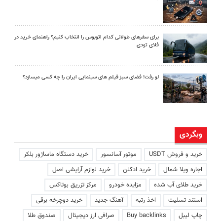
برای سفرهای طولانی کدام اتوبوس را انتخاب کنیم؟ راهنمای خرید در
فلای تودی
لو رفت! فضای سبز فیلم های سینمایی ایران را چه کسی میسازد؟
وبگردی
خرید و فروش USDT
موتور آسانسور
خرید دستگاه ماساژور بلکر
اجاره ویلا شمال
خرید ادکلن
خرید لوازم آرایشی اصل
خرید طلای آب شده
مزایده خودرو
مرکز تزریق بوتاکس
استند تسلیت
اخذ رتبه
آهنگ جدید
خرید دوچرخه برقی
چاپ لیبل
Buy backlinks
صرافی ارز دیجیتال
صندوق طلا