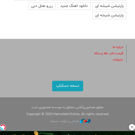
پارتیشن شیشه ای
دانلود اهنگ جدید
رزرو هتل دبی
پارتیشن شیشه ای
درباره ما
قیمت دلار، طلا و سکه
تبلیغات
نسخه دسکتاپ
حقوق همشهری‌آنلاین متعلق به موسسه همشهری است
Copyright © 2020 HamshahriOnline, All rights reserved
طراحی و تولید: نستوه