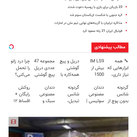
23 بازیکن برای بازی با روسیه دعوت شدند
کره جنوبی با شکست ازبکستان سوم شد
مذاکره ترابیان با گزینه‌های نهایی تیم ملی در امارات
فوتبال ایران 21 پله صعود کرد
مطالب پیشنهادی
🔧 همه
IM LS9
دریل و پیچ
مجموعه 47
چرا درد زانو
ابزارهایی که
بیش از
گوشتی
عددی دریل
را تحمل
نیاز داری،
1500
همه‌کاره با
پیچ گوشتی
می‌کنی؟
توی یه کیف
کیلومترپیمایش
گیربکس
شارژی
خیلی ساده
گردونه
دندان
گردونه
دندان
روکش
جمع شده!
با یکبار
هوشمند ⚙️
(تخفیف به
درمنزل
شانس
مصنوعی
شانس
مصنوعی
رایگان +
تخفیف به
شارژ
(نصف
مدت
درمانش کن
بدون پوچ از
سوئیسی |
تبدیل،
سبک و
اقساط ۱۲
مدت
قیمت بازار
محدود)
PS5 تا
سبک،
بچرخون
مقاوم
ماهه
محدود
🔥)
آیفون17 و
مقاوم،
جایزه ببر
می‌خوای؟
ایمپلنت
بیت کوین
طبیعی!
پرداخت
🔥
ویزیت
اقساطی هم
رایگان+پرداخت
داریم!😍 |