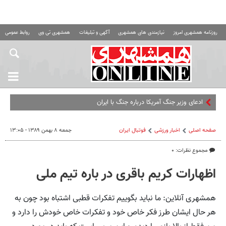
روزنامه همشهری امروز
نیازمندی های همشهری
آگهی و تبلیغات
همشهری تی وی
روابط عمومی ه
ادعای وزیر جنگ آمریکا درباره جنگ با ایران
صفحه اصلی
اخبار ورزشی
فوتبال ايران
جمعه ۸ بهمن ۱۳۸۹ - ۱۳:۰۵
مجموع نظرات: ۰
اظهارات کریم باقری در باره تیم ملی
همشهری آنلاین: ما نباید بگوییم تفکرات قطبی اشتباه بود چون به
هر حال ایشان طرز فکر خاص خود و تفکرات خاص خودش را دارد و