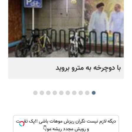
اقساطی😍
📍تهران
با دوچرخه به مترو بروید
بو
ک جهت
دیگه لازم نیست نگران ریزش موهات باشی !!پک تقویت
و رویش مجدد ریشه مو👇