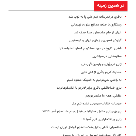
در همین زمینه
باقری در تمرینات تیم ملی پا به توپ شد
رستگاری با حذف مدافع عنوان قهرمانی
ایران از جام ملت‌های آسیا حذف شد
گزارش تصویری از بازی ایران و کره‌جنوبی
قطبی: تاریخ در مورد عملکردم قضاوت خواهدکرد
ستاره‌هایی در سراشیبی
ژاپن در رؤیای چهارمین قهرمانی
حمایت کریم باقری از علی دایی
به راحتی نمی‌توانیم به المپیک صعود کنیم
بازی خداحافظی باقری برابر لاتزیو یا اتلتیکومادرید
عقیلی: همه ما مقصر بودیم
جزییات انتخاب سرمربی آینده تیم ملی
پیروزی ژاپن مقابل استرالیا در فینال جام ملت‌های آسیا 2011
ژاپن پر افتخارترین تیم آسیا شد
هاشمیان: قطبی دلیل شکست‌های فوتبال ایران نیست
کادر فنی سه نفره تیم ملی برای بازی با روسیه