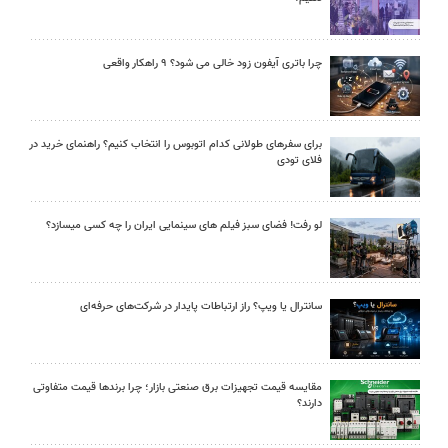
چرا باتری آیفون زود خالی می شود؟ ۹ راهکار واقعی
برای سفرهای طولانی کدام اتوبوس را انتخاب کنیم؟ راهنمای خرید در
فلای تودی
لو رفت! فضای سبز فیلم های سینمایی ایران را چه کسی میسازد؟
سانترال یا ویپ؟ راز ارتباطات پایدار در شرکت‌های حرفه‌ای
مقایسه قیمت تجهیزات برق صنعتی بازار؛ چرا برندها قیمت متفاوتی
دارند؟