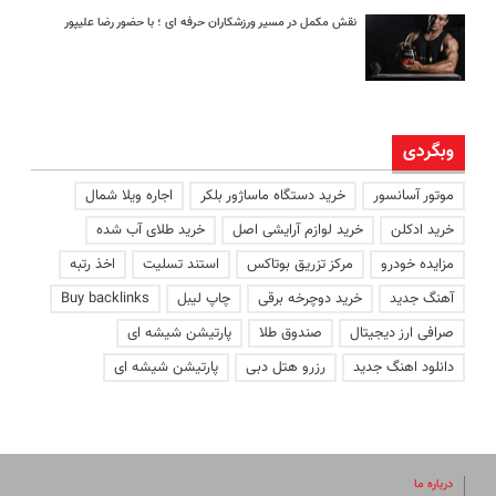
نقش مکمل در مسیر ورزشکاران حرفه ای ؛ با حضور رضا علیپور
وبگردی
موتور آسانسور
خرید دستگاه ماساژور بلکر
اجاره ویلا شمال
خرید ادکلن
خرید لوازم آرایشی اصل
خرید طلای آب شده
مزایده خودرو
مرکز تزریق بوتاکس
استند تسلیت
اخذ رتبه
آهنگ جدید
خرید دوچرخه برقی
چاپ لیبل
Buy backlinks
صرافی ارز دیجیتال
صندوق طلا
پارتیشن شیشه ای
دانلود اهنگ جدید
رزرو هتل دبی
پارتیشن شیشه ای
درباره ما