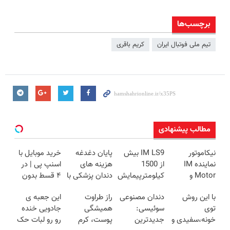
برچسب‌ها
تیم ملی فوتبال ایران
کریم باقری
مطالب پیشنهادی
نیکاموتور
IM LS9 بیش
پایان دغدغه
خرید موبایل با
نماینده IM
از 1500
هزینه های
اسنپ پی | در
Motor و
کیلومترپیمایش
دندان پزشکی با
۴ قسط بدون
Lynk&Co در
با یکبار شارژ
پک سفید
سود و کارمزد!
با این روش
دندان مصنوعی
راز طراوت
این جعبه ی
ایران
کننده خانگی
توی
سوئیسی:
همیشگی
جادویی خنده
خونه،سفیدی و
جدیدترین
پوست، کرم
رو رو لبات حک