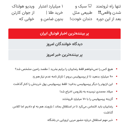
زیبایی دندوناتو
فناوری اروپا،
جوانساز جلبک
میکنه
تنها راه ثروتمند
🦷 سبک و
۱ میلیارد اعتبار
ویدیو هولناک
برگردون
سبک و مقاوم |
با 45%تخفیف
خرید40%تخفیف
شدن واقعی❗❗
طبیعی مثل
خرید طلا |
از جوان کارتن
(40%off)
پرداخت قسطی
بعد از این دوره
دندان خودت!
بدون ضامن و
خوابی که
تو خواب هم
نصب آسان و
چک
میلیاردر شد.
پول در بیار😍
پرداخت
آموزش رایگان
پر بیننده‌ترین اخبار فوتبال ايران
اقساطی 💳 📍
دیدگاه خوانندگان امروز
تهران
پر بیننده‌ترین خبر امروز
هیچ کس را نمی‌خواهم فقط رضاییان را برایم بخرید | مقصد رامین مشخص شد؟
۹۰ میلیارد بدهید تا از پرسپولیس بروم | تارتار نامه عدم نیاز هم زد
این لژیونر را دیگر پرسپولیسی بدانید؛ فقط پرسپولیس پول خریدش را کنار گذاشت
میلاد محمدی نرسیده به بلاروس اخراج شد!
گزینه پرسپولیس را با ۷۰ میلیارد فروختند
رضاییان باید التماس می‌کرد تا در استقلال بماند | بازوبند هم به او دادیم اما کلاس
گذاشت
خبر مهم استقلال درباره حضور مربی اروپایی در باشگاه