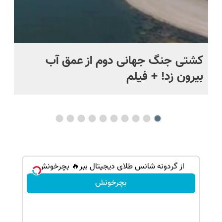
ماه +
کشتی‌ جنگ جهانی دوم از عمق آب
اف
بیرون زد! + فیلم
ما
گردونه شانس بدون پوچ از PS5 تا آیفون17 و 1000دلار
از گردونه شانس طلای دیجیتال ببر🔥 بچرخونش
بچرخونش