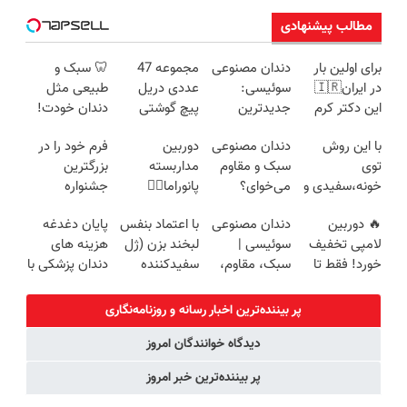
مطالب پیشنهادی
برای اولین بار
دندان مصنوعی
مجموعه 47
🦷 سبک و
در ایران🇮🇷
سوئیسی:
عددی دریل
طبیعی مثل
این دکتر کرم
جدیدترین
پیچ گوشتی
دندان خودت!
ترمیم کننده 23
فناوری اروپا،
شارژی (تخفیف
نصب آسان و
با این روش
دندان مصنوعی
دوربین
فرم خود را در
روزه ساخت!
سبک و مقاوم |
به مدت
پرداخت
توی
سبک و مقاوم
مداربسته
بزرگترین
پرداخت قسطی
محدود)
اقساطی 💳 📍
خونه،سفیدی و
می‌خوای؟
پانوراما👈🏻
جشنواره
تهران
زیبایی دندوناتو
پرداخت
قابلیت چرخش
ایمپلنت تهران
🔥 دوربین
دندان مصنوعی
با اعتماد بنفس
پایان دغدغه
برگردون
اقساطی هم
360°و سازگار با
پر کنید ! | فقط
لامپی تخفیف
سوئیسی |
لبخند بزن (ژل
هزینه های
(40%off)
داریم!😍 | 📍
اندروید و ios
۲۵ میلیون
خورد! فقط تا
سبک، مقاوم،
سفیدکننده
دندان پزشکی با
تهران
آخر امروز 🔥
طبیعی! ویزیت
دندان40%تخفیف)
پک سفید
رایگان+پرداخت
کننده خانگی
پر بیننده‌ترین اخبار رسانه و روزنامه‌نگاری
اقساطی😍
دیدگاه خوانندگان امروز
پر بیننده‌ترین خبر امروز