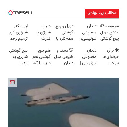
مطالب پیشنهادی
مجموعه 47
دندان
دریل و پیچ
دریل
این دکتر
عددی دریل
مصنوعی
گوشتی
شارژی با
شیرازی کرم
پیچ گوشتی
سوئیسی:
همه‌کاره با
قدرت
ترمیم زخم
شارژی
جدیدترین
گیربکس
سوپرمن😉
ایرانی را
🛠️ برای
دندان
🦷 سبک و
هم پیچ
پیچ گوشتی
(تخفیف به
فناوری
هوشمند ⚙️
(مجموعه47عددی
ساخت!!!
حرفه‌ای‌ها
مصنوعی
طبیعی مثل
گوشتی هم
شارژی به
مدت
اروپا، سبک
(نصف
با گارانتی
طراحی
سوئیسی |
دندان
دریل با 47
مدت
محدود)
و مقاوم |
قیمت بازار
تعویض)
شده، برای
سبک،
خودت!
تیکه
محدود
پرداخت
🔥)
همه قابل
مقاوم،
نصب آسان
کاربردی! تا
تخفیف
قسطی
استفاده‌ست!
طبیعی!
و پرداخت
تخفیف داره
خورد !
ویزیت
اقساطی 💳
بخرش!🔥
همین الان
رایگان+پرداخت
📍 تهران
سفارش بده
اقساطی😍