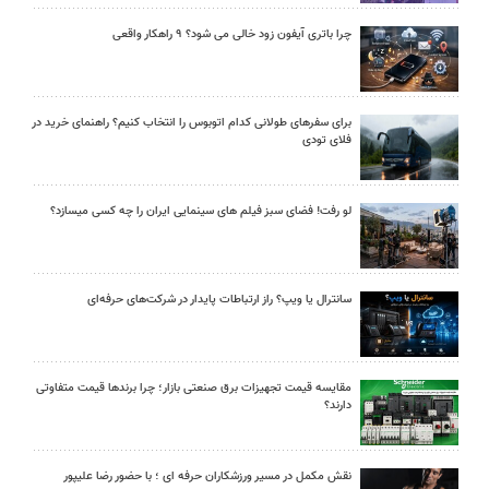
چرا باتری آیفون زود خالی می شود؟ ۹ راهکار واقعی
برای سفرهای طولانی کدام اتوبوس را انتخاب کنیم؟ راهنمای خرید در
فلای تودی
لو رفت! فضای سبز فیلم های سینمایی ایران را چه کسی میسازد؟
سانترال یا ویپ؟ راز ارتباطات پایدار در شرکت‌های حرفه‌ای
مقایسه قیمت تجهیزات برق صنعتی بازار؛ چرا برندها قیمت متفاوتی
دارند؟
نقش مکمل در مسیر ورزشکاران حرفه ای ؛ با حضور رضا علیپور