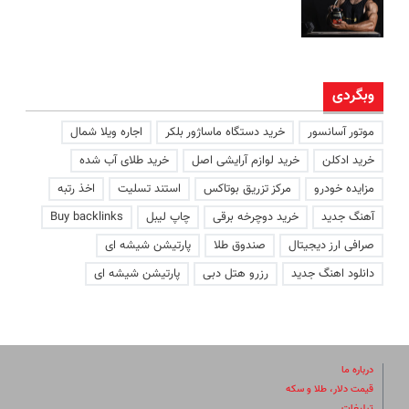
وبگردی
موتور آسانسور
خرید دستگاه ماساژور بلکر
اجاره ویلا شمال
خرید ادکلن
خرید لوازم آرایشی اصل
خرید طلای آب شده
مزایده خودرو
مرکز تزریق بوتاکس
استند تسلیت
اخذ رتبه
آهنگ جدید
خرید دوچرخه برقی
چاپ لیبل
Buy backlinks
صرافی ارز دیجیتال
صندوق طلا
پارتیشن شیشه ای
دانلود اهنگ جدید
رزرو هتل دبی
پارتیشن شیشه ای
درباره ما
قیمت دلار، طلا و سکه
تبلیغات