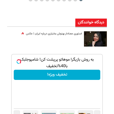
دیدگاه خوانندگان
استوری معنادار بهنوش بختیاری درباره ایران | عکس
بک!
به روش بازیگرا موهاتو پرپشت کن! شامپوجلبک
با40%تخفیف
تخفیف ویژه!