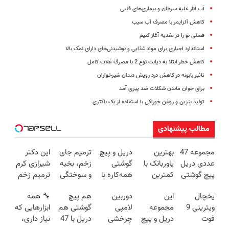
آب انار علیه سرطان و بیماری‌های قلبی
کاهش آلزایمر با مصرف آب سیب
فصلی نو را در تغذیه آغاز کنیم
استاندارد اجباری برای مواد غذایی و نوشیدنی‌های دارای نمک بالا
کاهش خطر ابتلا به دیابت نوع 2 با مصرف غلات کامل
تاثیر بابونه در کاهش درد رویش دندان شیرخواران
برای جوان ماندن شکلات ضد پیری آمد
تولید بنزین و روغن خوراکی با استفاده از یک باکتری
مطالب پیشنهادی
مجموعه 47
بهترین
دریل و پیچ
ترمیم جای
این دکتر
عددی دریل
پاوربانک با
گوشتی
زخم، بخیه
شیرازی کرم
پیچ گوشتی
کمترین
همه‌کاره با
و سوختگی
ترمیم زخم
شارژی
قیمت❗
گیربکس
فقط در 3
ایرانی را
یخچال
این
دوربین
هم پیچ
🔧 همه
(تخفیف به
هوشمند ⚙️
هفته!!😍
ساخت!!!
ویترینی 9
مجموعه
لامپی
گوشتی هم
ابزارهایی که
مدت
(نصف
فوت
دریل و پیچ
چرخشی
دریل با 47
نیاز داری،
محدود)
قیمت بازار