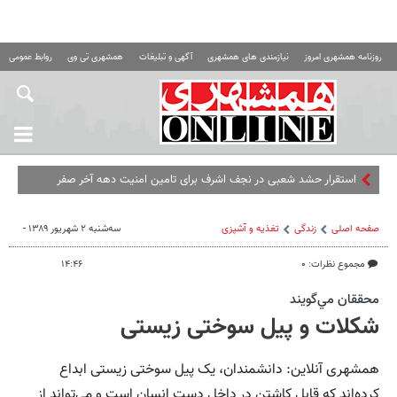
روزنامه همشهری امروز
نیازمندی های همشهری
آگهی و تبلیغات
همشهری تی وی
روابط عمومی ه
استقرار حشد شعبی در نجف اشرف برای تامین امنیت دهه آخر صفر
صفحه اصلی
زندگی
تغذیه و آشپزی
سه‌شنبه ۲ شهریور ۱۳۸۹ -
مجموع نظرات: ۰
۱۴:۴۶
محققان مي‌گويند
شکلات و پیل سوختی زیستی
همشهری آنلاین: دانشمندان، یک پیل سوختی زیستی ابداع
کرده‌اند که قابل کاشتن در داخل دست انسان است و می‌تواند از