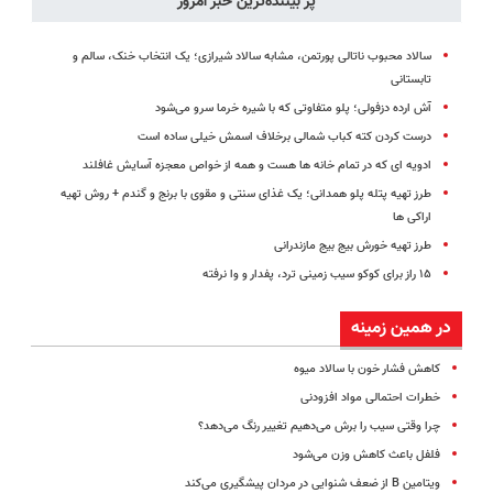
پر بیننده‌ترین خبر امروز
سالاد محبوب ناتالی پورتمن، مشابه سالاد شیرازی؛ یک انتخاب خنک، سالم و
تابستانی
آش ارده دزفولی؛ پلو متفاوتی که با شیره خرما سرو می‌شود
درست کردن کته کباب شمالی برخلاف اسمش خیلی ساده است
ادویه ای که در تمام خانه ها هست و همه از خواص معجزه آسایش غافلند
طرز تهیه پتله پلو همدانی؛ یک غذای سنتی و مقوی با برنج و گندم + روش تهیه
اراکی ها
طرز تهیه خورش بیج بیج مازندرانی
۱۵ راز برای کوکو سیب زمینی ترد، پفدار و وا نرفته
در همین زمینه
کاهش فشار خون با سالاد میوه
خطرات احتمالی مواد افزودنی
چرا وقتی سیب را برش می‌دهیم تغییر رنگ می‌دهد؟
فلفل باعث کاهش وزن می‌شود
ویتامین B از ضعف شنوایی در مردان پیشگیری می‌کند