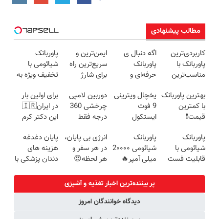
مطالب پیشنهادی
کاربردی‌ترین
اگه دنبال ی
ایمن‌ترین و
پاوربانک
پاوربانک با
پاوربانک
سریع‌ترین راه
شیائومی با
مناسب‌ترین
حرفه‌ای و
برای شارژ
تخفیف ویژه به
قیمت❗
قیمت مناسبی
گوشی😍👌🏻
مدت محدود🔥
بهترین پاوربانک
یخچال ویترینی
دوربین لامپی
برای اولین بار
تخفیف رو از
با کمترین
9 فوت
چرخشی 360
در ایران🇮🇷
دست نده👌🏻
قیمت❗
ایستکول
درجه فقط
این دکتر کرم
(جدید)
امروز حراج شد
ترمیم کننده 23
پاوربانک
پاوربانک
انرژی بی پایان،
پایان دغدغه
🔥 پرداخت
روزه ساخت!
شیائومی با
شیائومی 2۰۰۰۰
در هر سفر و
هزینه های
درب منزل
قابلیت فست
میلی آمپر🔥
هر لحظه😍
دندان پزشکی با
شارژ در زمان
(تخفیف +
پاوربانک
پک سفید
های بی برقی⚡
پرداخت درب
شیائومی با
کننده خانگی
پر بیننده‌ترین اخبار تغذیه و آشپزی
منزل)
تخفیف ویژه🔥
دیدگاه خوانندگان امروز