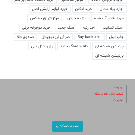
اجاره ویلا شمال
خرید ادکلن
خرید لوازم آرایشی اصل
خرید طلای آب شده
مزایده خودرو
مرکز تزریق بوتاکس
استند تسلیت
اخذ رتبه
آهنگ جدید
خرید دوچرخه برقی
چاپ لیبل
Buy backlinks
صرافی ارز دیجیتال
صندوق طلا
پارتیشن شیشه ای
دانلود اهنگ جدید
رزرو هتل دبی
پارتیشن شیشه ای
درباره ما
قیمت دلار، طلا و سکه
تبلیغات
نسخه دسکتاپ