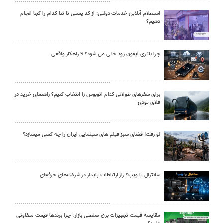
استعلام آنلاین خدمات دولتی: از کد پستی تا ثنا کدام را کجا انجام
دهیم؟
چرا باتری آیفون زود خالی می شود؟ ۹ راهکار واقعی
برای سفرهای طولانی کدام اتوبوس را انتخاب کنیم؟ راهنمای خرید در
فلای تودی
لو رفت! فضای سبز فیلم های سینمایی ایران را چه کسی میسازد؟
سانترال یا ویپ؟ راز ارتباطات پایدار در شرکت‌های حرفه‌ای
مقایسه قیمت تجهیزات برق صنعتی بازار؛ چرا برندها قیمت متفاوتی