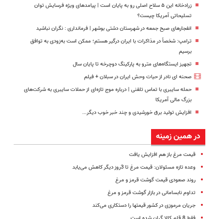
زرادخانه این ۵ سلاح اصلی رو به پایان است | پیامدهای ویژه فرسایش توان
تسلیحاتی آمریکا چیست؟
انفجارهای صبح جمعه در شهرستان دشتی بوشهر | فرمانداری : نگران نباشید
ترامپ: شخصاً در مذاکرات با ایران درگیر هستم؛ ممکن است به‌زودی به توافق
برسیم
تجهیز ایستگاه‌های مترو به پارکینگ دوچرخه تا پایان سال
صحنه ای نادر از حیات وحش ایران در سبلان + فیلم
حمله سایبری با تماس تلفنی | درباره موج تازه‌ای از حملات سایبری به شرکت‌های
بزرگ مالی آمریکا
افزایش تولید برق خورشیدی و چند خبر خوب دیگر...
در همین زمینه
قیمت مرغ باز هم افزایش یافت
وعده‌ تازه‌ مسئولان: قیمت مرغ تا 3روز دیگر کاهش می‌یابد
روند صعودی قیمت گوشت قرمز و مرغ
تداوم نابسامانی در بازار گوشت قرمز و مرغ
جریان مرموزی در کشور قیمت‎ها را دستکاری می‌کند
فقط 8 قلم کالا گران شده است