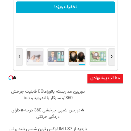
تخفیف ویژه!
›
‹
مطالب پیشنهادی
دوربین مداربسته پانوراما👈🏻 قابلیت چرخش
360°و سازگار با اندروید و ios
🔥دوربین لامپی چرخشی 360 درجه🔥دارای
دزدگیر حرکتی
بازدید از IM LS7 لوکس ترین شاسی بلند برقی