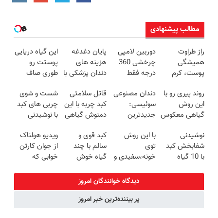
مطالب پیشنهادی
راز طراوت
دوربین لامپی
پایان دغدغه
این گیاه دریایی
همیشگی
چرخشی 360
هزینه های
پوستت رو
پوست، کرم
درجه فقط
دندان پزشکی با
طوری صاف
جوانساز جلبک
امروز حراج شد
پک سفید
میکنه انگار
روند پیری رو با
دندان مصنوعی
قاتل سلامتی
شست و شوی
با 45%تخفیف
🔥 پرداخت
کننده خانگی
20سال جوون
این روش
سوئیسی:
کبد چربه با این
چربی های کبد
درب منزل
شدی🔥
گیاهی معکوس
جدیدترین
دمنوش گیاهی
با نوشیدنی
کن
فناوری اروپا،
کبدتو بیمه کن
گیاهی(55%تخفیف)
نوشیدنی
با این روش
کبد قوی و
ویدیو هولناک
سبک و مقاوم |
شفابخش کبد
توی
سالم با چند
از جوان کارتن
پرداخت قسطی
با 10 گیاه
خونه،سفیدی و
گیاه خوش
خوابی که
موثر(تخفیف تا
زیبایی دندوناتو
طعم
میلیاردر شد.
امشب)
برگردون
آموزش رایگان
دیدگاه خوانندگان امروز
(40%off)
پر بیننده‌ترین خبر امروز