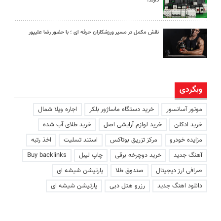
دارند؟
نقش مکمل در مسیر ورزشکاران حرفه ای ؛ با حضور رضا علیپور
وبگردی
موتور آسانسور
خرید دستگاه ماساژور بلکر
اجاره ویلا شمال
خرید ادکلن
خرید لوازم آرایشی اصل
خرید طلای آب شده
مزایده خودرو
مرکز تزریق بوتاکس
استند تسلیت
اخذ رتبه
آهنگ جدید
خرید دوچرخه برقی
چاپ لیبل
Buy backlinks
صرافی ارز دیجیتال
صندوق طلا
پارتیشن شیشه ای
دانلود اهنگ جدید
رزرو هتل دبی
پارتیشن شیشه ای