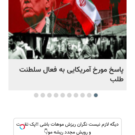
اقساطی😍
خرید
پاسخ مورخ آمریکایی به فعال سلطنت
با
طلب
ک جهت
دیگه لازم نیست نگران ریزش موهات باشی !!پک تقویت
و رویش مجدد ریشه مو👇