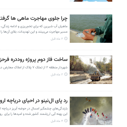
چرا جلوی مهاجرت ماهی ها گرفته
ماهیان آب شیرین که برای تخم‌ریزی و ادامه زندگی، م
مسیر مهاجرت می‌بینند و این تهدیدات، بقای آن‌ها را
۲ ماه قبل
ساخت فاز دوم پروژه روددره فرحزا
شهردار منطقه ۲ از تملک ۷ پلاک از املاک معارض در فاز دوم پروژه بزرگ روددره فرحزاد به متراژ ۲ هزار و ۳۰۰ مترمربع خبر داد.
۲ ماه قبل
رد پای ال‌نینو در احیای دریاچه ارو
بارندگی‌های چشمگیر امسال در حوضه آبریز دریاچه ار
این پهنه آبی ارزشمند کشور شده و امیدها را برای ر
۴ ماه قبل