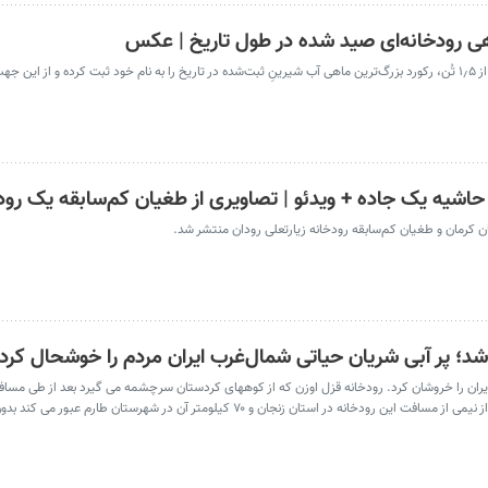
ی رودخانه‌ای صید شده در طول تاریخ | عکس
این ماهی خاویاری بلوگا با طول ۷٫۲ متر و وزن بیش از ۱٫۵ تُن، رکورد بزرگ‌ترین ماهی آب شیرینِ ثبت‌شده در تاریخ را به نام خود ثبت کرده و از 
اشیه یک جاده + ویدئو | تصاویری از طغیان کم‌سابقه یک رود
 کرمان و طغیان کم‌سابقه رودخانه زیارتعلی رودان منتشر شد.
د؛ پر آبی شریان حیاتی شمال‌غرب ایران مردم را خوشحال کرد
به سد منجیل و سپس به دریای خزر می ریزد . بیش از نیمی از مسافت این رودخانه در استان زنجان و ۷۰ کیلومتر آن در شهرست