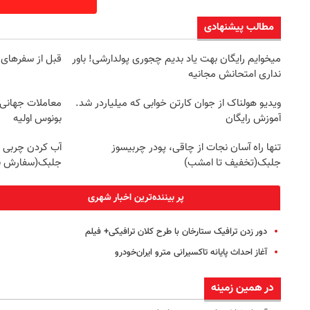
مطالب پیشنهادی
میخوایم رایگان بهت یاد بدیم چجوری پولدارشی! باور
قبل از سفرهای 
نداری امتحانش مجانیه
ویدیو هولناک از جوان کارتن خوابی که میلیاردر شد.
آموزش رایگان
بونوس اولیه
تنها راه آسان نجات از چاقی، پودر چربیسوز
آب کردن چربی ه
جلبک(تخفیف تا امشب)
جلبک(سفارش با
پر بیننده‌ترین اخبار شهری
دور زدن ترافیک ستارخان با طرح کلان ترافیکی+ فیلم
آغاز احداث پایانه تاکسیرانی مترو ایران‌خودرو
در همین زمینه