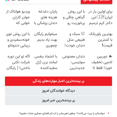
برای اولین بار در
با این روش
پایان دغدغه
ویدیو هولناک از
ایران🇮🇷 این
گیاهی چاقی و
هزینه های
جوان کارتن
دکتر کرم ترمیم
پرخوریت رو
دندان پزشکی با
خوابی که
کننده 23 روزه
شکست بده
پک سفید کننده
میلیاردر شد.
بهترین پاوربانک
🦷 سبک و
میخوایم رایگان
با این روش توی
ساخت!
خانگی
آموزش رایگان
با کمترین
طبیعی مثل
بهت یاد بدیم
خونه،سفیدی و
قیمت❗
دندان خودت!
چجوری
زیبایی دندوناتو
نصب آسان و
پولدارشی! باور
برگردون
🔥 دوربین
دندان مصنوعی
با اعتماد بنفس
اگه تو این دوره
پرداخت اقساطی
نداری امتحانش
(40%off)
لامپی تخفیف
سوئیسی:
لبخند بزن (ژل
شرکت نکنی
💳 📍 تهران
مجانیه
خورد! فقط تا
جدیدترین
سفیدکننده
باختی! ( رایگان
آخر امروز 🔥
فناوری اروپا،
دندان40%تخفیف)
آموزش ببین
سبک و مقاوم |
پولدار شی)
پر بیننده‌ترین اخبار مهارت‌های زندگی
پرداخت قسطی
دیدگاه خوانندگان امروز
پر بیننده‌ترین خبر امروز
حواستان را پرت می‌کنند!؛ چطور ذهن‌مان را از دام فضای مجازی نجات دهیم؟