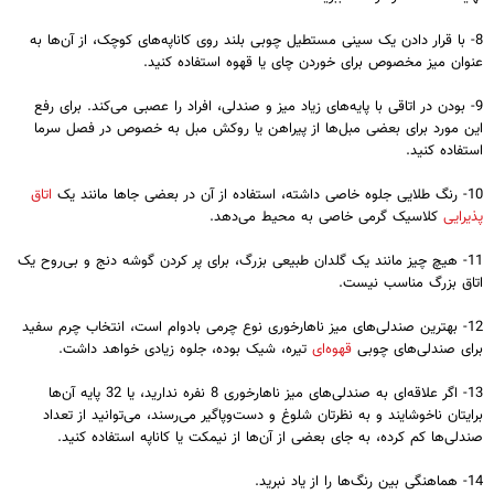
8- با قرار دادن یک سینی مستطیل چوبی بلند روی کاناپه‌های کوچک، از آن‌ها به
عنوان میز مخصوص برای خوردن چای یا قهوه‌ استفاده کنید.
9- بودن در اتاقی با پایه‌های زیاد میز و صندلی، افراد را عصبی می‌کند. برای رفع
این مورد برای بعضی مبل‌ها از پیراهن یا روکش مبل به خصوص در فصل سرما
استفاده کنید.
10- رنگ طلایی جلوه خاصی داشته، استفاده از آن در بعضی جاها مانند یک
اتاق‌
پذیرایی
کلاسیک گرمی خاصی به محیط می‌دهد.
11- هیچ چیز مانند یک گلدان طبیعی بزرگ، برای پر کردن گوشه دنج و بی‌روح یک
اتاق بزرگ مناسب نیست.
12- بهترین صندلی‌های میز ناهارخوری نوع چرمی بادوام است، انتخاب چرم سفید
برای صندلی‌های چوبی
قهوه‌ای
تیره، شیک بوده، جلوه زیادی خواهد داشت.
13- اگر علاقه‌ای به صندلی‌های میز ناهارخوری 8 نفره ندارید، یا 32 پایه آن‌ها
برایتان ناخوشایند و به نظرتان شلوغ و دست‌وپاگیر می‌رسند، می‌توانید از تعداد
صندلی‌ها کم کرده، به جای بعضی از آن‌ها از نیمکت یا کاناپه استفاده کنید.
14- هماهنگی بین رنگ‌ها را از یاد نبرید.