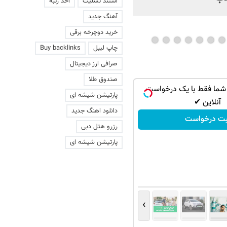
استند تسلیت
اخذ رتبه
آهنگ جدید
خرید دوچرخه برقی
چاپ لیبل
Buy backlinks
صرافی ارز دیجیتال
صندوق طلا
شما فقط با یک درخواست
پارتیشن شیشه ای
آنلاین ✔
دانلود اهنگ جدید
بت درخواست
رزرو هتل دبی
پارتیشن شیشه ای
›