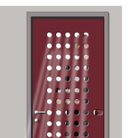
تنها در کمتر از 3ماه موهای پرپشت به خود
این شامپو جلبک یه تنه جلوی ری
یه دهید🌱شامپوجلبک40%تخفیف
میگیره۴۰٪تخفیف
تخفیف ویژه!
خرید محصول