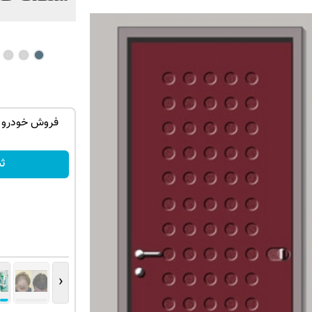
زش موهاتو
جک s5 داری برای فروش؟ با کارنامه به
فروش خودرو 
بهترین قیمت بفروش!
ثبت درخواست
ث
‹