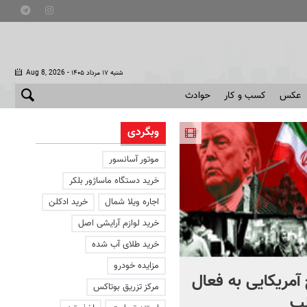
- شنبه ۱۷ مرداد ۱۴۰۵
Aug 8, 2026
عکس
کسب و کار
حوادث
وبگردی
موتور آسانسور
خرید دستگاه ماساژور بلکر
اجاره ویلا شمال
خرید ادکلن
خرید لوازم آرایشی اصل
خرید طلای آب شده
مزایده خودرو
آمریکایی به فعال
با دوچرخه به مترو بروید
مرکز تزریق بوتاکس
ب