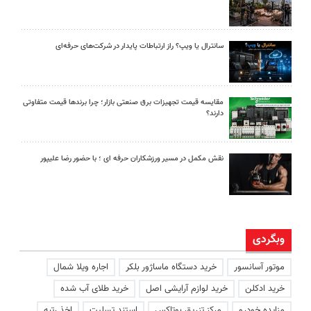
سانترال یا ویپ؟ راز ارتباطات پایدار در شرکت‌های حرفه‌ای
مقایسه قیمت تجهیزات برق صنعتی بازار؛ چرا برندها قیمت متفاوتی
دارند؟
نقش مکمل در مسیر ورزشکاران حرفه ای ؛ با حضور رضا علیپور
وبگردی
موتور آسانسور
خرید دستگاه ماساژور بلکر
اجاره ویلا شمال
خرید ادکلن
خرید لوازم آرایشی اصل
خرید طلای آب شده
مزایده خودرو
مرکز تزریق بوتاکس
استند تسلیت
اخذ رتبه