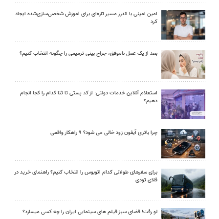
امین امینی با اندرز مسیر تازه‌ای برای آموزش شخصی‌سازی‌شده ایجاد
کرد
بعد از یک عمل ناموفق، جراح بینی ترمیمی را چگونه انتخاب کنیم؟
استعلام آنلاین خدمات دولتی: از کد پستی تا ثنا کدام را کجا انجام
دهیم؟
چرا باتری آیفون زود خالی می شود؟ ۹ راهکار واقعی
برای سفرهای طولانی کدام اتوبوس را انتخاب کنیم؟ راهنمای خرید در
فلای تودی
لو رفت! فضای سبز فیلم های سینمایی ایران را چه کسی میسازد؟