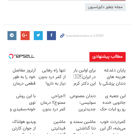
مجله چطور دکوراسیون
مطالب پیشنهادی
پایان دغدغه
برای اولین بار
تنها راه رهایی
آرتروز مفاصل
هزینه های
در ایران🇮🇷
از کمر درد بدون
خود را به طور
دندان پزشکی با
این دکتر کرم
نیاز به دارو!
قطعی درمان
پک سفید
ترمیم کننده 23
(◂پرسش‌نامه)
کنید!
این جعبه ی
دندان مصنوعی
‼️جراحی
با این روش
کننده خانگی
روزه ساخت!
◗پرسش‌نامه◖
جادویی خنده
سوئیسی:
ممنوع‼️ درمان
توی
رو رو لبات حک
جدیدترین
کمر درد بدون
خونه،سفیدی و
میکنه
فناوری اروپا،
جراحی و دوره
زیبایی دندوناتو
کمردردت خوب
ماشین سمند و
ماشین
ویدیو هولناک
خرید40%تخفیف
سبک و مقاوم |
نقاهت
برگردون
می‌شه، اگر این
دنا گذاشتی
فیدلیتی
از جوان کارتن
پرداخت قسطی
(40%off)