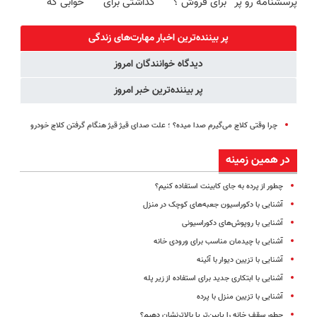
پرسشنامه رو پر
برای فروش ؟
گذاشتی برای
خوابی که
کنی!!
اینجا سریع و
فروش ؟ اینجا
میلیاردر شد.
راحت بفروش
سریع و راحت
آموزش رایگان
پر بیننده‌ترین اخبار مهارت‌های زندگی
بفروش
دیدگاه خوانندگان امروز
پر بیننده‌ترین خبر امروز
چرا وقتی کلاچ می‌گیرم صدا میده؟ ؛ علت صدای قیژ قیژ هنگام گرفتن کلاچ خودرو
در همین زمینه
چطور از پرده‌ به جای کابینت استفاده کنیم؟
آشنایی با دکوراسیون جعبه‌های کوچک در منزل
آشنایی با روپوش‌های دکوراسیونی
آشنایی با چیدمان مناسب برای ورودی خانه
آشنایی با تزیین دیوار با آئینه
آشنایی با ابتکاری جدید برای استفاده از زیر پله
آشنایی با تزیین منزل با پرده
چطور سقف خانه را پایین‌تر یا بالاترنشان دهیم؟