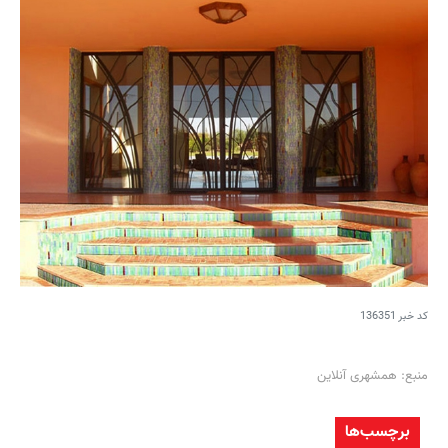
کد خبر
136351
منبع: همشهری آنلاین
برچسب‌ها