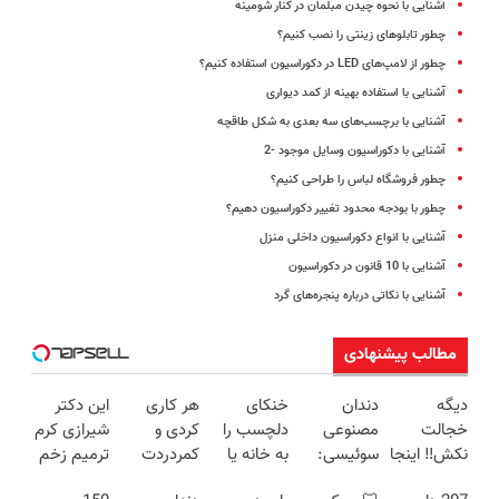
آشنایی با نحوه چیدن مبلمان در کنار شومینه
چطور تابلوهای زینتی را نصب کنیم؟
چطور از لامپ‌های LED در دکوراسیون استفاده کنیم؟
آشنایی با استفاده بهینه از کمد دیواری
آشنایی با برچسب‌های سه بعدی به شکل طاقچه
آشنایی با دکوراسیون وسایل موجود -2
چطور فروشگاه لباس را طراحی کنیم؟
چطور با بودجه محدود تغییر دکوراسیون دهیم؟
آشنایی با انواع دکوراسیون داخلی منزل
آشنایی با 10 قانون در دکوراسیون
آشنایی با نکاتی درباره پنجره‌های گرد
مطالب پیشنهادی
دیگه
دندان
خنکای
هر کاری
این دکتر
خجالت
مصنوعی
دلچسب را
کردی و
شیرازی کرم
نکش‼️ اینجا
سوئیسی:
به خانه یا
کمردردت
ترمیم زخم
قسطی مو
جدیدترین
محل کار
درمان نشد؟
ایرانی را