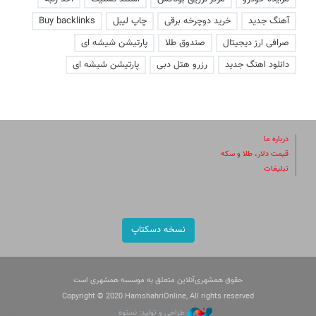
آهنگ جدید
خرید دوچرخه برقی
چاپ لیبل
Buy backlinks
صرافی ارز دیجیتال
صندوق طلا
پارتیشن شیشه ای
دانلود اهنگ جدید
رزرو هتل دبی
پارتیشن شیشه ای
درباره ما
قیمت دلار، طلا و سکه
تبلیغات
نسخه دسکتاپ
حقوق همشهری‌آنلاین متعلق به موسسه همشهری است
Copyright © 2020 HamshahriOnline, All rights reserved
طراحی و تولید: نستوه