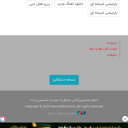
پارتیشن شیشه ای
دانلود اهنگ جدید
رزرو هتل دبی
پارتیشن شیشه ای
درباره ما
قیمت دلار، طلا و سکه
تبلیغات
نسخه دسکتاپ
حقوق همشهری‌آنلاین متعلق به موسسه همشهری است
Copyright © 2020 HamshahriOnline, All rights reserved
طراحی و تولید: نستوه