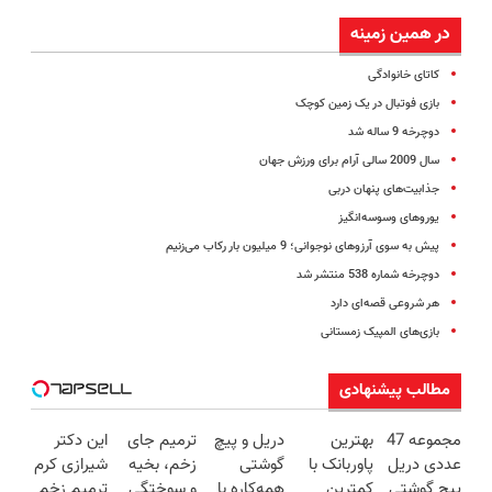
در همین زمینه
کاتای خانوادگی
بازی فوتبال در یک زمین کوچک
دوچرخه 9 ساله شد
سال 2009 سالی آرام برای ورزش جهان
جذابیت‌های پنهان دربی
یوروهای وسوسه‌انگیز
پیش به سوی آرزوهای نوجوانی؛ 9 میلیون بار رکاب می‌زنیم
دوچرخه شماره 538 منتشر شد
هر شروعی قصه‌ای دارد
بازی‌های المپیک زمستانی
مطالب پیشنهادی
مجموعه 47
بهترین
دریل و پیچ
ترمیم جای
این دکتر
عددی دریل
پاوربانک با
گوشتی
زخم، بخیه
شیرازی کرم
پیچ گوشتی
کمترین
همه‌کاره با
و سوختگی
ترمیم زخم