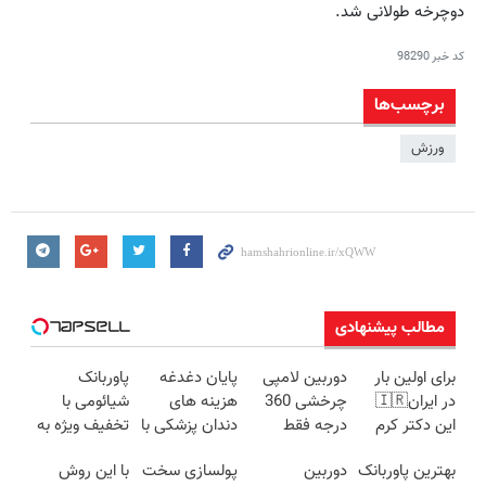
دوچرخه طولانی شد.
کد خبر
98290
برچسب‌ها
ورزش
مطالب پیشنهادی
برای اولین بار
دوربین لامپی
پایان دغدغه
پاوربانک
در ایران🇮🇷
چرخشی 360
هزینه های
شیائومی با
این دکتر کرم
درجه فقط
دندان پزشکی با
تخفیف ویژه به
ترمیم کننده 23
امروز حراج شد
پک سفید
مدت محدود🔥
بهترین پاوربانک
دوربین
پولسازی سخت
با این روش
روزه ساخت!
🔥 پرداخت
کننده خانگی