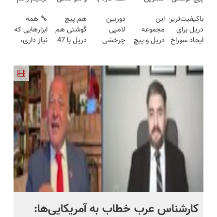
شارژی
قیمت❗
گیربکس
فقط در 3
ایرانی را
باکیفیت‌ترین
این
دوربین
هم پیچ
🔧 همه
(تخفیف به
هوشمند ⚙️
هفته!!😍
ساخت!!!
دریل برای
مجموعه
لامپی
گوشتی هم
ابزارهایی که
مدت
(نصف
ایجاد سوراخ
دریل و پیچ
چرخشی
دریل با 47
نیاز داری،
محدود)
قیمت بازار
😱
گوشتی رو با
360 درجه
تیکه
توی یه کیف
🔥)
گارانتی و
فقط امروز
کاربردی! تا
جمع شده!
نصف قیمت
حراج شد🔥
تخفیف داره
تخفیف به
بخر!😉
پرداخت
بخرش!🔥
مدت
درب منزل
محدود
کارشناس عرب خطاب به آمریکایی‌ها:
من