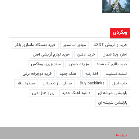
وبگردی
خرید و فروش USDT
موتور آسانسور
خرید دستگاه ماساژور بلکر
اجاره ویلا شمال
خرید ادکلن
خرید لوازم آرایشی اصل
خرید طلای آب شده
مزایده خودرو
مرکز تزریق بوتاکس
استند تسلیت
اخذ رتبه
آهنگ جدید
خرید دوچرخه برقی
چاپ لیبل
Buy backlinks
صرافی ارز دیجیتال
صندوق طلا
پارتیشن شیشه ای
دانلود اهنگ جدید
رزرو هتل دبی
پارتیشن شیشه ای
درباره ما