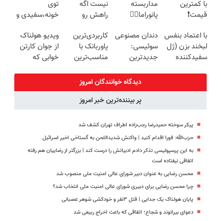
با کمترین
مداربسته
نیست اگه
توی
درب منزل
قیمت❗
پانوراما👈🏻
راهش رو
خونه،سفیدی و
قابلیت چرخش
بدونی! " دوره
زیبایی دندوناتو
با اعتماد بنفس
دندان مصنوعی
کاربردی‌ترین
ویدیو هولناک
360°و سازگار با
رایگان "
برگردون
لبخند بزن (ژل
سوئیسی:
پاوربانک با
از جوان کارتن
اندروید و ios
(40%off)
سفیدکننده
جدیدترین
مناسب‌ترین
خوابی که
دندان40%تخفیف)
فناوری اروپا،
قیمت❗
میلیاردر شد.
سبک و مقاوم |
آموزش رایگان
دیدگاه خوانندگان امروز
پرداخت قسطی
پر بیننده‌ترین خبر امروز
پیکر سوخته حمیدرضا رجب‌زاده اطراف تهران کشف شد
حزب‌الله: فورا اقدام کنید | واکنش شدیداللحن به گستاخی اخیر اسرائیل
به این پرسپولیسی تذکر دادم ادبیاتش را درست کند | بزرگتر از رضاییان هم رفته
اتفاقی نیفتاده است
محسن رضایی به عنوان دبیر شورای عالی امنیت ملی منصوب شد
چرا محسن رضایی برای دبیری شورای عالی امنیت ملی انتخاب شد؟
پایان هولناک یک جدایی | قتل ۳نفر و خودکشی شوهر عصبانی
دعوای بیرانوند و شجاع؛ اتفاقی که باعث اخراج ربیعی شد