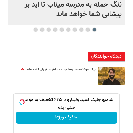
ننگ حمله به مدرسه میناب تا ابد بر
نی
پیشانی شما خواهد ماند
دیدگاه خوانندگان
پیکر سوخته حمیدرضا رجب‌زاده اطراف تهران کشف شد
بک!
شامپو جلبک اسپیرولینارو با ۴۵٪ تخفیف به موهات
هدیه بده
تخفیف ویژه!