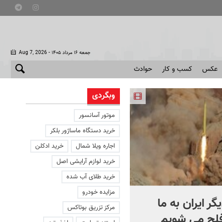
- جمعه ۱۶ مرداد ۱۴۰۵
Aug 7, 2026
عکس
کسب و کار
حوادث
وبگردی
موتور آسانسور
خرید دستگاه ماساژور بلکر
اجاره ویلا شمال
خرید ادکلن
خرید لوازم آرایشی اصل
خرید طلای آب شده
مزایده خودرو
یگر ایران به ما
کشتی‌ جنگ جهانی دوم از
مرکز تزریق بوتاکس
فلج می شویم
عمق آب بیرون زد! + فیلم