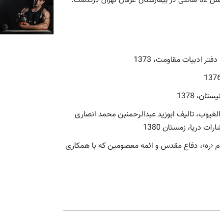
ر ادبیات مقاومت، 1373
الغیوب، تالیف ابوزید عبدالرحمن‏بن محمد انصاری
 دریا، زمستان 1380
م ‹ره›، دفاع مقدس و ائمه معصومین که با همکاری