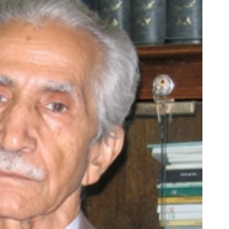
۵۵٪ سود تتری در بین‌پین فعال شد!!
به بزرگترین جشنواره ایمپلنت 
(فرصت محدود ثبت‌نام)
اومدید! | فقط ۲۵ میلیون !
مشاهده
رزرورایگان نوبت