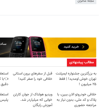
مجله شاعران
مطالب پیشنهادی
به بزرگترین جشنواره ایمپلنت
قبل از سفرهای برون استانی
استعلا
تهران خوش اومدید! | فقط
خلافی خود را صفر کنید!
👈با ک
۲۵ میلیون !
دقیق 
خلافی خودروتو الان ببین، با
ویدیو هولناک از جوان کارتن
استعلا
پلاک و کد ملی، بدون نیاز به
خوابی که میلیاردر شد.
پلیس 
مراجعه حضوری
آموزش رایگان