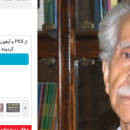
تهران خوش
گردونه شانس بدون پوچ با 1000دلار جایزه
🔥
گردونه 
بچرخونش
‹
مطالب پیشنهادی