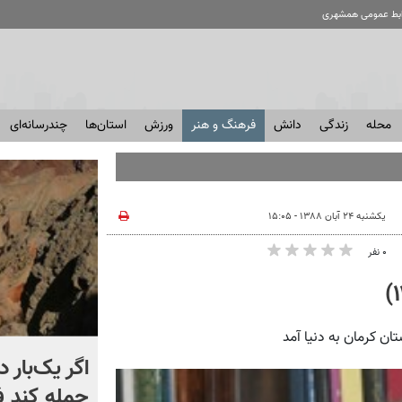
ابط عمومی همشهری
محله
زندگی
دانش
فرهنگ و هنر
ورزش
استان‌ها
چندرسانه‌ای
یکشنبه ۲۴ آبان ۱۳۸۸ - ۱۵:۰۵
۰ نفر
کشتی‌ جنگ جهانی دوم از
اگر یک‌بار د
عمق آب بیرون زد! + فیلم
حمله کند 