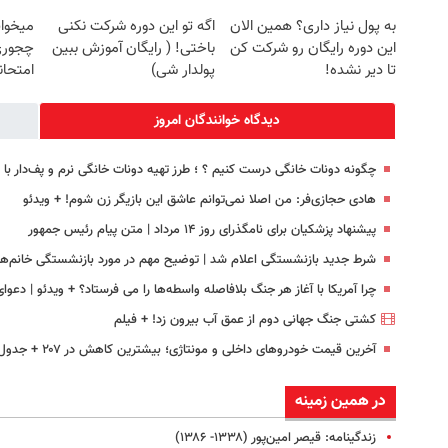
به پول نیاز داری؟ همین الان
اگه تو این دوره شرکت نکنی
میخوای
این دوره رایگان رو شرکت کن
باختی! ( رایگان آموزش ببین
چجوری 
تا دیر نشده!
پولدار شی)
امتحا
دیدگاه خوانندگان امروز
چگونه دونات خانگی درست کنیم ؟ ؛ طرز تهیه دونات خانگی نرم و پف‌دار ب
هادی حجازی‌فر: من اصلا نمی‌توانم عاشق این بازیگر زن شوم! + ویدئو
پیشنهاد پزشکیان برای نامگذرای روز ۱۴ مرداد | متن پیام رئیس جمهور
شرط جدید بازنشستگی اعلام شد | توضیح مهم در مورد بازنشستگی خانم‌ها
چرا آمریکا با آغاز هر جنگ بلافاصله واسطه‌ها را می فرستاد؟ + ویدئو | دعوا
کشتی‌ جنگ جهانی دوم از عمق آب بیرون زد! + فیلم
آخرین قیمت خودروهای داخلی و مونتاژی؛‌ بیشترین کاهش در ۲۰۷ + جدول قیمت
در همین زمینه
زندگینامه: قیصر امین‌پور (۱۳۳۸- ۱۳۸۶)