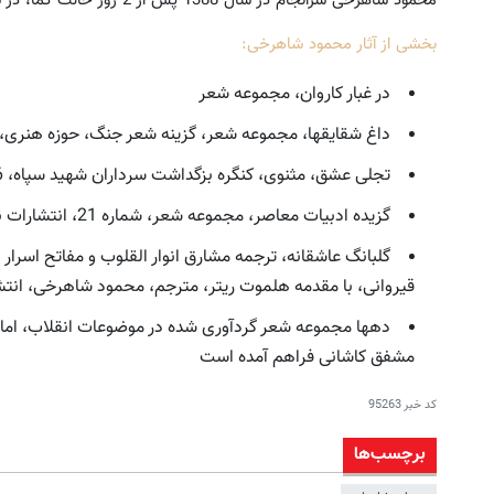
بخشی از آثار محمود شاهرخی:
در غبار کاروان، مجموعه شعر
داغ شقایق‏ها، مجموعه شعر، گزینه شعر جنگ، حوزه هنری، دفت
تجلی عشق، مثنوی، کنگره بزگداشت سرداران شهید سپاه، 1376
گزیده ادبیات معاصر، مجموعه شعر، شماره 21، انتشارات نیستان، 1378
گلبانگ عاشقانه، ترجمه مشارق انوار القلوب و مفاتح اسرار 
قیروانی، با مقدمه هلموت ریتر، مترجم، محمود شاهرخی، انتشارات
ده‏ها مجموعه شعر گردآوری شده در موضوعات انقلاب، اما
مشفق کاشانی فراهم آمده است
کد خبر
95263
برچسب‌ها