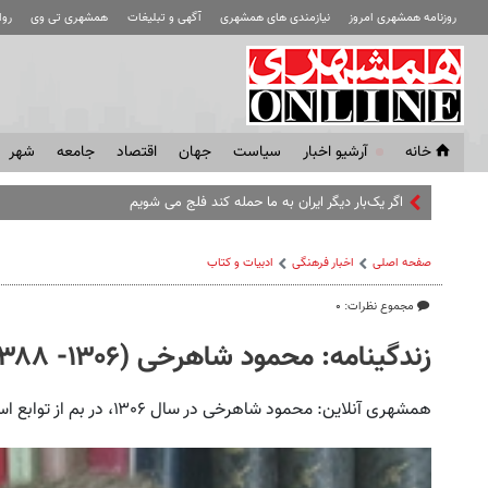
روزنامه همشهری امروز
نیازمندی های همشهری
آگهی و تبلیغات
همشهری تی وی
رو
خانه
آرشیو اخبار
سياست
جهان
اقتصاد
جامعه
شهر
اگر یک‌بار دیگر ایران به ما حمله کند فلج می شویم
صفحه اصلی
اخبار فرهنگی
ادبیات و کتاب
مجموع نظرات: ۰
زندگینامه: محمود شاهرخی (۱۳۰۶- ۱۳۸۸)
همشهری آنلاین: محمود شاهرخی در سال ۱۳۰۶، در بم از توابع استان کرمان به دنیا آمد