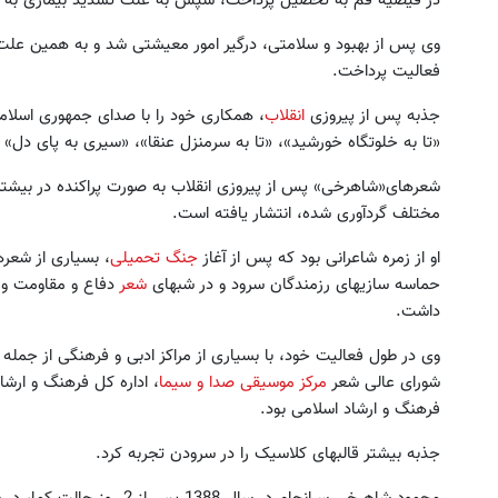
وی پس از بهبود و سلامتی، درگیر امور معیشتی شد و به همین عل
فعالیت پرداخت.
جذبه پس از پیروزی
انقلاب
، همکاری خود را با صدای جمهوری اسلامی آ
«تا به خلوتگاه خورشید»، «تا به سرمنزل عنقا»، «سیری به پای دل» 
شعرهای«شاهرخی» پس از پیروزی انقلاب به صورت پراکنده در بیشتر
مختلف گردآوری شده، انتشار یافته است.
او از زمره شاعرانی بود که پس از آغاز
جنگ تحمیلی
، بسیاری از شعر
حماسه سازی‏های رزمندگان سرود و در شب‏های
شعر
دفاع و مقاومت و
داشت.
وی در طول فعالیت خود، با بسیاری از مراکز ادبی و فرهنگی از جمله
شورای عالی شعر
مرکز موسیقی صدا و سیما
، اداره کل فرهنگ و ارش
فرهنگ و ارشاد اسلامی بود.
جذبه بیشتر قالب‏های کلاسیک را در سرودن تجربه کرد.
محمود شاهرخی سرانجام در سال 1388 پس از 2 روز حالت کما، در سن 82 سالگی در بیمارستان عرفان تهران درگذشت.