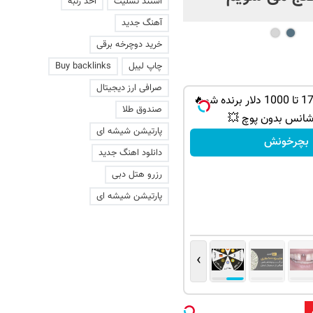
استند تسلیت
اخذ رتبه
آهنگ جدید
خرید دوچرخه برقی
چاپ لیبل
Buy backlinks
صرافی ارز دیجیتال
از PS5 و آیفون17 تا 1000 دلار برنده شو🔥
صندوق طلا
شانس بدون پوچ 💥
پارتیشن شیشه ای
بچرخونش
دانلود اهنگ جدید
رزرو هتل دبی
پارتیشن شیشه ای
›