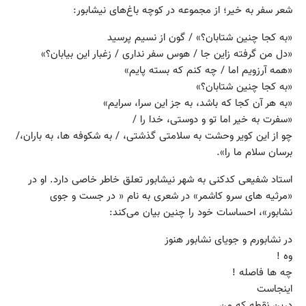
شعر سفر به خیر؛ از مجموعه در کوچه باغ‌های نیشابور:
«به کجا چنین شتابان؟» / گون از نسیم پرسید
«دل من گرفته زاین جا / هوس سفر نداری / زغبار این بیابان؟»
«همه آرزویم اما / چه کنم که بسته پایم»
«به کجا چنین شتابان؟»
«به هر آن کجا که باشد، به جز این سرا، سرایم»
«سفرت به خیر اما تو و دوستی، خدا را /
چو از این کویر وحشت به سلامتی گذشتی، / به شکوفه ها، به باران،/
برسان سلام ما را».
استاد شفیعی کدکنی به شهر نیشابور تعلق خاطر خاصی دارد. او در
«مرثیه های سرو کاشمر» در شعری به نام « در جست و جوی
نشابور»، احساسات خود را چنین بیان می‌کند:
در نشابورم و جویای نشابور هنوز
وه !
چه ها فاصله !
اینجاست
درین نقطه که من