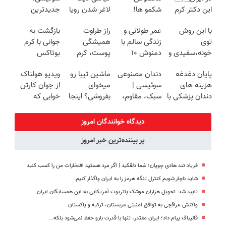
این دکتر کرم
شکمو ها!
لاغر شدن رویا
جدیدترین
ترمیم کننده 23
آسون ترین
نیست
فناوری اروپا،
با این روش
عمر طولانی و
راز طراوت
بازگشت به
روزه ساخت!
روش لاغری
سبک و مقاوم |
توی
زندگی سالم با
همیشگی
جوانی با کرم
معرفی شد
پرداخت قسطی
خونه،سفیدی و
دمنوش ۱۰
پوست، کرم
بوتاکس
زیبایی دندوناتو
گیاه!(۵۵%
جوانساز جلبک
گیاهی45%تخفیف
پایان دغدغه
دندان مصنوعی
ماشین تیبا رو
ویدیو هولناک
برگردون
تخفیف)
با 45%تخفیف
هزینه های
سوئیسی |
میخوای
از جوان کارتن
(40%off)
دندان پزشکی با
سبک، مقاوم،
بفروشی؟ اینجا
خوابی که
پک سفید
طبیعی! ویزیت
بدون آگهی و در
میلیاردر شد.
کننده خانگی
رایگان+پرداخت
چند ساعت
آموزش رایگان
دیدگاه خوانندگان امروز
اقساطی😍
بفروشش
پر بیننده‌ترین خبر امروز
فریاد تند هادی چوپان؛‌ شما دلقکید | اگر مرد هستید افتخارات من را کسب کنید
شاید ناچار شویم کنترل تنگه هرمز را به ایران واگذار کنیم
تایید شد: تحویل هزاران موشک پاتریوت آمریکایی به این همسایگان ایران
واکنش عراقچی به توافق امنیتی عربستان، ترکیه و پاکستان
قالیباف پیام داد؛ ایران مقتدر، تنها با قدرت بازو حفظ نمی‌شود بلکه...