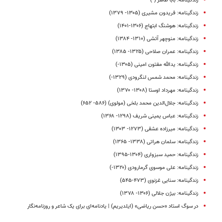
زندگینامه: بابا طاهر (-)
زندگینامه: فریدون مشیری (۱۳۰۵- ۱۳۷۹)
زندگینامه: هوشنگ ابتهاج (۱۳۰۶-۱۴۰۱)
زندگینامه: منوچهر آتشی (۱۳۱۰- ۱۳۸۴)
زندگینامه: عمران صلاحی (۱۳۲۵- ۱۳۸۵)
زندگینامه: یدالله مفتون امینی (۱۳۰۵-)
زندگینامه: محمد شمس ‌لنگرودی (۱۳۲۹-)
زندگینامه: مهرداد اوستا (۱۳۰۸- ۱۳۷۰)
زندگینامه: جلال‌الدین محمد بلخی (مولوی) (۵۸۶- ۶۵۲)
زندگینامه: عباس یمینی شریف (۱۲۹۸- ۱۳۶۸)
زندگینامه: میرزاده عشقی (۱۲۷۳- ۱۳۰۳)
زندگینامه: سلمان هراتی (۱۳۳۸- ۱۳۶۵)
زندگینامه: حمید سبزواری (۱۳۰۴-۱۳۹۵)
زندگینامه: على موسوى گرمارودى (۱۳۲۰-)
زندگینامه: سنایی غزنوی (۴۷۳-۵۴۵)
زندگینامه: بیژن جلالی (۱۳۰۶- ۱۳۷۸)
در سوگ استاد «حسن ریاضی» (ایلدیریم) | یادنامه‌ای برای یک شاعر و روزنامه‌نگار