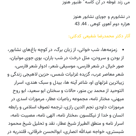
می زند غوطه در آن کاسه ً طنبور هنوز
در نشابورم و جویای نشابور هنوز
هزاره دوم آهوی کوهی ـ 44ـ 43
آثار دکتر محمدرضا شفیعی کدکنی:
زمزمه‌ها، شب خوانی، از زبان برگ، در کوچه باغ‌های نشابور،
از بودن و سرودن، مثل درخت در شب باران، بوی جوی مولیان،
صور خیال در شعر فارسی، موسیقی شعر، ادوار شعر فارسی،
شعر معاصر عرب، گزیده غزلیات شمس، حزین لاهیجی زندگی و
زیباترین غزلهای او، شاعر آینه ها، بیدل و سبک هندی، اسرار
التوحید از محمد بن منور، حالات و سخنان ابو سعید، ابو روح
میهنی، مختار نامه، مجموعه رباعیات عطار، مرموزات اسدی در
مرموزات داودی نجم الدین رازی، ترجمه تصوف اسلامی و رابطه
انسان و خدا از نیکلسون ،مختار نامه، الهی نامه، مصیبت نامه،
اسرار نامه و منطق الطیراز شیخ عطار، نقد و تحلیل شیخ محمود
شبستری، خواجه عبدالله انصاری، ابوالحسن خرقانی، قلندریه در