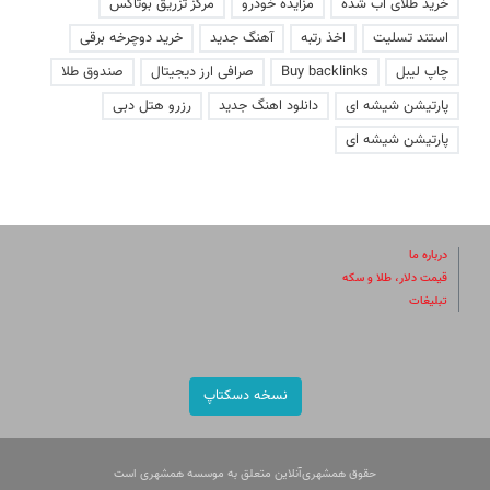
خرید طلای آب شده
مزایده خودرو
مرکز تزریق بوتاکس
استند تسلیت
اخذ رتبه
آهنگ جدید
خرید دوچرخه برقی
چاپ لیبل
Buy backlinks
صرافی ارز دیجیتال
صندوق طلا
پارتیشن شیشه ای
دانلود اهنگ جدید
رزرو هتل دبی
پارتیشن شیشه ای
درباره ما
قیمت دلار، طلا و سکه
تبلیغات
نسخه دسکتاپ
حقوق همشهری‌آنلاین متعلق به موسسه همشهری است