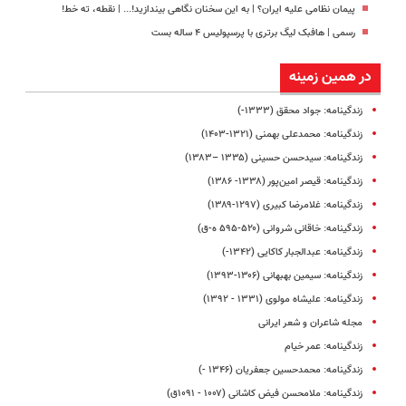
پیمان نظامی علیه ایران؟ | به این سخنان نگاهی بیندازید!‌... | نقطه، ته خط!
رسمی | هافبک لیگ برتری با پرسپولیس ۴ ساله بست
در همین زمینه
زندگینامه: جواد محقق (۱۳۳۳-)
زندگینامه: محمدعلی بهمنی (۱۳۲۱-۱۴۰۳)
زندگینامه: سیدحسن حسینی (۱۳۳۵ –۱۳۸۳)
زندگینامه: قیصر امین‌پور (۱۳۳۸- ۱۳۸۶)
زندگینامه: غلامرضا کبیری (۱۲۹۷-۱۳۸۹)
زندگینامه: خاقانی شروانی (۵۲۰-۵۹۵ ه-ق)
زندگینامه: عبدالجبار کاکایی (۱۳۴۲-)
زندگینامه: سیمین بهبهانی (۱۳۰۶-۱۳۹۳)
زندگینامه: علیشاه مولوی (۱۳۳۱ - ۱۳۹۲)
مجله شاعران و شعر ایرانی
زندگینامه: عمر خیام
زندگینامه: محمدحسین جعفریان (۱۳۴۶ -)
زندگینامه: ملامحسن فیض کاشانی (۱۰۰۷ - ۱۰۹۱ق)