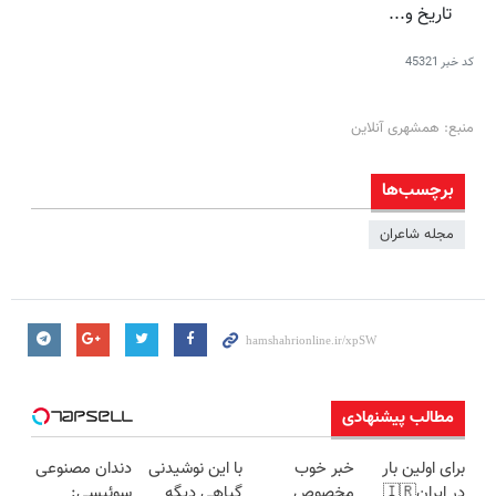
تاریخ و...
کد خبر
45321
منبع: همشهری آنلاین
برچسب‌ها
مجله شاعران
مطالب پیشنهادی
برای اولین بار
خبر خوب
با این نوشیدنی
دندان مصنوعی
در ایران🇮🇷
مخصوص
گیاهی دیگه
سوئیسی: