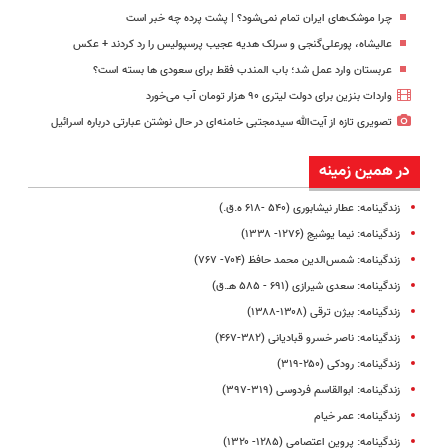
چرا موشک‌های ایران تمام نمی‌شود؟ | پشت پرده چه خبر است
عالیشاه، پورعلی‌گنجی و سرلک هدیه عجیب پرسپولیس را رد کردند + عکس
عربستان وارد عمل شد؛ باب المندب فقط برای سعودی ها بسته است؟
واردات بنزین برای دولت لیتری ۹۰ هزار تومان آب می‌خورد
تصویری تازه از آیت‌الله سیدمجتبی خامنه‌ای در حال نوشتن عبارتی درباره اسرائیل
در همین زمینه
زندگینامه: عطار نیشابوری (۵۴۰ -۶۱۸ ه.ق.)
زندگینامه: نیما یوشیج (۱۲۷۶- ۱۳۳۸)
زندگینامه: شمس‌الدین محمد حافظ (۷۰۴- ۷۶۷)
زندگینامه: سعدی شیرازی (۶۹۱ - ۵۸۵ هـ.ق)
زندگینامه: بیژن ترقی (۱۳۰۸-۱۳۸۸)
زندگینامه: ناصر خسرو قبادیانی (۳۸۲-۴۶۷)
زندگینامه: رودکی (۲۵۰-۳۱۹)
زندگینامه: ابوالقاسم فردوسی (۳۱۹-۳۹۷)
زندگینامه: عمر خیام
زندگینامه: پروین اعتصامی (۱۲۸۵- ۱۳۲۰)