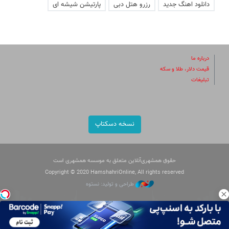
دانلود اهنگ جدید
رزرو هتل دبی
پارتیشن شیشه ای
درباره ما
قیمت دلار، طلا و سکه
تبلیغات
نسخه دسکتاپ
حقوق همشهری‌آنلاین متعلق به موسسه همشهری است
Copyright © 2020 HamshahriOnline, All rights reserved
طراحی و تولید: نستوه