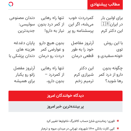
مطالب پیشنهادی
برای اولین بار
کمردردت خوب
تنها راه رهایی
دندان مصنوعی
در ایران🇮🇷
می‌شه، اگر این
از کمر درد بدون
سوئیسی:
این دکتر کرم
پرسشنامه رو پر
نیاز به دارو!
جدیدترین
ترمیم کننده 23
کنی!!
(◂پرسش‌نامه)
فناوری اروپا،
با این روش
آرتروز مفاصل
بدون هیچ دارو
پایان دغدغه
روزه ساخت!
سبک و مقاوم |
توی
خود را به طور
و عوارضی کمر
هزینه های
پرداخت قسطی
خونه،سفیدی و
قطعی درمان
دردت رو درمان
دندان پزشکی با
زیبایی دندوناتو
کنید!
کن!
پک سفید
چگونه بدون
این دکتر
تنها راه رهایی
آرتروز مفصل
برگردون
◗پرسش‌نامه◖
(پرسش‌نامه)
کننده خانگی
دارو از درد کمر
شیرازی کرم
از کمردرد –
زانو رو یکبار
(40%off)
رها شوید؟
ترمیم زخم
بدون دارو،
برای همیشه
(◂پرسش‌نامه
ایرانی را
بدون جراحی!
درمان کن!
رو پرکن)
ساخت!!!
«فرم پر کن»
◗پرسش‌نامه◖
دیدگاه خوانندگان امروز
پر بیننده‌ترین خبر امروز
فوری؛ زمانبندی‌ شارژ حساب کالابرگ خانوارها تغییر کرد
کپی کارت بانکی ۱۲۰۰ شهروند تهرانی در میدان میوه و تره‌بار