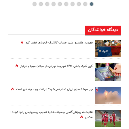
دیدگاه خوانندگان
فوری؛ زمانبندی‌ شارژ حساب کالابرگ خانوارها تغییر کرد
کپی کارت بانکی ۱۲۰۰ شهروند تهرانی در میدان میوه و تره‌بار
چرا موشک‌های ایران تمام نمی‌شود؟ | پشت پرده چه خبر است
عالیشاه، پورعلی‌گنجی و سرلک هدیه عجیب پرسپولیس را رد کردند +
عکس