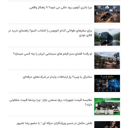
چرا باتری آیفون زود خالی می شود؟ ۹ راهکار واقعی
برای سفرهای طولانی کدام اتوبوس را انتخاب کنیم؟ راهنمای خرید در
فلای تودی
لو رفت! فضای سبز فیلم های سینمایی ایران را چه کسی میسازد؟
سانترال یا ویپ؟ راز ارتباطات پایدار در شرکت‌های حرفه‌ای
مقایسه قیمت تجهیزات برق صنعتی بازار؛ چرا برندها قیمت متفاوتی
دارند؟
نقش مکمل در مسیر ورزشکاران حرفه ای ؛ با حضور رضا علیپور