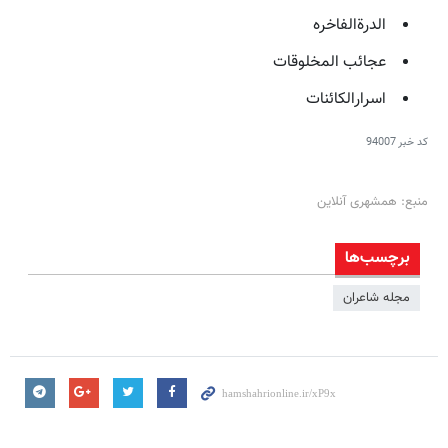
الدرةالفاخره
عجائب المخلوقات
اسرارالکائنات
کد خبر
94007
منبع: همشهری آنلاین
برچسب‌ها
مجله شاعران