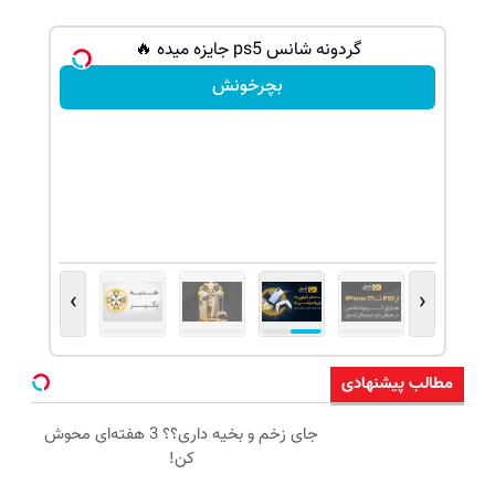
شانس بدون پوچ، از آیفون17تا PS5 و طلای
گردونه شانس ps5 جایزه میده 🔥
بچرخونش
›
‹
مطالب پیشنهادی
جای زخم و بخیه داری؟؟ 3 هفته‌ای محوش
کن!