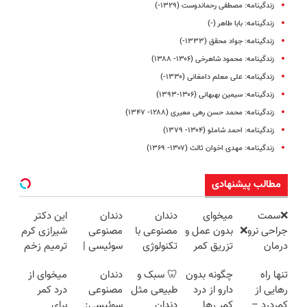
زندگینامه: مصطفی رحماندوست (۱۳۲۹-)
زندگینامه: بابا طاهر (-)
زندگینامه: جواد محقق (۱۳۳۳-)
زندگینامه: محمود شاهرخی (۱۳۰۶- ۱۳۸۸)
زندگینامه: علی معلم دامغانی (۱۳۳۰-)
زندگینامه: سیمین بهبهانی (۱۳۰۶-۱۳۹۳)
زندگینامه: محمد حسن رهی معیری (۱۲۸۸- ۱۳۴۷)
زندگینامه: احمد شاملو (۱۳۰۴- ۱۳۷۹)
زندگینامه: مهدی اخوان ثالث (۱۳۰۷- ۱۳۶۹)
مطالب پیشنهادی
❌سمت
میخوای
دندان
دندان
این دکتر
جراحی نرو❌
بدون عمل و
مصنوعی با
مصنوعی
شیرازی کرم
درمان
تزریق کمر
تکنولوژی
سوئیسی |
ترمیم زخم
کمردرد
دردت خوب
دیجیتال
سبک،
ایرانی را
تنها راه
چگونه بدون
🦷 سبک و
دندان
میخوای از
بدون قرص
شه؟
سوئیسی
مقاوم،
ساخت!!!
رهایی از
دارو از درد
طبیعی مثل
مصنوعی
درد کمر
و دارو
◂پرسش‌نامه
🇨🇭
طبیعی!
کمردرد –
کمر رها
دندان
سوئیسی:
برای
رو پرکن
ویزیت