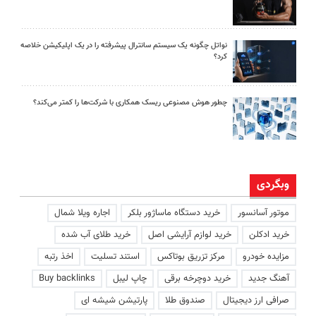
نواتل چگونه یک سیستم سانترال پیشرفته را در یک اپلیکیشن خلاصه
کرد؟
چطور هوش مصنوعی ریسک همکاری با شرکت‌ها را کمتر می‌کند؟
وبگردی
موتور آسانسور
خرید دستگاه ماساژور بلکر
اجاره ویلا شمال
خرید ادکلن
خرید لوازم آرایشی اصل
خرید طلای آب شده
مزایده خودرو
مرکز تزریق بوتاکس
استند تسلیت
اخذ رتبه
آهنگ جدید
خرید دوچرخه برقی
چاپ لیبل
Buy backlinks
صرافی ارز دیجیتال
صندوق طلا
پارتیشن شیشه ای