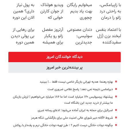
با زاپیامکس،
میخوایم رایگان
ویدیو هولناک
به پول نیاز
روزه ساخت!
برگردون
کننده خانگی
پولدار شی)
به راحتی درد
بهت یاد بدیم
از جوان کارتن
داری؟ همین
(40%off)
زانو را درمان
چجوری
خوابی که
الان این دوره
کنید!
پولدارشی! باور
میلیاردر شد.
رایگان رو
با اعتماد بنفس
دندان مصنوعی
آرتروز مفصل
برای رهایی از
نداری امتحانش
آموزش رایگان
شرکت کن تا
لبخند بزن (ژل
سوئیسی:
زانو رو یکبار
بی پولی دیدن
مجانیه
دیر نشده!
سفیدکننده
جدیدترین
برای همیشه
همین دوره
دندان40%تخفیف)
فناوری اروپا،
درمان کن!
رایگان کافیه!
سبک و مقاوم |
◗پرسش‌نامه◖
(شمارتو وارد
دیدگاه خوانندگان امروز
پرداخت قسطی
کن)
پر بیننده‌ترین خبر امروز
بهاره رهنما: هدیه تهرانی بازیگر خاصی نیست فقط ...|‌ ببینید
دیپلماسی نتیجه‌ نمی دهد؛ پاسخ نظامی ضروری است
پیشنهاد پرسپولیس ۱۲۰ میلیارد است اما ما ۱۸۶ میلیارد می‌خواهیم | ارزش بازیکن
ما بیشتر از خرید جدید این باشگاه است
اسرائیل برای حمله به ایران آماده می‌شود؛ ادعای رسانه عبری
شروط ۶گانه دبیر شورای عالی امنیت ملی برای بازگشایی تنگه هرمز
چگونه دونات خانگی درست کنیم ؟ ؛ طرز تهیه دونات خانگی نرم و پف‌دار با روکش