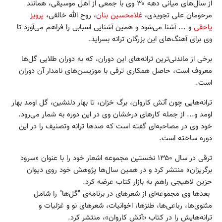
از سال‌های میانی دهه ۳۰ وی با جمعی از اهل موسیقی، همانند
مرحومان علی تجویدی،
غلامحسین بنان
، روح الله خالقی،
پرویز
یاحقی
و ... آشنا می‌شود و همین آشنایی اسبابی را فراهم می‌آورد تا
وی برای آهنگ‌های این بزرگان ترانه بسراید.
برخی از ماندنی‌ترین ترانه‌های این دوران، که به دوران طلایی گل‌ها
معروف است، حاصل همکاری ترقی با موزیسن‌های نامدار آن دوران
است.
ترانه‌هایی چون آتش کاروان، برگ خزان، تا بهار دلنشین، گل اومد بهار
اومد و... از جمله کارهای درخشان وی در این دوره به شمار می‌رود.
خود وی در مصاحبه‌ای گفته است که صدها ترانه وتصنیف را در این
دوره ساخته است.
ترقی در سال ۱۳۵۰ نخستین مجموعه اشعار خود را با عنوان «سرود
برگریزان» منتشر کرد و در همین سال‌ها پژوهش خود روی دیوان
حزین لاهیجی راهم به بازار کتاب عرضه کرد.
بعدها وی مجموعه‌ای از شعرهای در برنامه‌ی "گل‌ها" را شامل
مثنوی‌ها، رباعی‌ها، طنزها، اخوانیات، شعرهای نو و غزلیات و
ترانه‌هایش را در کتاب «آتش کاروان»، منتشر کرد.