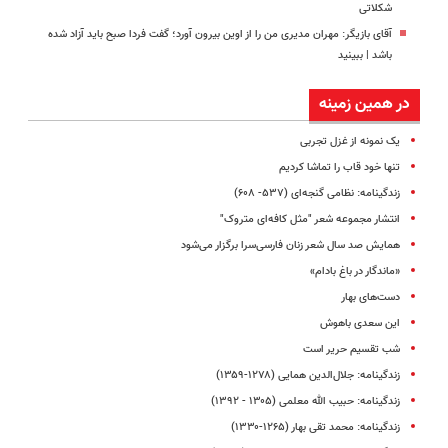
شکلاتی
آقای بازیگر: مهران مدیری من را از اوین بیرون آورد؛ گفت فردا صبح باید آزاد شده
باشد | ببینید
در همین زمینه
یک نمونه از غزل تجربی
تنها خود قاب را تماشا کردیم
زندگینامه: نظامی گنجه‌ای (۵۳۷- ۶۰۸)
انتشار مجموعه شعر "مثل‌ کافه‌ای متروک"
همایش صد سال شعر زنان فارسی‌سرا برگزار می‌شود
«ماندگار در باغ بادام»
دست‌های بهار
این سعدی‌ باهوش
شب تقسیم حریر است
زندگینامه: جلال‌الدین همایی (۱۲۷۸-۱۳۵۹)
زندگینامه: حبیب الله معلمی (۱۳۰۵ - ۱۳۹۲)
زندگینامه: محمد تقی بهار (۱۲۶۵-۱۳۳۰)