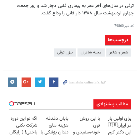
ترقی در سال‌های آخر عمر به بیماری قلبی دچار شد و روز جمعه،
چهارم اردیبهشت سال ۱۳۸۸ دار فانی را وداع گفت.
کد خبر
79860
برچسب‌ها
شعر و شاعر
مجله شاعران
بیژن ترقی
مطالب پیشنهادی
برای اولین بار
با این روش
پایان دغدغه
اگه تو این دوره
در ایران🇮🇷
توی
هزینه های
شرکت نکنی
این دکتر کرم
خونه،سفیدی و
دندان پزشکی با
باختی! ( رایگان
ترمیم کننده 23
زیبایی دندوناتو
پک سفید
آموزش ببین