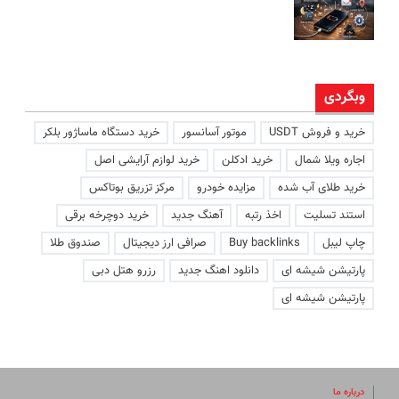
وبگردی
خرید و فروش USDT
موتور آسانسور
خرید دستگاه ماساژور بلکر
اجاره ویلا شمال
خرید ادکلن
خرید لوازم آرایشی اصل
خرید طلای آب شده
مزایده خودرو
مرکز تزریق بوتاکس
استند تسلیت
اخذ رتبه
آهنگ جدید
خرید دوچرخه برقی
چاپ لیبل
Buy backlinks
صرافی ارز دیجیتال
صندوق طلا
پارتیشن شیشه ای
دانلود اهنگ جدید
رزرو هتل دبی
پارتیشن شیشه ای
درباره ما