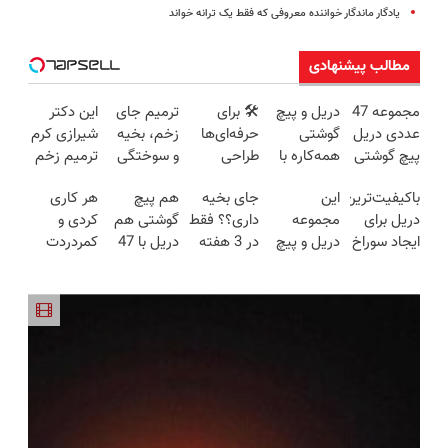
یادگار ماندگار خواننده‌ معروفی که فقط یک ترانه خواند
مطالب پیشنهادی
مجموعه 47
دریل و پیچ
🛠️ برای
ترمیم جای
این دکتر
عددی دریل
گوشتی
حرفه‌ای‌ها
زخم، بخیه
شیرازی کرم
پیچ گوشتی
همه‌کاره با
طراحی
و سوختگی
ترمیم زخم
شارژی
گیربکس
شده، برای
فقط در 3
ایرانی را
باکیفیت‌ترین
این
جای بخیه
هم پیچ
هر کاری
(تخفیف به
هوشمند ⚙️
همه قابل
هفته!!😍
ساخت!!!
دریل برای
مجموعه
داری؟؟ فقط
گوشتی هم
کردی و
مدت
(نصف
استفاده‌ست!
ایجاد سوراخ
دریل و پیچ
در 3 هفته
دریل با 47
کمردردت
محدود)
قیمت بازار
😱
گوشتی رو با
ترمیمش
تیکه
درمان نشد؟
🔥)
گارانتی و
کن!😍
کاربردی! تا
پر کردن
نصف قیمت
تخفیف داره
پرسشنامه و
بخر!😉
بخرش!🔥
دریافت راه
حل