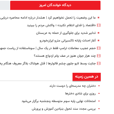
دیدگاه خوانندگان امروز
ما این وضعیت را تحمل نخواهیم کرد | هشدار درباره ادامه محاصره دریایی ا
«اقتصاد را فدای انتقام نکنید» ؛ واکنش مردم را ببینید
تدابیر شدید برای جلوگیری از حمله به عربستان
آغاز احداث پایانه تاکسیرانی مترو ایران‌خودرو
حجم عجیب معاملات ترامپ فقط در یک سال | سوءاستفاده از ریاست جمهو
چند هزار جوان هنوز در صف وام ازدواج هستند؟
جنایت وسط لایو جلوی چشم فالوئرها | قتل هولناک بلاگر معروف هنگام پ
در همین زمینه
دختران چه مدرسه‌ای را دوست دارند
روزی برای شادی دخترها
امتحانات نهایی پایه سوم متوسطه پنجشنبه برگزار می‌شود
بررسی مجدد سند تحول بنیادین آموزش و پرورش