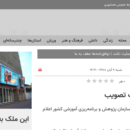
ابط عمومی همشهری
محله
زندگی
دانش
فرهنگ و هنر
ورزش
استان‌ها
چندرسانه‌ای
مایت نکنند | توافق‌نامه‌ها عطف به ماسبق نمی‌شو
شنبه ۹ آبان ۱۳۸۸ - ۱۴:۲۱
۰ نفر
ت تصویب
زمان پژوهش و برنامه‌ریزی آموزشی کشور اعلام
ماجرای بوتاکس‌های تقلبی
این ملک ب
زعفرانیه + فیلم