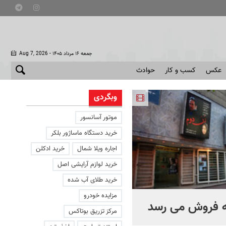
- جمعه ۱۶ مرداد ۱۴۰۵
Aug 7, 2026
عکس
کسب و کار
حوادث
وبگردی
موتور آسانسور
خرید دستگاه ماساژور بلکر
اجاره ویلا شمال
خرید ادکلن
خرید لوازم آرایشی اصل
خرید طلای آب شده
مزایده خودرو
ه فروش می رسد
چرا آمریکا از ایران شکست
مرکز تزریق بوتاکس
خورد؟ +ببینید | کتابی که