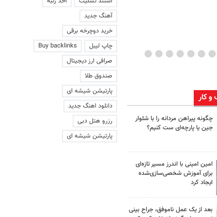
استند تسلیت
اخذ رتبه
ژاپن را غافلگیر کرد
آهنگ جدید
خرید دوچرخه برقی
چاپ لیبل
Buy backlinks
صرافی ارز دیجیتال
صندوق طلا
پارتیشن شیشه ای
 و کار
دانلود اهنگ جدید
چگونه پیراهن مردانه را با شلوار
رزرو هتل دبی
جین یا پارچه‌ای ست کنیم؟
پارتیشن شیشه ای
امین امینی با اندرز مسیر تازه‌ای
برای آموزش شخصی‌سازی‌شده
ایجاد کرد
بعد از یک عمل ناموفق، جراح بینی