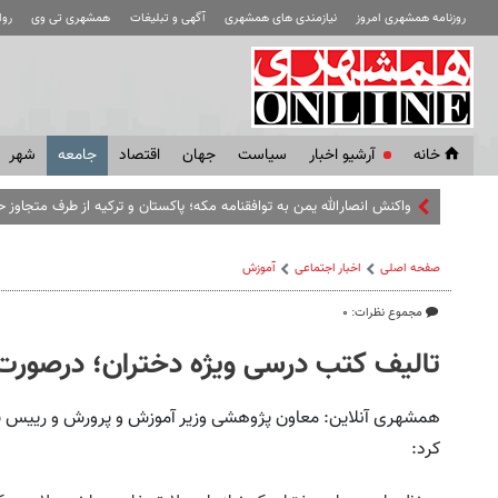
روزنامه همشهری امروز
نیازمندی های همشهری
آگهی و تبلیغات
همشهری تی وی
رو
خانه
آرشیو اخبار
سياست
جهان
اقتصاد
جامعه
شهر
واکنش انصارالله یمن به توافقنامه مکه؛ پاکستان و ترکیه از طرف متجاوز ح
صفحه اصلی
اخبار اجتماعی
آموزش
مجموع نظرات: ۰
تالیف کتب درسی ویژه دختران؛ درصور
همشهری آنلاین: معاون پژوهشی وزیر آموزش و پرورش و رییس سا
کرد: