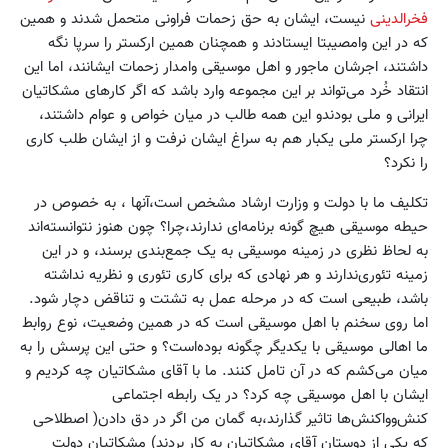
فخرالدینی
نیست، ایشان به حق زحمات فراونی متحمل شدند و همین
که در این وامصیبتا ایستادند و همچنان همین ارکستر را سرپا نگه
داشتند، ‌اجرشان ماجور و اهل موسیقی وامدار زحمات ایشانند، اما این
انتقاد خُرد می‌تواند بر این مجموعه وارد باشد که اگر کارهای مشکاتیان
ایرانی و ملی بودندو این همه طالب در میان خواص و عوام داشتند،
چرا ارکستر ملی یکبار هم به سراغ ایشان نرفت و از ایشان طلب کاری
را نکرد؟
تکلیف ما با دولت و وزارت ارشاد مشخص است،‌آنها ، به خصوص در
حیطه موسیقی هیچ گونه برنامه‌ای ندارند،چرا؟ چون هنوز نتوانسته‌اند
به لحاظ نظری در زمینه موسیقی به یک جمع‌بندی برسند، و در این
زمینه تئوری‌ندارند و هر نهادی که برای کاری تئوری و نظریه نداشته
باشد، طبیعی است که در مرحله عمل به تشتت و تناقض دچار شود.
اما روی سخنم با اهل موسیقی است که در همین وضعیت، نوع روابط
ما اهالی موسیقی با یکدیگر چگونه بوده‌است؟ و حتی این پرسش را به
میان می‌کشم که در آن تامل کنند. ما با آقای مشکاتیان چه کردیم و
ایشان با اهل موسیقی چه کرد؟ در یک رابطه اجتماعی
کنش‌وواکنش‌ها تاثیر گذارند،‌به گمان من اگر در دق دادن( اصطلاحی
که یکی از دوستان آقای مشکاتیان به کار بردند) مشکاتیان دولت