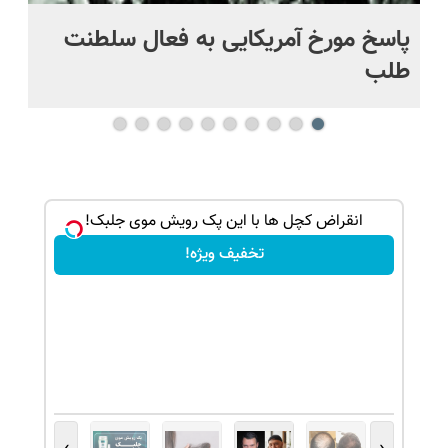
پاسخ مورخ آمریکایی به فعال سلطنت
با
طلب
ک جهت
انقراض کچل ها با این پک رویش موی جلبک!
تخفیف ویژه!