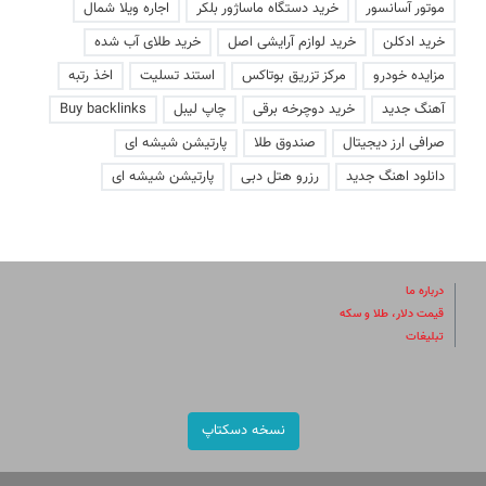
موتور آسانسور
خرید دستگاه ماساژور بلکر
اجاره ویلا شمال
خرید ادکلن
خرید لوازم آرایشی اصل
خرید طلای آب شده
مزایده خودرو
مرکز تزریق بوتاکس
استند تسلیت
اخذ رتبه
آهنگ جدید
خرید دوچرخه برقی
چاپ لیبل
Buy backlinks
صرافی ارز دیجیتال
صندوق طلا
پارتیشن شیشه ای
دانلود اهنگ جدید
رزرو هتل دبی
پارتیشن شیشه ای
درباره ما
قیمت دلار، طلا و سکه
تبلیغات
نسخه دسکتاپ