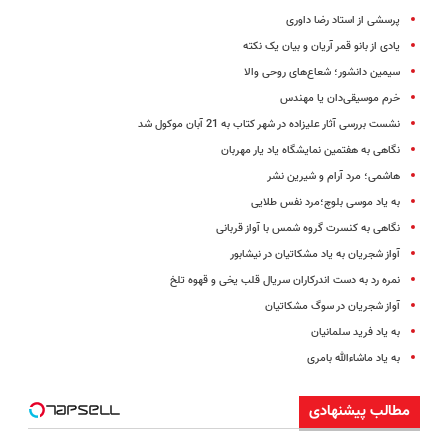
پرسشی از استاد رضا داوری
یادی از بانو قمر آریان و بیان یک نکته
سیمین دانشور؛ شعاع‌های روحی والا
خرم موسیقی‌دان یا مهندس
نشست بررسی‌ آثار علیزاده در شهر کتاب به 21 آبان موکول شد
نگاهی به هفتمین نمایشگاه یاد یار مهربان
هاشمی؛ مرد آرام و شیرین نشر
به یاد موسی بلوچ؛مرد نفس طلایی
نگاهی به کنسرت گروه شمس با آواز قربانی
آواز شجریان به یاد مشکاتیان در نیشابور
نمره رد به دست اندرکاران سریال قلب یخی و قهوه تلخ
آواز شجریان در سوگ مشکاتیان
به یاد فرید سلمانیان
به یاد ماشاء‌الله بامری
مطالب پیشنهادی