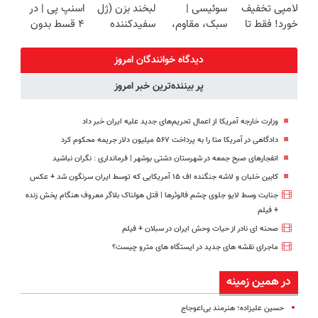
لامپی تخفیف
سوئیسی |
لبخند بزن (ژل
اسنپ پی | در
پرداخت قسطی
خورد! فقط تا
سبک، مقاوم،
سفیدکننده
۴ قسط بدون
آخر امروز 🔥
طبیعی! ویزیت
دندان40%تخفیف)
سود و کارمزد!
رایگان+پرداخت
دیدگاه خوانندگان امروز
اقساطی😍
پر بیننده‌ترین خبر امروز
وزارت خارجه آمریکا از اعمال تحریم‌های جدید علیه ایران خبر داد
دادگاهی در آمریکا متا را به پرداخت ۵۶۷ میلیون دلار جریمه محکوم کرد
انفجارهای صبح جمعه در شهرستان دشتی بوشهر | فرمانداری : نگران نباشید
کابین خلبان و لاشه جنگنده اف ۱۵ آمریکایی که توسط ایران سرنگون شد + عکس
جنایت وسط لایو جلوی چشم فالوئرها | قتل هولناک بلاگر معروف هنگام پخش زنده
+ فیلم
صحنه ای نادر از حیات وحش ایران در سبلان + فیلم
ماجرای نقشه های جدید در ایستگاه های مترو چیست؟
در همین زمینه
حسین علیزاده؛ ‌هنرمند بی‌اعوجاج