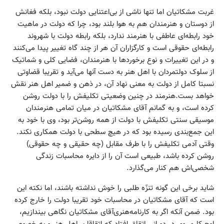
غربت مشکاتیان اما تنها ناشی از بی‌اعتنایی دولت نبود، بلکه فغانش
از دوستان و هنرمندان هم به هوا بلند بود، چرا که دولت در ماهیت
خود رابطه‌ای عاطفی با هنرمند ندارد، بلکه رابطه دولت با شهروند
رابطه‌ای حقوقی است و کارگزاران آن هر از چند گاه تغییر پیدا می‌کنند
و در این تغییرات و نوع برخورد‌ها با هنرمندان، فضایی کلی و شماتیک
از سلوک دولتمردان با اهل هنر به دست آنها می‌آید و تقریبا قضاوتی
نسبتا کامل از دولت به معنی نهاد آن، در ذهن و ضمیر اهل هنر نقش
خواهد بست.هنرمند در چنین وضعیتی تکلیفش را با دولت روشن
کرده است، و به گمانم آقای مشکاتیان در میان تمامی هنرمندان
موسیقی سنتی تکلیفش با دولت از همه روشن‌تر بود، وی با خود به
این جمع‌بندی رسیده بود که در هیچ سطحی با دولت همکاری نکند.
وقتی آدمی تکلیفش را با طرف مقابل (چه حقیقی و چه حقوقی)
روشن کرده باشد، طبیعی است آن را از دایره محاسبات زندگی
شخصی‌اش هم کنار می‌گذارد.
شاید برخی این گونه تنزّه طلبی را خوش نداشته باشند، اما نکته‌‌ این
است که آقای مشکاتیان در محاسبات خود تقریبا دولت را خارج کرده
بود. ضمن آنکه اگر به کارنامه‌هنری‌آقای مشکاتیان نگاهی بیندازیم،