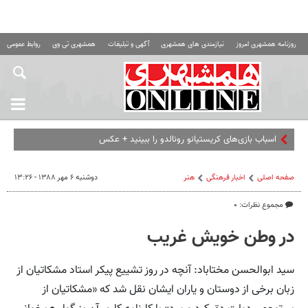
روزنامه همشهری امروز
نیازمندی های همشهری
آگهی و تبلیغات
همشهری تی وی
روابط عمومی ه
اسباب‌ بازی‌های کریستیانو رونالدو را ببینید + عکس
صفحه اصلی
اخبار فرهنگی
هنر
دوشنبه ۶ مهر ۱۳۸۸ - ۱۳:۲۶
مجموع نظرات: ۰
در وطن خویش غریب
سید ابوالحسن مختاباد: آنچه در روز تشییع پیکر استاد مشکاتیان از
زبان برخی از دوستان و یاران ایشان نقل شد که «مشکاتیان از