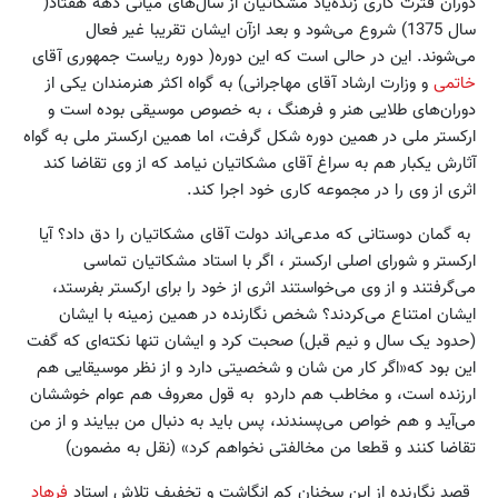
دوران فترت کاری زنده‌یاد مشکاتیان از سال‌های میانی دهه هفتاد(
سال 1375) شروع می‌شود و بعد از‌آن ایشان تقریبا غیر فعال
می‌شوند. این در حالی است که این دوره( دوره ریاست جمهوری آقای
خاتمی
و وزارت ارشاد آقای مهاجرانی) به گواه اکثر هنرمندان یکی از
دوران‌های طلایی هنر و فرهنگ ، به خصوص موسیقی بوده است و
ارکستر ملی در همین دوره شکل گرفت، اما همین ارکستر ملی به گواه
آثارش یکبار هم به سراغ آقای مشکاتیان نیامد که از وی تقاضا کند
اثری از وی را در مجموعه کاری خود اجرا کند.
به گمان دوستانی که مدعی‌اند دولت آقای مشکاتیان را دق داد؟ آیا
ارکستر و شورای اصلی ارکستر ، اگر با استاد مشکاتیان تماسی
می‌گرفتند و از وی می‌خواستند اثری از خود را برای ارکستر بفرستد،
ایشان امتناع می‌کردند؟ شخص نگارنده در همین زمینه با ایشان
(حدود یک سال و نیم قبل) صحبت کرد و ایشان تنها نکته‌ای که گفت
این بود که«اگر کار من شان و شخصیتی دارد و از نظر موسیقایی هم
ارزنده است، و مخاطب هم داردو به قول معروف هم عوام خوششان
می‌آید و هم خواص می‌پسندند، پس باید به دنبال من بیایند و از من
تقاضا کنند و قطعا من مخالفتی نخواهم کرد» (نقل به مضمون)
قصد نگارنده از این سخنان کم انگاشت و تخفیف تلاش استاد
فرهاد