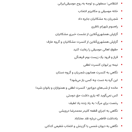
انتظامی؛ سمفونی و توجه به روح موسیقی‌ایرانی
خانه موسیقی و مکانیزم انتخاب
شجریان به مشکاتیان جایزه داد
راه‌سوم شهرام ناظری
گزارش همشهری‌آنلاین از نشست خبری مشکاتیان
گزارش همشهری‌آنلاین از کنسرت مشکاتیان و گروه عارف
حقوق اهالی موسیقی را رعایت کنید
فراز و فرود یک زیست بوم فرهنگی
نیمه پر لیوان کنسرت لطفی
نگاهی به کنسرت همایون شجریان و گروه دستان
این گره به دست چه کسی باز می‌شود؟
مانده از شب‌های دورادور؛ کنسرت لطفی و همنوازان و بانوان شیدا
کس نمی‌گوید که یاری داشت حق دوستی
رخصت برای مرگ؛ به یاد زنده‌‌ یاد لطیف
نگاهی به اجرای قطعه کلیدر محمدرضا درویشی
یادداشت فاطمی درباره نقد مختاباد
نگاهی به دیوان شمس با گزینش و انتخاب شفیعی کدکنی