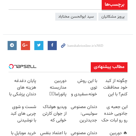
برچسب‌ها
پرویز مشکاتیان
سید ابوالحسن مختاباد
مطالب پیشنهادی
چگونه از کبد
با این روش
دوربین
پایان دغدغه
خود محافظت
توی
مداربسته
هزینه های
کنم؟ با این
خونه،سفیدی و
پانوراما👈🏻
دندان پزشکی با
دمنوش سم
زیبایی دندوناتو
قابلیت چرخش
پک سفید
این جعبه ی
دندان مصنوعی
ویدیو هولناک
شست و شوی
زدای گیاهی
برگردون
360°و سازگار با
کننده خانگی
جادویی خنده
سوئیسی:
از جوان کارتن
چربی های کبد
(40%off)
اندروید و ios
رو رو لبات حک
جدیدترین
خوابی که
با نوشیدنی
میکنه
فناوری اروپا،
میلیاردر شد.
گیاهی(55%تخفیف)
🔥 دوربین
دندان مصنوعی
با اعتماد بنفس
خرید موبایل با
خرید40%تخفیف
سبک و مقاوم |
آموزش رایگان