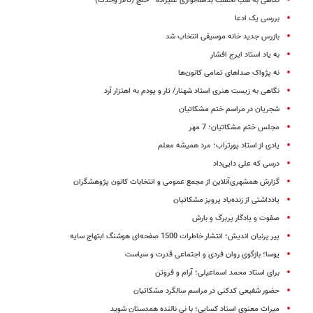
نگاهی به شب نخست بداهه‌نوازی علیزاده - خلج (تالار وحدت)
بررسی یک ادعا
بازرس جدید خانه موسیقی انتخاب شد
به یاد استاد ایرج افشار
نه پژواک صداهای تمامی کانون‌ها
نگاهی به زیست هنری استاد شهنار/ تار و پودم به اهتزار آرد
شجریان در مراسم ختم مشکاتیان
مجلس ختم مشکاتیان؛ 7 مهر
یادی از استاد پورتراب؛ مرد همیشه معلم
درسی که علی ‌دایی‌داد
گزارش همشهری‌آنلاین از مجمع عمومی و انتخابات کانون پژوهشگران
یادداشتی از زنده‌یاد پرویز مشکاتیان
صفوت و یادگار پربرگ و بارش
پیر پرنیان اندیش؛ انتشار خاطرات 1500 صفحه‌ای هوشنگ ابتهاج سایه
یوسا؛ بازگوی روان فردی و اجتماعی قدرت و سیاست
برای استاد محمد اسماعیلی؛ آرام و فروتن
حضور شفیعی کدکنی در مراسم سالگرد مشکاتیان
میراث معنوی استاد کسایی؛ با نی نالنده همدستان شوید