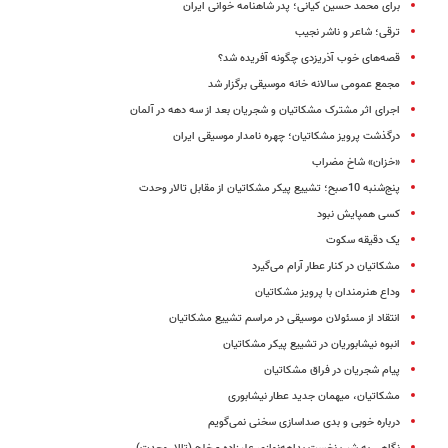
برای محمد حسین کیانی؛ پدر شاهنامه خوانی ایران
ترقی؛ شاعر و ناشر نجیب
قصه‌های خوب آذریزدی چگونه آفریده شد؟
مجمع عمومی سالانه خانه موسیقی برگزار شد
اجرای اثر مشترک مشکاتیان و شجریان بعد از سه دهه در آلمان
درگذشت پرویز مشکاتیان؛ چهره نامدار موسیقی ایران
«خزان» شاخ مضراب
پنج‌شنبه 10صبح؛ تشییع پیکر مشکاتیان از مقابل تالار وحدت
کسی همپایش نبود
یک دقیقه سکوت
مشکاتیان در کنار عطار آرام می‌گیرد
وداع هنرمندان با پرویز مشکاتیان
انتقاد از مسئولان موسیقی در مراسم تشییع مشکاتیان
انبوه نیشابوریان در تشییع پیکر مشکاتیان
پیام شجریان در فراق مشکاتیان
مشکاتیان، میهمان جدید عطار نیشابوری
درباره خوبی و بدی صداسازی سخنی نمی‌گویم