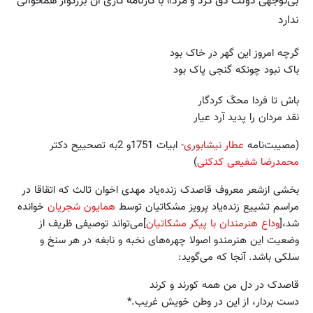
بی‌توجهی دولت دق کرد و مرد» با کارنامه کاری آن بزرگوار همخوانی
ندارد
گرچه امروز این گهر در خاک بود
باک نبود چونکه گنجی پاک بود
باش تا فردا محکّ کردگار
نقد مردان را پدید آرد عیار
(مصیبت‌نامه
عطار نیشابوری
- ابیات 1751و 2به تصحییح دکتر
محمدرضا شفیعی کدکنی
)
بخشی ازشعر معروف قاصدک زنده‌یاد مهدی اخوان ثالث که اتقاقا در
مراسم تشییع زنده‌یاد پرویز مشکاتیان توسط
همایون شجریان
خوانده
شد،[
وداع هنرمندان با پیکر مشکاتیان
]می‌تواند توصیفی ظریف از
وضعیت این هنرمندو اصولا چهره‌های نخبه و نابغه در هر سنخ و
سلکی باشد. آنجا که می‌گوید:
قاصدک در دل من همه کورند و کرند
دست بردار، از این در وطن خویش غریب.*