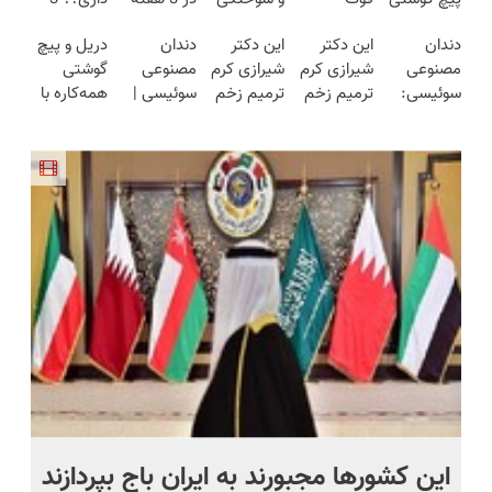
شارژی
ایستکول
فقط در 3
ترمیمش
هفته‌ای
دندان
این دکتر
این دکتر
دندان
دریل و پیچ
(تخفیف به
(جدید)
هفته!!😍
کن!😍
محوش کن!
مصنوعی
شیرازی کرم
شیرازی کرم
مصنوعی
گوشتی
مدت
سوئیسی:
ترمیم زخم
ترمیم زخم
سوئیسی |
همه‌کاره با
محدود)
جدیدترین
ایرانی را
ایرانی را
سبک،
گیربکس
فناوری
ساخت!!!
ساخت!!!
مقاوم،
هوشمند ⚙️
اروپا، سبک
طبیعی!
(نصف
و مقاوم |
ویزیت
قیمت بازار
پرداخت
رایگان+پرداخت
🔥)
قسطی
اقساطی😍
ر
این کشورها مجبورند به ایران باج بپردازند
نا