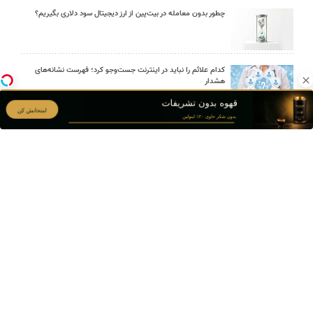
چطور بدون معامله در بیت‌پین از ارز دیجیتال سود دلاری بگیریم؟
کدام علائم را نباید در اینترنت جست‌وجو کرد؛ فهرست نشانه‌های
هشدار
اوریکس گیم؛ مرجع خرید یوسی پابجی موبایل
چگونه پیراهن مردانه را با شلوار جین یا پارچه‌ای ست کنیم؟
امین امینی با اندرز مسیر تازه‌ای برای آموزش شخصی‌سازی‌شده ایجاد
کرد
بعد از یک عمل ناموفق، جراح بینی ترمیمی را چگونه انتخاب کنیم؟