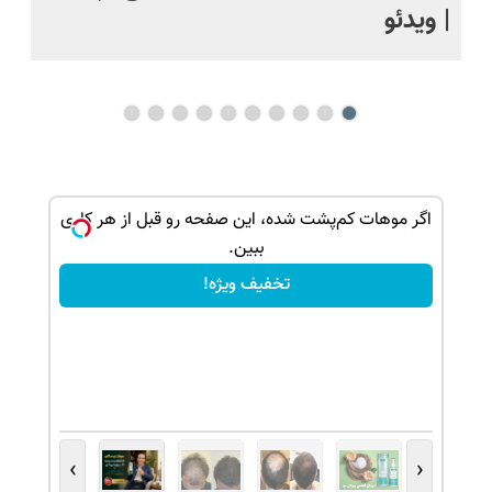
| ویدئو
یک
نا
 هدیه دهید
اگر موهات کم‌پشت شده، این صفحه رو قبل از هر کاری
ببین.
تخفیف ویژه!
›
‹