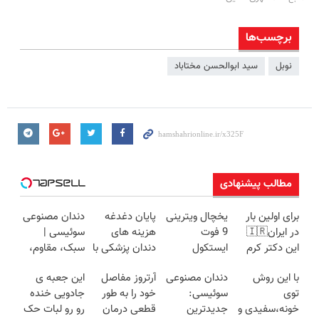
برچسب‌ها
نوبل
سید ابوالحسن مختاباد
مطالب پیشنهادی
برای اولین بار
یخچال ویترینی
پایان دغدغه
دندان مصنوعی
در ایران🇮🇷
9 فوت
هزینه های
سوئیسی |
این دکتر کرم
ایستکول
دندان پزشکی با
سبک، مقاوم،
ترمیم کننده 23
(جدید)
پک سفید
طبیعی! ویزیت
با این روش
دندان مصنوعی
آرتروز مفاصل
این جعبه ی
روزه ساخت!
کننده خانگی
رایگان+پرداخت
توی
سوئیسی:
خود را به طور
جادویی خنده
اقساطی😍
خونه،سفیدی و
جدیدترین
قطعی درمان
رو رو لبات حک