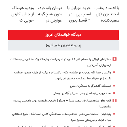
زیبایی دندوناتو
فناوری اروپا،
کنید!
میکنه
با اعتماد بنفس
خرید موبایل با
درمان زانو درد،
ویدیو هولناک
برگردون
سبک و مقاوم |
◗پرسش‌نامه◖
خرید40%تخفیف
لبخند بزن (ژل
اسنپ پی | در
بدون هیچگونه
از جوان کارتن
(40%off)
پرداخت قسطی
سفیدکننده
۴ قسط بدون
عوارض در
خوابی که
دندان40%تخفیف)
سود و کارمزد!
منزل
میلیاردر شد.
(◂پرسش‌نامه)
آموزش رایگان
دیدگاه خوانندگان امروز
پر بیننده‌ترین خبر امروز
معترضان ایرانی را مسلح کنید! + ویدئو | درخواست وقیحانه یک سناتور برای حفاظت
از سربازان آمریکایی
واکنش انصارالله یمن به توافقنامه مکه؛ پاکستان و ترکیه از طرف متجاوز حمایت
نکنند | توافق‌نامه‌ها عطف به ماسبق نمی‌شوند
ایستگاه گفت‌وگو با مسافران مترو
همه چیز درباره فصل جدید سریال آژانس دوستی
کافه های ساعدی‌نیا رفع پلمب شد؟ + ویدئو | آخرین وضعیت روند دادرسی پرونده
ساعدی‌نیا
پزشکیان؛ استعفا نمی‌دهم | تفاهم‌نامه با هماهنگی کامل امضا شد ؛ هیچ اختلافی
میان دولت و نیروهای مسلح نبود