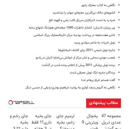
نگاهی به کتاب معارف پایور
کشورهای مالک بزرگترین مغزهای جهان را بشناسید
نمره رد به دست اندرکاران سریال قلب یخی و قهوه تلخ
پیر پرنیان اندیش؛ انتشار خاطرات 1500 صفحه‌ای هوشنگ ابتهاج سایه
تاخیر هفت‌ماهه در پرداخت بودجه مرکز دائر‌ه‌المعارف بزرگ اسلامی
نوبل ادبیات به شاعر سوئدی رسید
جایزه نوبل شیمی 2011 برای کاشف شبه‌بلورها
تعجب مهدی سحابی و نشر مرکز از خوانش بی­‌اجازه اثرش در رادیو
برنده نوبل پزشکی 2011 پیش از اعلام برنده شدن در گذشت
برندگان جایزه ایگ نوبل معرفی شدند
گفت هستم غرق پیغام خدا
نگاهی به آلبوم ردیف آوازی به روایت ابراهیم بوذری؛ردیفی از جنسی دیگر
مطالب پیشنهادی
مجموعه 47
یخچال
ترمیم جای
جای بخیه
جای زخم و
عددی دریل
ویترینی 9
زخم، بخیه
داری؟؟ فقط
بخیه
پیچ گوشتی
فوت
و سوختگی
در 3 هفته
داری؟؟ 3