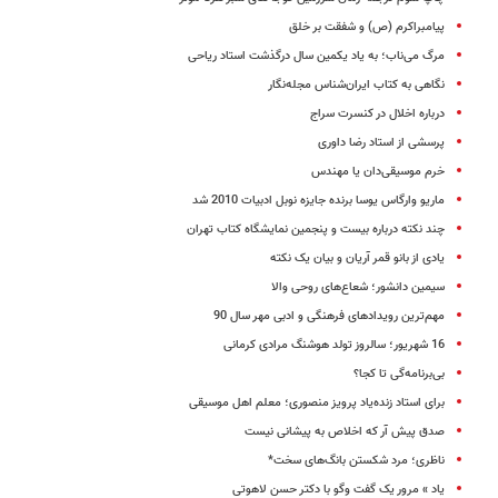
پیامبراکرم (ص) و شفقت بر خلق
مرگ ‌می‌ناب؛ به یاد یکمین سال درگذشت استاد ریاحی
نگاهی به کتاب ایران‌شناس مجله‌نگار
درباره اخلال در کنسرت سراج
پرسشی از استاد رضا داوری
خرم موسیقی‌دان یا مهندس
ماریو وارگاس یوسا برنده جایزه نوبل ادبیات 2010 شد
چند نکته درباره بیست و پنجمین نمایشگاه کتاب تهران
یادی از بانو قمر آریان و بیان یک نکته
سیمین دانشور؛ شعاع‌های روحی والا
مهم‌ترین رویدادهای فرهنگی و ادبی مهر سال 90
16 شهریور؛ سالروز تولد هوشنگ مرادی کرمانی
بی‌برنامه‌‌گی تا کجا؟
برای استاد زنده‌یاد پرویز منصوری؛ معلم اهل موسیقی
صدق پیش آر که اخلاص به پیشانی نیست
ناظری؛ مرد شکستن بانگ‌های سخت*
یاد‍ » مرور یک گفت وگو با دکتر حسن لاهوتی