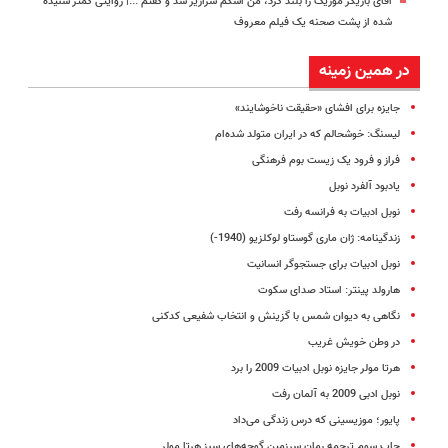
آقای بازیگر موزیک را بلند کرد، من اشکم سرازیر شد و گفتم ...| روایتی کمتر شنیده
شده از پشت صحنه یک فیلم معروف
در همین زمینه
جایزه برای افشای «حقیقت ناخوشایند»
لیسنگ: خوشحالم که در ایران متولد شده‌ام
فراز و فرود یک زیست بوم فرهنگی
یادبود آلفرد نوبل
نوبل ادبیات به فرانسه رفت
زندگینامه: ژان ماری گوستاو لوکلزیو (1940-)
نوبل ادبیات برای جستجوگر انسانیت
هارولد پینتر: استاد صدای سکوت
نگاهی به دیوان شمس با گزینش و انتخاب شفیعی کدکنی
در وطن خویش غریب
هرتا مولر جایزه نوبل ادبیات 2009 را برد
نوبل ادبی 2009 به آلمان رفت
پایور؛ موزیسینی که درس زندگی می‌داد
چاپ سوم ترجمه رمان سرزمین گوجه‌‌های سبز هرتا مولر