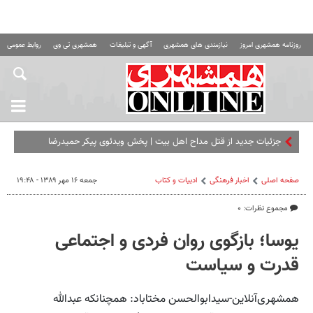
روزنامه همشهری امروز
نیازمندی های همشهری
آگهی و تبلیغات
همشهری تی وی
روابط عمومی ه
جزئیات جدید از قتل مداح اهل‌ بیت |‌ پخش ویدئوی پیکر حمیدرضا
رجب‌زاده در شبکه‌های معاند
صفحه اصلی
اخبار فرهنگی
ادبیات و کتاب
جمعه ۱۶ مهر ۱۳۸۹ - ۱۹:۴۸
مجموع نظرات: ۰
یوسا؛ بازگوی روان فردی و اجتماعی
قدرت و سیاست
همشهری‌آنلاین-سیدابوالحسن مختاباد: همچنانکه عبدالله