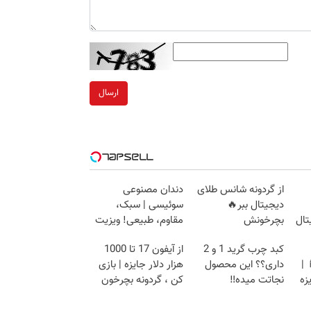
ارسال
از گردونه شانس طلای
دندان مصنوعی
دیجیتال ببر🔥
سوئیسی | سبک،
تال
بچرخونش
مقاوم، طبیعی! ویزیت
رایگان+پرداخت
کبد چرب گرید 1 و 2
از آیفون 17 تا 1000
اقساطی😍
📱 |
داری؟؟ این محصول
هزار دلار جایزه | بازی
زه
نجاتت میده‼️
کن ، گردونه بچرخون