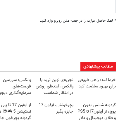
*
لطفا حاصل عبارت را در جعبه متن روبرو وارد کنید
مطالب پیشنهادی
خرما لته: راهی طبیعی
تجربه‌ی نوین ترید با
والکس: سرزمین
برای بهبود سلامت کبد
والکس، آینده‌ای روشن
فرصت‌های
در انتظار شماست
سرمایه‌گذاری دیجی
شما
گردونه شانس بدون
بچرخونش، آیفون 17
از آیفون 17 تا پلی
پوچ، از آیفون17تا PS5
جایزه بگیر
استیشن 5 🎮😍
و طلای دیجیتال و دلار
گردونه بچرخون جای
🔥
ببر