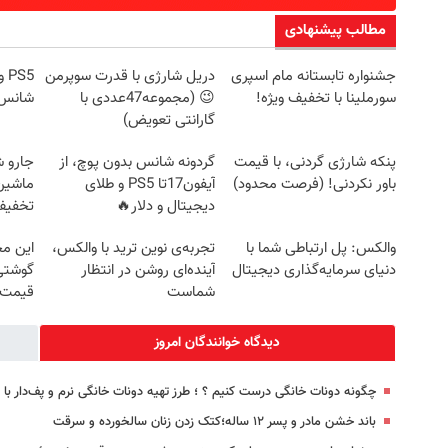
مطالب پیشنهادی
جشنواره تابستانه مام اسپری
دریل شارژی با قدرت سوپرمن
سورملینا با تخفیف ویژه!
😉 (مجموعه47عددی با
شانس ج
گارانتی تعویض)
پنکه شارژی گردنی، با قیمت
گردونه شانس بدون پوچ، از
جارو 
باور نکردنی! (فرصت محدود)
آیفون17تا PS5 و طلای
ماشین‌
دیجیتال و دلار🔥
تخفیف: فق
والکس: پل ارتباطی شما با
تجربه‌ی نوین ترید با والکس،
این مج
دنیای سرمایه‌گذاری دیجیتال
آینده‌ای روشن در انتظار
گوشتی 
شماست
قیمت 
دیدگاه خوانندگان امروز
چگونه دونات خانگی درست کنیم ؟ ؛ طرز تهیه دونات خانگی نرم و پف‌دار ب
باند خشن مادر و پسر ۱۲ ساله؛‌کتک زدن زنان‌ سالخورده و سرقت