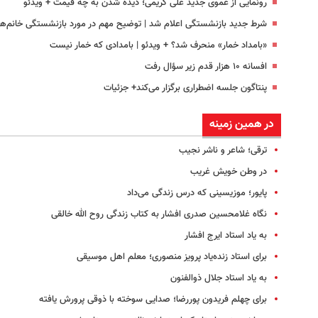
رونمایی از عموی جدید علی کریمی؛ دیده شدن به چه قیمت + ویدئو
شرط جدید بازنشستگی اعلام شد | توضیح مهم در مورد بازنشستگی خانم‌ها
«بامداد خمار» منحرف شد؟ + ویدئو | بامدادی که خمار نیست
افسانه ۱۰ هزار قدم زیر سؤال رفت
پنتاگون جلسه اضطراری برگزار می‌کند+ جزئیات
در همین زمینه
ترقی؛ شاعر و ناشر نجیب
در وطن خویش غریب
پایور؛ موزیسینی که درس زندگی می‌داد
نگاه غلامحسین صدری افشار به کتاب زندگی روح الله خالقی
به یاد استاد ایرج افشار
برای استاد زنده‌یاد پرویز منصوری؛ معلم اهل موسیقی
به یاد استاد جلال ذوالفنون
برای چهلم فریدون پوررضا؛ صدایی سوخته با ذوقی پرورش یافته