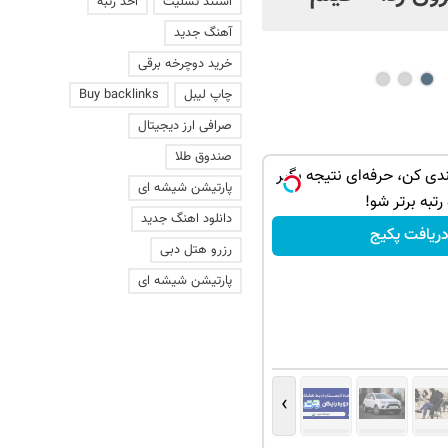
استند تسلیت
اخذ رتبه
عاشقانه با یک زن
آهنگ جدید
خرید دوچرخه برقی
چاپ لیبل
Buy backlinks
صرافی ارز دیجیتال
صندوق طلا
ندی کن، حرفه‌ای نتیجه بگیر
پارتیشن شیشه ای
رتبه برتر شو!
دانلود اهنگ جدید
ریافت پکیج
رزرو هتل دبی
پارتیشن شیشه ای
›