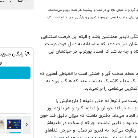
 را با دنیای تازه‌ای در معنا و پیشینه هر لغت روبرو می‌ساخت.
بان و ادب فارسی در زمینه تدوین و بازآرایی و یا ابداع لغات تازه
تگی ناپذیر همنشین باشد و البته این فرصت استثنایی
ا ایشان صورت دهد که متاسفانه به دلیل فوت دوست
اد و چه بد شد که استاد پورتراب در حیاتشان این
‌ها تا روز
جک s5 داری برای فروش؟ با کارنامه به
🚀 رایگان جمع‌ب
بهترین قیمت بفروش!
و 
ثبت درخواست
د
م معلم سخت گیر و خشنی است با انظباطی آهنین که
 یک معلم کلاسیک به تمام معنا که هنگام ورود به
ترین بی‌نظمی را بر نمی‌تابد.
 درست سر ثانیه( نه حتی دقیقه!) داروهایش را
سه بار قند خونش را اندازه بگیرد و هر پانزده روز
نظم انجام می‌داد. دفتری داشت که میزان دقیق قند خون
‹
بت بود و تغییر نداشت، چراکه او سخت در تغذیه‌اش
و رعایت می‌کرد. به قدری در تغذیه و خوردن غذاهای
(ایشان داور بودندو من دبیر به همراه دوستان