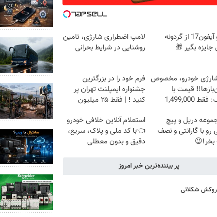
PS5 و آیفون17 از گردونه
لامپ اضطراری شارژی، تامین
ایزه بگیر 🎁
روشنایی در شرایط بحرانی
شارژی خودرو، مخصوص
فرم خود را در بزرگترین
باز‌ها!! قیمت با
جشنواره ایمپلنت تهران پر
ط 1,499,000
کنید ! | فقط ۲۵ میلیون
موعه دریل و پیچ
استعلام آنلاین خلافی خودرو
رو با گارانتی و نصف
👈با کد ملی و پلاک، سریع،
بخر!😉
دقیق و بدون معطلی
پر بیننده‌ترین خبر امروز
ا روکش شکلاتی