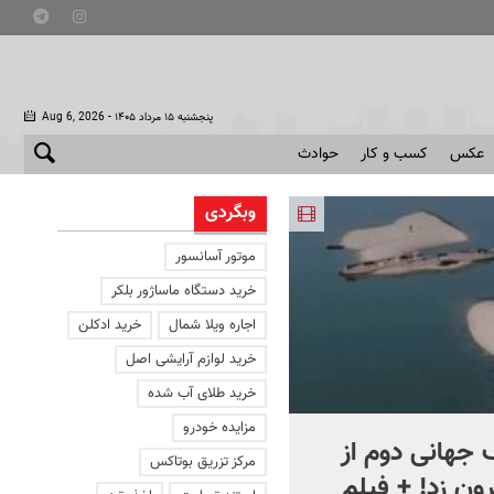
- پنجشنبه ۱۵ مرداد ۱۴۰۵
Aug 6, 2026
عکس
کسب و کار
حوادث
وبگردی
موتور آسانسور
خرید دستگاه ماساژور بلکر
اجاره ویلا شمال
خرید ادکلن
خرید لوازم آرایشی اصل
خرید طلای آب شده
مزایده خودرو
جهانی دوم از
افشای اطلاعات برای ترور
مرکز تزریق بوتاکس
ون زد! + فیلم
بارون ترامپ | ماجرای قرار