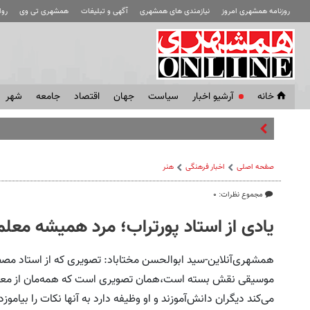
روزنامه همشهری امروز
نیازمندی های همشهری
آگهی و تبلیغات
همشهری تی وی
رو
خانه
آرشیو اخبار
سياست
جهان
اقتصاد
جامعه
شهر
جلسه محرما
صفحه اصلی
اخبار فرهنگی
هنر
مجموع نظرات: ۰
یادی از استاد پورتراب؛ مرد همیشه معلم
همشهری‌آنلاین-سید ابوالحسن مختاباد: تصویری که از استاد مص
موسیقی نقش بسته است،همان تصویری است که همه‌مان از معلم د
می‌کند دیگران دانش‌آموزند و او وظیفه دارد به آنها نکات را بیاموزد 