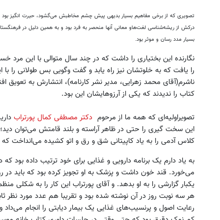
تصویری که از برخی مفاهیم بسیار بدیهی پیش چشم مخاطبش می‌گشود، حیرت انگیز بود و فرد
درکش از ریشه‌شناسی لغت‌هاو معانی آنها منحصر به فرد بود و به همین دلیل در فرهنگستان ز
بسیار مدد رسان و موثر بود.
نگارنده این بختیاری را داشت که در چند سال متوالی با این مرد خس
را یافت که به خلوتشان نیز راه یابد و گفت وگویی بس طولانی را ب
ناشرم(آقای محمد زهرایی، مدیر نشر کارنامه)، انتشارش به تعویق افت
مسیر رتبه برتری از همین تابستون و با
دسترسی نامحدود به بهترین آموزش
کتاب را ندیدند که یکی از آرزوهایشان این بود.
دوره رایگان ماز شروع میشه!
کنکور
دریافت پکیج
دریافت پکیج
تصویراولیه‌ای که همه ما از مرحوم
دکتر مصطفی کمال پورتراب
داری
این سخت گیری را حتی در ظاهر آراسته و بلند قامتش می‌توان دید؛
کلاس آدمی را به یاد کاپیتانی شق و رق و اتو کشیده می‌انداخت که کم
به یاد دارم یک برنامه دارویی و غذایی برای خود ترتیب داده بود که
می‌خورد. قند خون داشت و پزشک به او تجویز کرده بود که باید در روز 
یکبار گزارشی را به او بدهد. و آقای پورتراب این کار را به شکلی م
هر سه نوبت روز در آن نوشته شده بود و تقریبا هم عدد مورد نظر ثا
رعایت اصول و پرنسیب‌های غذایی یک بیمار دیابتی را انجام می‌داد 
کم نمک دقیق بود که حتی وقتی در جلسات داوری کتاب خانه موسیقی