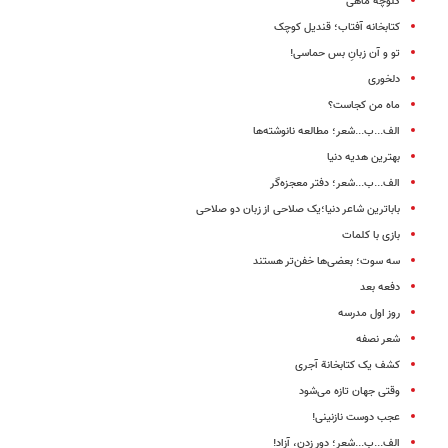
کلوچه ماهی
کتابخانه آفتاب؛ قندیل کوچک
تو و آن زبانِ بس حماسی!
دلخوری
ماه من کجاست؟
الف...ب...شعر؛ مطالعه نانوشته‌ها
بهترین هدیه دنیا
الف...ب...شعر؛ دفتر معجزه‌گر
باباترین شاعر دنیا؛‌یک صلاحی از زبان دو صلاحی
بازی با کلمات
سه سوت؛ بعضی‌ها خفن‌تر هستند
دفعه بعد
روز اول مدرسه
شعر نصفه
کشف یک کتابخانة آجری
وقتی جهان تازه می‌شود
عجب دوست نازنینی!
الف...ب...شعر؛ دور زدن، آزاد!