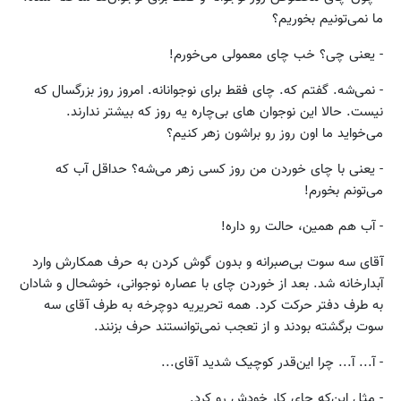
ما نمی‌تونیم بخوریم؟
- یعنی چی؟ خب چای معمولی می‌خورم!
- نمی‌شه. گفتم که. چای فقط برای نوجوانانه. امروز روز بزرگسال که
نیست. حالا این نوجوان های بی‌چاره یه روز که بیشتر ندارند.
می‌خواید ما اون روز رو براشون زهر کنیم؟
- یعنی با چای خوردن من روز کسی زهر می‌شه؟ حداقل آب که
می‌تونم بخورم!
- آب هم همین، حالت رو داره!
آقای سه سوت بی‌صبرانه و بدون گوش کردن به حرف همکارش وارد
آبدارخانه شد. بعد از خوردن چای با عصاره نوجوانی، خوشحال و شادان
به طرف دفتر حرکت کرد. همه تحریریه دوچرخه به طرف آقای سه
سوت برگشته بودند و از تعجب نمی‌توانستند حرف بزنند.
- آ... آ... چرا این‌قدر کوچیک شدید آقای...
- مثل این‌که چای کار خودش رو کرد.