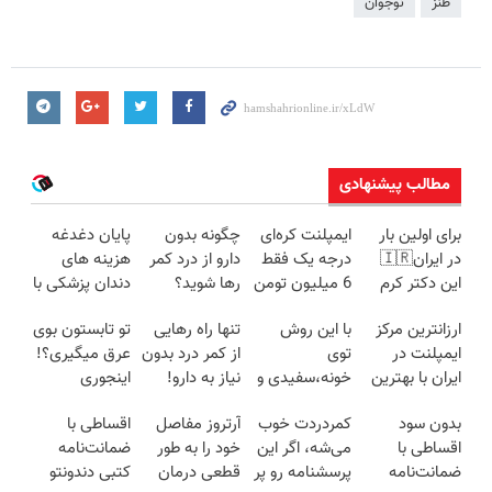
طنز
نوجوان
مطالب پیشنهادی
برای اولین بار
ایمپلنت کره‌ای
چگونه بدون
پایان دغدغه
در ایران🇮🇷
درجه یک فقط
دارو از درد کمر
هزینه های
این دکتر کرم
6 میلیون تومن
رها شوید؟
دندان پزشکی با
ترمیم کننده 23
✅
(◂پرسش‌نامه
پک سفید
ارزانترین مرکز
با این روش
تنها راه رهایی
تو تابستون بوی
روزه ساخت!
رو پرکن)
کننده خانگی
ایمپلنت در
توی
از کمر درد بدون
عرق میگیری؟!
ایران با بهترین
خونه،سفیدی و
نیاز به دارو!
اینجوری
کیفیت و قیمت
زیبایی دندوناتو
(◂پرسش‌نامه)
درمانش کن!!
بدون سود
کمردردت خوب
آرتروز مفاصل
اقساطی با
برگردون
اقساطی با
می‌شه، اگر این
خود را به طور
ضمانت‌نامه
(40%off)
ضمانت‌نامه
پرسشنامه رو پر
قطعی درمان
کتبی دندونتو