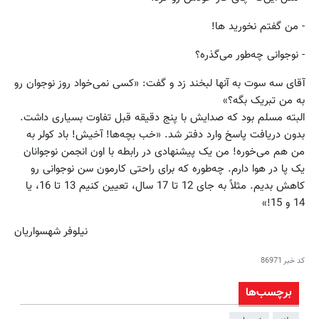
- من گفتم نخورید ها!
- نوجوانی چه‌طور می‌گذره؟
آقای سه سوت به آنها لبخند زد و گفت: «کسی نمی‌خواد روز نوجوان رو
به من تبریک بگه؟»
البته مسلم بود که صدایش با پنج دقیقه قبل تفاوت بسیاری داشت.
بدون دریافت پاسخ وارد دفتر شد. «خب بچه‌ها! آخیش! باد کولر به
من هم می‌خوره! من یک پیشنهادی در رابطه با اون انجمن نوجوانان
یک پا در هوا دارم. چه‌طوره که برای راحتی کارمون سن نوجوانی رو
کاهش بدیم. مثلاً به جای 12 تا 17 سال، تعیین کنیم 13 تا 16، یا
14 و 15!»
نیلوفر شهسواریان
کد خبر
86971
برچسب‌ها