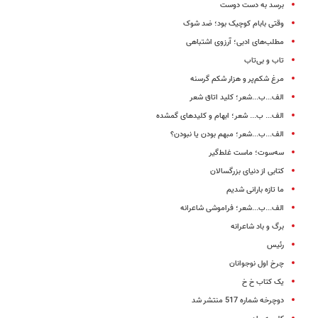
برسد به دست دوست
وقتی بابام کوچیک بود؛ ضد شوک
مطلب‌های ادبی؛ آرزوی اشتباهی
تاب و بی‌تاب
مرغ شکم‌پر و هزار شکم گرسنه
الف...ب...شعر؛ کلید اتاق شعر
الف... ب... شعر؛ ابهام و کلیدهای گمشده
الف...ب...شعر؛ مبهم بودن یا نبودن؟
سه‌سوت؛ ماست غلط‌گیر
کتابی از دنیای بزرگسالان
ما تازه بارانی شدیم
الف...ب...شعر؛ فراموشی شاعرانه
برگ و باد شاعرانه
رئیس
چرخ اول نوجوانان
یک کتاب خ خ
دوچرخه شماره 517 منتشر شد