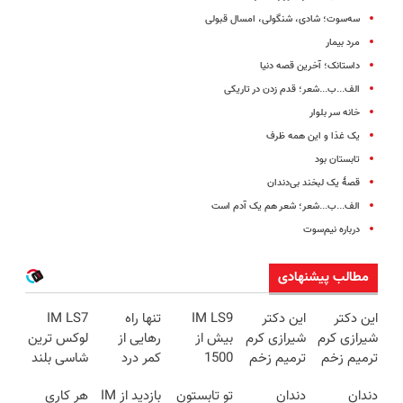
سه‌سوت؛ شادی، شنگولی، امسال قبولی
مرد بیمار
داستانک؛ آخرین قصه دنیا
الف...ب...شعر؛ قدم زدن در تاریکی
خانه سر بلوار
یک غذا و این همه ظرف
تابستان بود
قصۀ یک لبخند بی‌دندان
الف...ب...شعر؛ شعر هم یک آدم است
درباره نیم‌سوت
مطالب پیشنهادی
این دکتر
این دکتر
IM LS9
تنها راه
IM LS7
شیرازی کرم
شیرازی کرم
بیش از
رهایی از
لوکس ترین
ترمیم زخم
ترمیم زخم
1500
کمر درد
شاسی بلند
ایرانی را
ایرانی را
کیلومترپیمایش
بدون نیاز به
برقی ایران
دندان
دندان
تو تابستون
بازدید از IM
هر کاری
ساخت!!!
ساخت!!!
با یکبار
دارو!