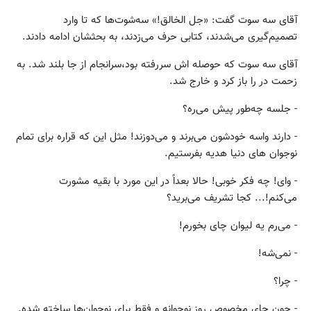
آقای سه سوت گفت: «جل الخالق!» سه‌شوت‌ها که تا وارد
تصمیم‌گیری می‌شدند، کتابی حرف می‌زدند، به بحثشان ادامه دادند.
آقای سه سوت که حوصله اش سررفته بود،سرانجام از جا بلند شد. به
زحمت در را باز کرد و خارج شد.
- جلسه چه‌طور پیش می‌ره؟
- دارند واسه خودشون می‌برند و می‌دوزند! مثل این که قراره برای تمام
نوجوان های دنیا هدیه بفرستیم.
- وای! چه فکر خوبی! حالا بعداً در این مورد با بقیه مشورت
می‌کنم!... کجا تشریف می‌برید؟
- می‌رم یه لیوان چای بخورم!
- نمی‌شه!
- چرا؟
- چون چای مخصوص روز نوجوانه و فقط برای نوجوان‌ها ساخته شده.