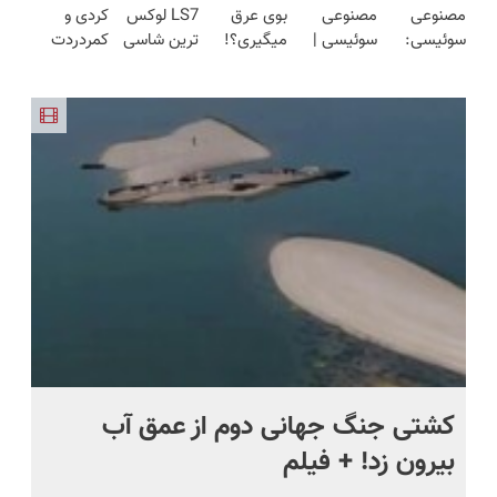
مصنوعی
مصنوعی
بوی عرق
LS7 لوکس
کردی و
شارژ
(◂پرسش‌نامه)
سوئیسی:
سوئیسی |
میگیری؟!
ترین شاسی
کمردردت
جدیدترین
سبک،
اینجوری
بلند برقی
درمان نشد؟
فناوری
مقاوم،
درمانش
ایران در
پر کردن
اروپا، سبک
طبیعی!
کن!!
باشگاه
پرسشنامه و
و مقاوم |
ویزیت
انقلاب
دریافت راه
پرداخت
رایگان+پرداخت
حل
قسطی
اقساطی😍
.
کشتی‌ جنگ جهانی دوم از عمق آب
اف
بیرون زد! + فیلم
ما