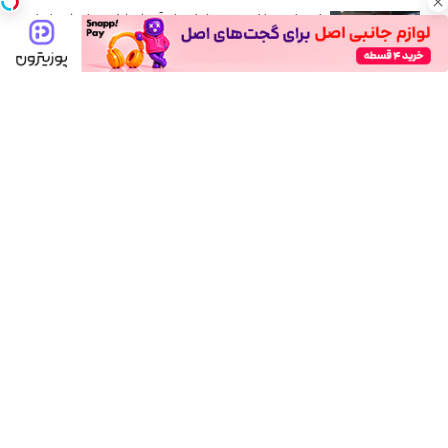
امین امینی با اندرز مسیر تازه‌ای برای آموزش شخصی‌سازی‌شده ایجاد
کرد
بعد از یک عمل ناموفق، جراح بینی ترمیمی را چگونه انتخاب کنیم؟
استعلام آنلاین خدمات دولتی: از کد پستی تا ثنا کدام را کجا انجام
دهیم؟
چرا باتری آیفون زود خالی می شود؟ ۹ راهکار واقعی
برای سفرهای طولانی کدام اتوبوس را انتخاب کنیم؟ راهنمای خرید در
فلای تودی
لو رفت! فضای سبز فیلم های سینمایی ایران را چه کسی میسازد؟