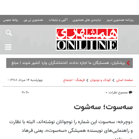
روزنامه همشهری امروز
نیازمندی های همشهری
آگهی و تبلیغات
همشهری تی وی
روابط عمومی ه
پزشکیان: همسایگان ما اجازه ندادند اغتشاشگران وارد کشور شوند | مبلغ
کالابرگ را افزایش می‌دهیم
صفحه اصلی
کودک و نوجوان
فرهنگ - اجتماع
چهارشنبه ۱۴ مرداد ۱۳۸۸ -
مجموع نظرات: ۰
۲۰:۲۰
سه‌سوت؛ سه‌شوت
دوچرخه: سه‌سوت این شماره را نوجوانان نوشته‌اند، البته با نظارت
و راهنمایی‌های نویسنده همیشگی «سه‌سوت»، یعنی فرهاد