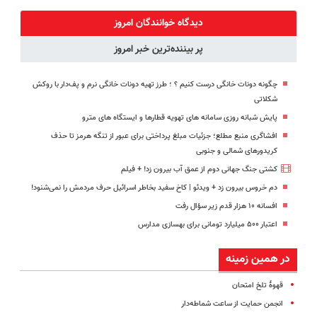
کتبی دندونتو
کنی!!
کنید!
ایمپلنت کن ✅
ایمپلنت کن✅
◗پرسش‌نامه◖
بدون سود
دیدگاه خوانندگان امروز
پر بیننده‌ترین خبر امروز
چگونه دونات خانگی درست کنیم ؟ ؛ طرز تهیه دونات خانگی نرم و پف‌دار با روکش
شکلاتی
پایش شبانه روزی سامانه های تهویه قطارها و ایستگاه های مترو
افشاگری منبع مطلع؛ جزئیات مبلغ پرداختی برای عبور از تنگه هرمز تا حذف
کریدورهای شمالی و جنوبی
کشتی‌ جنگ جهانی دوم از عمق آب بیرون زد! + فیلم
دم خروس بیرون زد + ویدئو | کاخ سفید بخاطر اسرائیل حرف مردمش را نمی‌شنود!
افسانه ۱۰ هزار قدم زیر سؤال رفت
اعتبار ۵۰۰ میلیارد تومانی برای بهسازی مدارس
در همین زمینه
قهوۀ تلخ امتحان
انجمن حمایت از ساعت شماطه‌دار