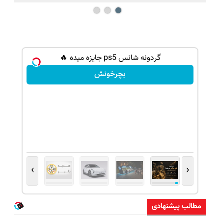
گردونه شانس ps5 جایزه میده 🔥
بچرخونش
›
‹
مطالب پیشنهادی