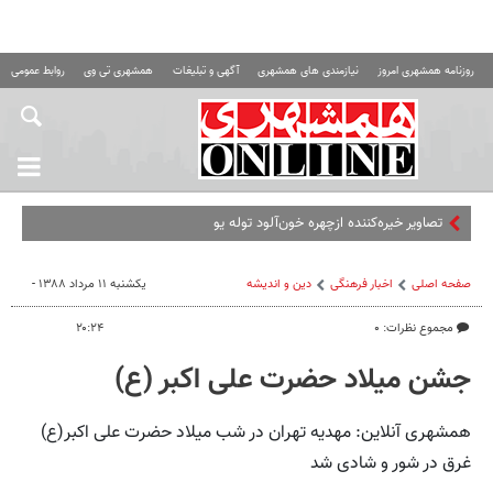
روزنامه همشهری امروز
نیازمندی های همشهری
آگهی و تبلیغات
همشهری تی وی
روابط عمومی ه
تصاویر خیره‌کننده ازچهره خون‌آلود توله یوزها پس از
صفحه اصلی
اخبار فرهنگی
دین و اندیشه
یکشنبه ۱۱ مرداد ۱۳۸۸ -
مجموع نظرات: ۰
۲۰:۲۴
جشن میلاد حضرت علی اکبر (ع)
همشهری آنلاین: مهدیه تهران در شب میلاد حضرت علی اکبر(ع)
غرق در شور و شادی شد