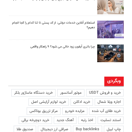
استعلام آنلاین خدمات دولتی: از کد پستی تا ثنا کدام را کجا انجام
دهیم؟
چرا باتری آیفون زود خالی می شود؟ ۹ راهکار واقعی
وبگردی
خرید و فروش USDT
موتور آسانسور
خرید دستگاه ماساژور بلکر
اجاره ویلا شمال
خرید ادکلن
خرید لوازم آرایشی اصل
خرید طلای آب شده
مزایده خودرو
مرکز تزریق بوتاکس
استند تسلیت
اخذ رتبه
آهنگ جدید
خرید دوچرخه برقی
چاپ لیبل
Buy backlinks
صرافی ارز دیجیتال
صندوق طلا