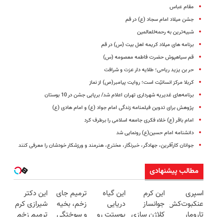
مقام عباس
جشن میلاد امام سجاد (ع) در قم
شبیه‌ترین به رحمه‌للعالمین
برنامه های میلاد کریمه اهل بیت (س) در قم
قم سیاهپوش حضرت فاطمه معصومه (س)
حر بن یزید ریاحی؛ طلایه دار عزت و شرافت
کربلا مرکز انسانیّت است؛ روایت پیامبر(ص) از نماز
برنامه‌های غدیریه شهرداری تهران اعلام شد/ برپایی جشن در 10 بوستان
پژوهش برای تدوین فیلمنامه زندگی امام جواد (ع) و امام هادی (ع)
امام باقر (ع) خلاء فکری جامعه اسلامی را برطرف کرد
دانشنامه امام حسین(ع) رونمایی شد
جوانان کارآفرین، جهادگر، خبرنگار، مخترع، هنرمند و ورزشکار خودشان را معرفی کنند
مطالب پیشنهادی
اسپری
این کرم
این گیاه
ترمیم جای
این دکتر
عنکبوت‌‌کش
جوانساز
دریایی
زخم، بخیه
شیرازی کرم
تارومار
کلاژن سازی
پوستت رو
و سوختگی
ترمیم زخم