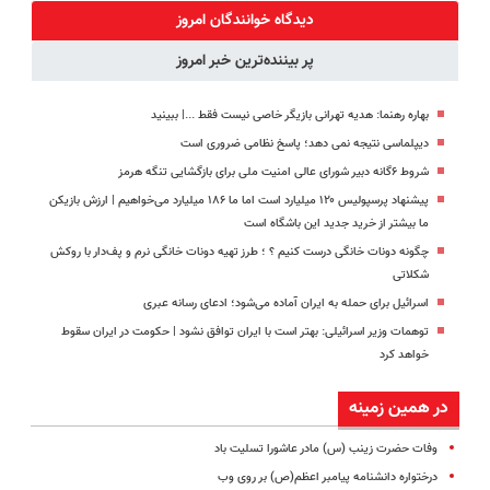
کننده خانگی
نرو(تخفیف40%)
تخفیف)
دیدگاه خوانندگان امروز
پر بیننده‌ترین خبر امروز
بهاره رهنما: هدیه تهرانی بازیگر خاصی نیست فقط ...|‌ ببینید
دیپلماسی نتیجه‌ نمی دهد؛ پاسخ نظامی ضروری است
شروط ۶گانه دبیر شورای عالی امنیت ملی برای بازگشایی تنگه هرمز
پیشنهاد پرسپولیس ۱۲۰ میلیارد است اما ما ۱۸۶ میلیارد می‌خواهیم | ارزش بازیکن
ما بیشتر از خرید جدید این باشگاه است
چگونه دونات خانگی درست کنیم ؟ ؛ طرز تهیه دونات خانگی نرم و پف‌دار با روکش
شکلاتی
اسرائیل برای حمله به ایران آماده می‌شود؛ ادعای رسانه عبری
توهمات وزیر اسرائیلی: بهتر است با ایران توافق نشود | حکومت در ایران سقوط
خواهد کرد
در همین زمینه
وفات حضرت زینب (س) مادر عاشورا تسلیت باد
درختواره دانشنامه پیامبر اعظم(ص) بر روی وب