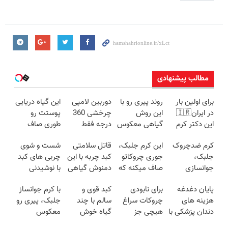
مطالب پیشنهادی
برای اولین بار
روند پیری رو با
دوربین لامپی
این گیاه دریایی
در ایران🇮🇷
این روش
چرخشی 360
پوستت رو
این دکتر کرم
گیاهی معکوس
درجه فقط
طوری صاف
ترمیم کننده 23
کن
امروز حراج شد
میکنه انگار
کرم ضدچروک
این کرم جلبک،
قاتل سلامتی
شست و شوی
روزه ساخت!
🔥 پرداخت
20سال جوون
جلبک،
جوری چروکاتو
کبد چربه با این
چربی های کبد
درب منزل
شدی🔥
جوانسازی
صاف میکنه که
دمنوش گیاهی
با نوشیدنی
طبیعی پوست
انگار بوتاکس
کبدتو بیمه کن
گیاهی(55%تخفیف)
پایان دغدغه
برای نابودی
کبد قوی و
با کرم جوانساز
شما40%تخفیف
کردی!(تخفیف
هزینه های
چروکات سراغ
سالم با چند
جلبک، پیری رو
ویژه)
دندان پزشکی با
هیچی جز
گیاه خوش
معکوس
پک سفید
جوانساز جلبک
طعم
کن(50%