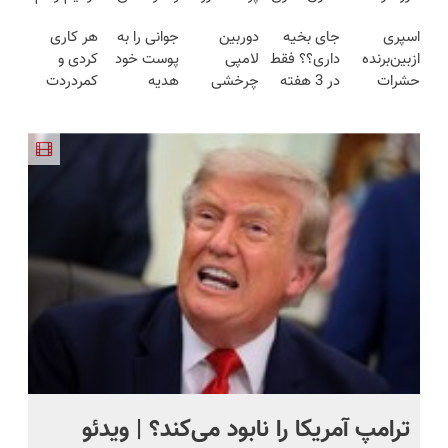
ازبین‌برنده
پوست رو
طوری صاف
فقط در 3
ایرانی را
اسپری
جای بخیه
دوربین
جوانی را به
هر کاری
انواع
3برابر
میکنه
هفته!!😍
ساخت!!!
ازبین‌برنده
داری؟؟ فقط
لامپی
پوست خود
کردی و
عنکبوت
میکنه50%تخفیف
انگار20سال
حشرات
در 3 هفته
چرخشی
هدیه
کمردردت
🔥
جوون شدی
رختخواب،
ترمیمش
360 درجه
دهید...
درمان نشد؟
🔥لینک
مناسب برای
کن!😍
فقط امروز
پر کردن
خرید
مقابله با
حراج شد🔥
پرسشنامه و
انواع ساس
پرداخت
دریافت راه
درب منزل
حل
ترامپ آمریکا را نابود می‌کند؟ | ویدئو
تص