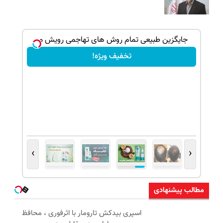
بک!
جایگزین طبیعی تمام روش های تهاجمی رویش مو
تخفیف ویژه!
›
‹
مطالب پیشنهادی
اسپری بیدکش تارومار با اثرفوری ، محافظ