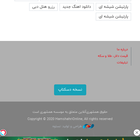
پارتیشن شیشه ای
دانلود اهنگ جدید
رزرو هتل دبی
پارتیشن شیشه ای
درباره ما
قیمت دلار، طلا و سکه
تبلیغات
نسخه دسکتاپ
حقوق همشهری‌آنلاین متعلق به موسسه همشهری است
Copyright © 2020 HamshahriOnline, All rights reserved
طراحی و تولید: نستوه