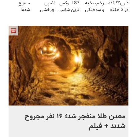
داری؟؟ فقط
زخم، بخیه
LS7 لوکس
لامپی
ممنوع
حراج شد🔥
در 3 هفته
و سوختگی
ترین شاسی
چرخشی
شده!
پرداخت
ترمیمش
فقط در 3
بلند برقی
360 درجه
میخوای
درب منزل
کن!😍
هفته!!😍
ایران در
🔥 پرداخت
کمرت رو در
باشگاه
درب منزل
منزل درمان
انقلاب
+ گارانتی
کنی؟
تعویض
((پرسش‌نامه))
ج
معدن طلا منفجر شد؛ ۱۶ نفر مجروح
خن
شدند + فیلم
رو
فا