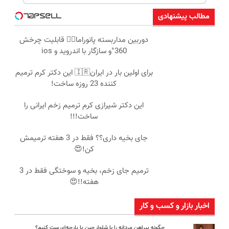
مطالب پیشنهادی
دوربین مداربسته پانوراما👈🏻 قابلیت چرخش
360°و سازگار با اندروید و ios
برای اولین بار در ایران🇮🇷 این دکتر کرم ترمیم
کننده 23 روزه ساخت!
این دکتر شیرازی کرم ترمیم زخم ایرانی را
ساخت!!!
جای بخیه داری؟؟ فقط در 3 هفته ترمیمش
کن!😍
ترمیم جای زخم، بخیه و سوختگی فقط در 3
هفته!!😍
اخبار بازار و کسب و کار
چگونه پیراهن مردانه را با شلوار جین یا پارچه‌ای ست کنیم؟