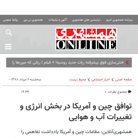
روزنامه همشهری امروز
نیازمندی های همشهری
آگهی و تبلیغات
همشهری تی وی
روابط عمومی ه
خنثی‌سازی فوق پیشرفته ربات جدید روسیه! + فیلم | رباتی که مین‌ها را
از فاصله یک کیلومتری مثل قند آب می‌کند!
صفحه اصلی
اخبار اجتماعی
محیط زیست
سه‌شنبه ۶ مرداد ۱۳۸۸ -
مجموع نظرات: ۰
۱۹:۴۴
توافق چین و آمریکا در بخش انرژی و
تغییرات آب و هوایی
همشهری‌آنلاین: مقامات چین و آمریکا یادداشت تفاهمی را