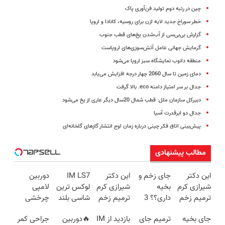
چین در رتبه دوم تولید فن‌آوری پاک
خطر سوراخ جدید لایه ازن برای روسیه، کانادا و اروپا
گزارش بی‌بی‌سی از آب‌شدن یخ‌های قطب جنوب
گرمایش جهانی عامل آتش‌سوزی‌های اروپاست
منطقه دانوب نمایشگاه سبز اروپا می‌شود
دمای زمین تا سال 2060 چهار درجه افزایش می‌یابد
جدال بر سر امتیاز دامنه eco. بالا گرفت
دبیرکل سازمان ملل: قطب شمال 20سال دیگر عاری از یخ می‌شود
جدال دو ابرقدرت آسیا
پیش‌بینی اتاق فکر چینی درباره زمان اوج انتشار گازهای گلخانه‌ای
مطالب پیشنهادی
این دکتر
جای زخم و
این دکتر
IM LS7
دوربین
شیرازی کرم
بخیه
شیرازی کرم
لوکس ترین
لامپی
ترمیم زخم
داری؟؟ 3
ترمیم زخم
شاسی بلند
چرخشی
ایرانی را
هفته‌ای
ایرانی را
برقی ایران
360 درجه
جای بخیه
ترمیم جای
بازدید از IM
🔥دوربین
جراحی کمر
ساخت!!!
محوش کن!
ساخت!!!
فقط امروز