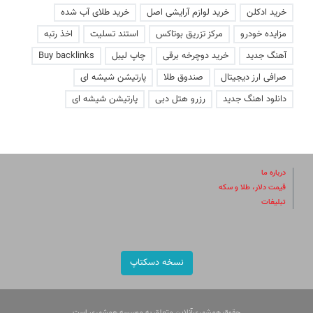
خرید ادکلن
خرید لوازم آرایشی اصل
خرید طلای آب شده
مزایده خودرو
مرکز تزریق بوتاکس
استند تسلیت
اخذ رتبه
آهنگ جدید
خرید دوچرخه برقی
چاپ لیبل
Buy backlinks
صرافی ارز دیجیتال
صندوق طلا
پارتیشن شیشه ای
دانلود اهنگ جدید
رزرو هتل دبی
پارتیشن شیشه ای
درباره ما
قیمت دلار، طلا و سکه
تبلیغات
نسخه دسکتاپ
حقوق همشهری‌آنلاین متعلق به موسسه همشهری است