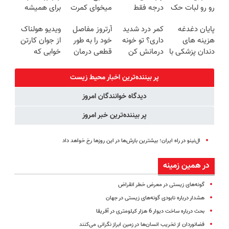
رو رو لبات حک
درجه فقط
میخوای کمرت
برای همیشه
میکنه
امروز حراج شد
رو در منزل
درمان کن!
پایان دغدغه
کمر درد شدید
آرتروز مفاصل
ویدیو هولناک
خرید40%تخفیف
🔥 پرداخت
درمان کنی؟
◗پرسش‌نامه◖
هزینه های
داری؟ تو خونه
خود را به طور
از جوان کارتن
درب منزل
((پرسش‌نامه))
دندان پزشکی با
درمانش کن
قطعی درمان
خوابی که
پک سفید
(◂پرسش‌نامه
کنید!
میلیاردر شد.
کننده خانگی
رو پرکن)
◗پرسش‌نامه◖
آموزش رایگان
پر بیننده‌ترین اخبار محیط زیست
دیدگاه خوانندگان امروز
پر بیننده‌ترین خبر امروز
ال‌نینو در راه ایران؛ بیشترین بارش‌ها در این روزها رخ خواهد داد
در همین زمینه
گونه‌های زیستی در معرض خطر انقراض
هشدار درباره نابودی گونه‌های زیستی در جهان
بحث درباره ساخت دیوار 6 هزار کیلومتری در آفریقا
فضانوردان از تخریب انسان‌ها در زمین ابراز نگرانی می‌کنند