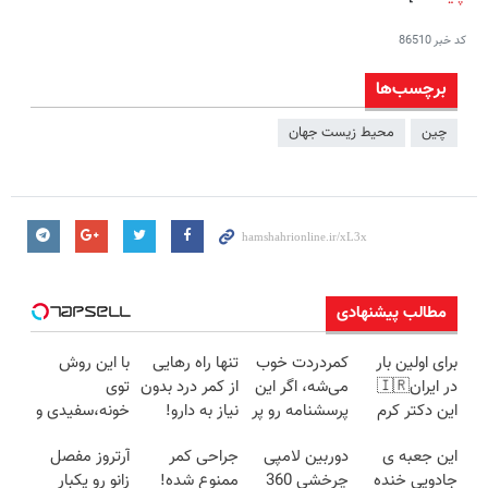
کد خبر
86510
برچسب‌ها
چین
محیط زیست جهان
مطالب پیشنهادی
برای اولین بار
کمردردت خوب
تنها راه رهایی
با این روش
در ایران🇮🇷
می‌شه، اگر این
از کمر درد بدون
توی
این دکتر کرم
پرسشنامه رو پر
نیاز به دارو!
خونه،سفیدی و
ترمیم کننده 23
کنی!!
(◂پرسش‌نامه)
زیبایی دندوناتو
این جعبه ی
دوربین لامپی
جراحی کمر
آرتروز مفصل
روزه ساخت!
برگردون
جادویی خنده
چرخشی 360
ممنوع شده!
زانو رو یکبار
(40%off)