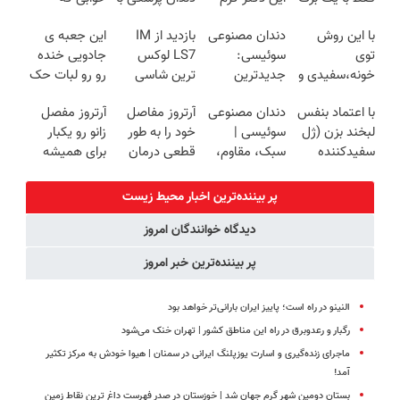
چک صیادی
ترمیم کننده 23
پک سفید
میلیاردر شد.
با این روش
دندان مصنوعی
بازدید از IM
این جعبه ی
روزه ساخت!
کننده خانگی
آموزش رایگان
توی
سوئیسی:
LS7 لوکس
جادویی خنده
خونه،سفیدی و
جدیدترین
ترین شاسی
رو رو لبات حک
زیبایی دندوناتو
فناوری اروپا،
بلند برقی ایران
میکنه
با اعتماد بنفس
دندان مصنوعی
آرتروز مفاصل
آرتروز مفصل
برگردون
سبک و مقاوم |
در باشگاه
خرید40%تخفیف
لبخند بزن (ژل
سوئیسی |
خود را به طور
زانو رو یکبار
(40%off)
پرداخت قسطی
انقلاب
سفیدکننده
سبک، مقاوم،
قطعی درمان
برای همیشه
دندان40%تخفیف)
طبیعی! ویزیت
کنید!
درمان کن!
رایگان+پرداخت
◗پرسش‌نامه◖
◗پرسش‌نامه◖
پر بیننده‌ترین اخبار محیط زیست
اقساطی😍
دیدگاه خوانندگان امروز
پر بیننده‌ترین خبر امروز
النینو در راه است؛ پاییز ایران بارانی‌تر خواهد بود
رگبار و رعدوبرق در راه این مناطق کشور | تهران خنک می‌شود
ماجرای زنده‌گیری و اسارت یوزپلنگ ایرانی در سمنان | هیوا خودش به مرکز تکثیر
آمد!
بستان دومین شهر گرم جهان شد | خوزستان در صدر فهرست داغ‌ ترین نقاط زمین