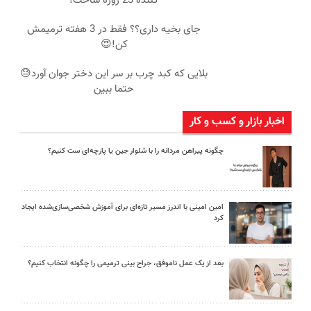
کننده 23 روزه ساخت!
جای بخیه داری؟؟ فقط در 3 هفته ترمیمش
کن!😍
بلایی که کبد چرب بر سر این دختر جوان آورد😓
حتما ببین
اخبار بازار و کسب و کار
چگونه پیراهن مردانه را با شلوار جین یا پارچه‌ای ست کنیم؟
امین امینی با اندرز مسیر تازه‌ای برای آموزش شخصی‌سازی‌شده ایجاد
کرد
بعد از یک عمل ناموفق، جراح بینی ترمیمی را چگونه انتخاب کنیم؟