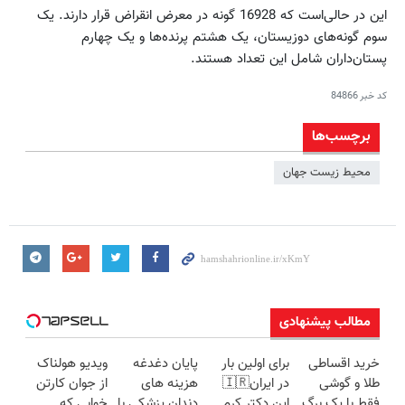
این در حالی‌است که 16928 گونه در معرض انقراض قرار دارند. یک
سوم گونه‌های دوزیستان، یک هشتم پرنده‌ها و یک چهارم
پستان‌داران شامل این تعداد هستند.
کد خبر
84866
برچسب‌ها
محیط زیست جهان
مطالب پیشنهادی
خرید اقساطی
برای اولین بار
پایان دغدغه
ویدیو هولناک
طلا و گوشی
در ایران🇮🇷
هزینه های
از جوان کارتن
فقط با یک برگ
این دکتر کرم
دندان پزشکی با
خوابی که