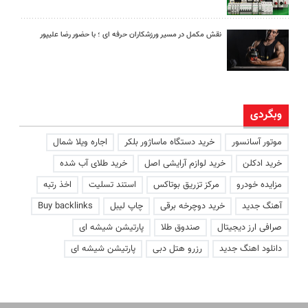
نقش مکمل در مسیر ورزشکاران حرفه ای ؛ با حضور رضا علیپور
وبگردی
موتور آسانسور
خرید دستگاه ماساژور بلکر
اجاره ویلا شمال
خرید ادکلن
خرید لوازم آرایشی اصل
خرید طلای آب شده
مزایده خودرو
مرکز تزریق بوتاکس
استند تسلیت
اخذ رتبه
آهنگ جدید
خرید دوچرخه برقی
چاپ لیبل
Buy backlinks
صرافی ارز دیجیتال
صندوق طلا
پارتیشن شیشه ای
دانلود اهنگ جدید
رزرو هتل دبی
پارتیشن شیشه ای