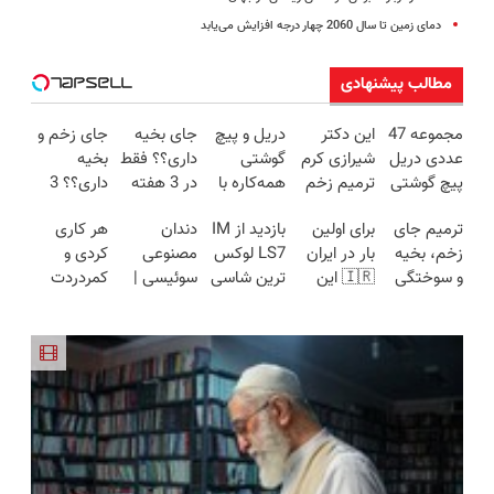
دمای زمین تا سال 2060 چهار درجه افزایش می‌یابد
مطالب پیشنهادی
مجموعه 47
این دکتر
دریل و پیچ
جای بخیه
جای زخم و
عددی دریل
شیرازی کرم
گوشتی
داری؟؟ فقط
بخیه
پیچ گوشتی
ترمیم زخم
همه‌کاره با
در 3 هفته
داری؟؟ 3
شارژی
ایرانی را
گیربکس
ترمیمش
هفته‌ای
ترمیم جای
برای اولین
بازدید از IM
دندان
هر کاری
(تخفیف به
ساخت!!!
هوشمند ⚙️
کن!😍
محوش کن!
زخم، بخیه
بار در ایران
LS7 لوکس
مصنوعی
کردی و
مدت
(نصف
و سوختگی
🇮🇷 این
ترین شاسی
سوئیسی |
کمردردت
محدود)
قیمت بازار
فقط در 3
دکتر کرم
بلند برقی
سبک،
درمان نشد؟
🔥)
هفته!!😍
ترمیم کننده
ایران در
مقاوم،
پر کردن
23 روزه
باشگاه
طبیعی!
پرسشنامه و
ساخت!
انقلاب
ویزیت
دریافت راه
رایگان+پرداخت
حل
اقساطی😍