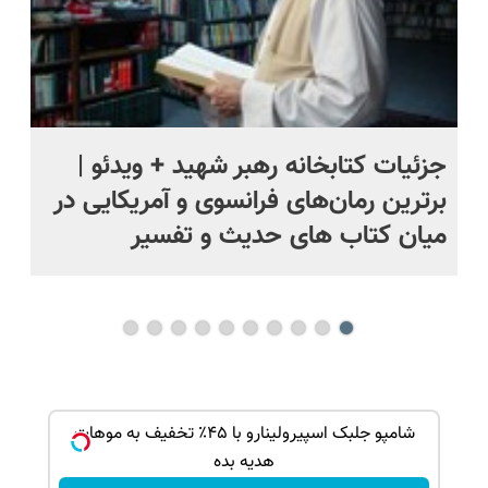
جزئیات کتابخانه رهبر شهید + ویدئو |
ما
برترین رمان‌های فرانسوی و آمریکایی در
پا
میان کتاب های حدیث و تفسیر
ک جهت
شامپو جلبک اسپیرولینارو با ۴۵٪ تخفیف به موهات
هدیه بده