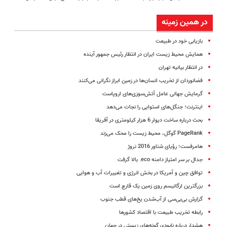
در همین زمینه
بازیابی خود در طبیعت
همایش محیط زیست ایران در انتظار رئیس جمهور آینده
در انتظار بیانیه تهران
فضانوردان از تخریب انسان‌ها در زمین ابراز نگرانی می‌کنند
گرمایش جهانی عامل آتش‌سوزی‌های اروپاست
اینترنت؛ جنگل‌های استوایی را نجات می‌دهد
بحث درباره ساخت دیوار 6 هزار کیلومتری در آفریقا
PageRank گوگل، محیط زیست را محک می‌زند
هامرفست؛ رؤیای شناور 2016 نروژ
جدال بر سر امتیاز دامنه eco. بالا گرفت
توافق چین و آمریکا در بخش انرژی و تغییرات آب و هوایی
بزرگترین ارگانیسم روی زمین یک قارچ است
گزارش بی‌بی‌سی از آب‌شدن یخ‌های قطب جنوب
رابطه تخریب طبیعت با اقتصاد کشورها
هشدار درباره نابودی گونه‌های زیستی در جهان