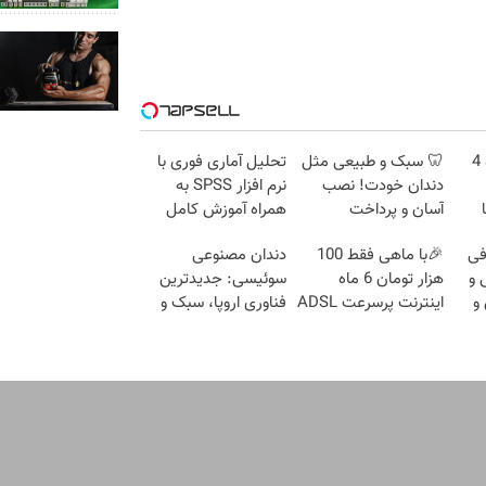
الان طلا بخر پولشو 4
🦷 سبک و طبیعی مثل
تحلیل آماری فوری با
دندان خودت! نصب
نرم افزار SPSS به
آسان و پرداخت
همراه آموزش کامل
اقساطی 💳 📍 تهران
حتی یک روزه !!
فی
🎉با ماهی فقط 100
دندان مصنوعی
 و
هزار تومان 6 ماه
سوئیسی: جدیدترین
و
اینترنت پرسرعت ADSL
فناوری اروپا، سبک و
بگیر!!
مقاوم | پرداخت قسطی