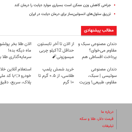
جراحی کاهش وزن ممکن است بسیاری موارد دیابت را درمان کند
تزریق سلول‌های انسولین‌ساز برای درمان دیابت در ایران
مطالب پیشنهادی
دندان مصنوعی سبک و
از الان تا آخر تابستون
مقاوم می‌خوای؟
حداقل 12کیلو چربی
ماه دیگه بده!
پرداخت اقساطی هم
میسوزونی🧨
سرمایه‌گذاری طلا با
داریم!😍 | 📍تهران
اقساط بی‌بهره
دندان مصنوعی
خرید شمش پلمپ
استعلام آنلاین خلا
سوئیسی | سبک،
طلاسی، از ۰.۵ گرم تا
خودرو 👈با کد ملی
مقاوم، طبیعی! ویزیت
۱۰ گرم
پلاک، سریع، دقیق 
رایگان+پرداخت
بدون معطلی
اقساطی😍
درباره ما
قیمت دلار، طلا و سکه
تبلیغات