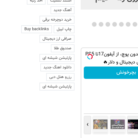
استند تسلیت
اخذ رتبه
عاشقانه با یک زن
آهنگ جدید
خرید دوچرخه برقی
چاپ لیبل
Buy backlinks
صرافی ارز دیجیتال
صندوق طلا
گردونه شانس بدون پوچ، از آیفون17تا PS5
پارتیشن شیشه ای
 دیجیتال و دلار🔥
دانلود اهنگ جدید
بچرخونش
رزرو هتل دبی
پارتیشن شیشه ای
›