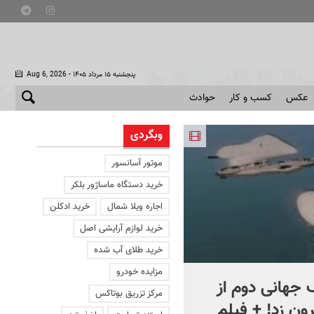
- پنجشنبه ۱۵ مرداد ۱۴۰۵
Aug 6, 2026
عکس
کسب و کار
حوادث
وبگردی
موتور آسانسور
خرید دستگاه ماساژور بلکر
اجاره ویلا شمال
خرید ادکلن
خرید لوازم آرایشی اصل
خرید طلای آب شده
مزایده خودرو
جهانی دوم از
افشای اطلاعات برای ترور
مرکز تزریق بوتاکس
ون زد! + فیلم
بارون ترامپ | ماجرای قرار