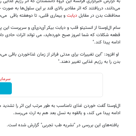
به گزارش خبرگزاری فرانسه این گروه دانشمندان که اثر رژیم غذایی‌ 
می‌دانند، دریافتند که اثر مقادیر بالای قند بر این سلول‌ها به صور
محافظت بدن در مقابل
دیابت
و بیماری قلبی، تا دوهفته باقی می‌ما
سام ال‌اوستا از انستیتو قلب و دیابت بیکر آی‌دی‌آی و سرپرست این 
قطعه شکلات که شما امروز صبح خورده‌اید، می تواند اثرات حادی داشته
ادامه پیدا کند."
یل دقیق با کنترل سرعت اتوماتیک 🎯
3 دلار کش بک در هر لات معامل
او افزود: "این تغییرات برای مدتی فراتر از زمان غذاخوردن باقی می
(مجموعه 47عددی + تخفیف ویژه)
کنید
بدن را به رژیم غذایی تغییر دهند."
ثبت سفارش!
ثبت نام کنید
سرمایه
ال‌اوستا گفت خوردن غذای نامناسب به طور مرتب این اثر را تشدید می
ادامه پیدا می کند، و بالقوه به نسل بعد هم به ارث می‌رسد.
یافته‌های این بررسی در "نشریه طب تجربی" گزارش شده است.