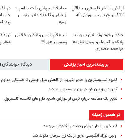
از الان تا آخر تابستون حداقل
معاملات جهانی نفت با اسپرد
12کیلو چربی میسوزونی🧨
از صفر و تا ۵۰۰ دلار بونوس
جزییات
اولیه
پرداخ
خلافی خودروتو الان ببین، با
استعلام فوری و آنلاین خلافی
پلاک و کد ملی، بدون نیاز به
پلیس راهور🚨
صفر پ
مراجعه حضوری
پر بیننده‌ترین اخبار پزشکی
دیدگاه خوانندگان ا
کمبود تستوسترون را جدی بگیرید؛ از کاهش میل جنسی تا خستگی مداوم
آیا روغن زیتون فرابکر بهتر از معمولی است؟
نتایج یک مطالعه درباره ترس از عوارض شدید داروهای کاهنده کلسترول
در همین زمینه
قند خون پایدار عوارض دیابت را کاهش می‌دهد
اولین نوزاد انگلیسی عاری از یک ژن سرطان متولد شد