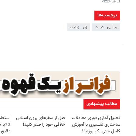
کد خبر
73224
برچسب‌ها
بیماری - دیابت
ژن - ژنتیک
مطالب پیشنهادی
تحلیل آماری فوری معادلات
قبل از سفرهای برون استانی
استعلا
ساختاری تفسیری با آموزش
خلافی خود را صفر کنید!
👈با ک
کامل حتی یک روزه !!
دقیق 