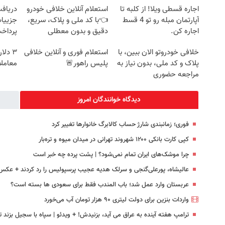
اجاره‌ قسطی ویلا! از کلبه تا
استعلام آنلاین خلافی خودرو
آپارتمان مبله رو تو 4 قسط
👈با کد ملی و پلاک، سریع،
جزییات
اجاره کن.
دقیق و بدون معطلی
پرداخ
خلافی خودروتو الان ببین، با
استعلام فوری و آنلاین خلافی
۳ دل
پلاک و کد ملی، بدون نیاز به
پلیس راهور🚨
معاملا
مراجعه حضوری
دیدگاه خوانندگان امروز
فوری؛ زمانبندی‌ شارژ حساب کالابرگ خانوارها تغییر کرد
کپی کارت بانکی ۱۲۰۰ شهروند تهرانی در میدان میوه و تره‌بار
چرا موشک‌های ایران تمام نمی‌شود؟ | پشت پرده چه خبر است
عالیشاه، پورعلی‌گنجی و سرلک هدیه عجیب پرسپولیس را رد کردند + عکس
عربستان وارد عمل شد؛ باب المندب فقط برای سعودی ها بسته است؟
واردات بنزین برای دولت لیتری ۹۰ هزار تومان آب می‌خورد
ترامپ هفته آینده به عراق می آید، بزنیدش! + ویدئو | سپاه با سجیل بزند تا.