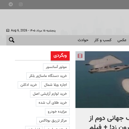
- پنجشنبه ۱۵ مرداد ۱۴۰۵
Aug 6, 2026
عکس
کسب و کار
حوادث
وبگردی
موتور آسانسور
خرید دستگاه ماساژور بلکر
اجاره ویلا شمال
خرید ادکلن
خرید لوازم آرایشی اصل
خرید طلای آب شده
مزایده خودرو
جهانی دوم از
افشای اطلاعات برای ترور
مرکز تزریق بوتاکس
ون زد! + فیلم
بارون ترامپ | ماجرای قرار