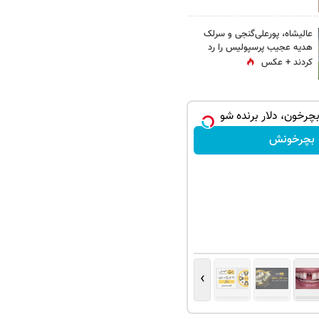
عالیشاه، پورعلی‌گنجی و سرلک
هدیه عجیب پرسپولیس را رد
کردند + عکس
بچرخون، دلار برنده شو
بچرخونش
›