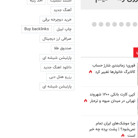
استند تسلیت
اخذ رتبه
عاشقانه با یک زن
آهنگ جدید
خرید دوچرخه برقی
چاپ لیبل
Buy backlinks
صرافی ارز دیجیتال
صندوق طلا
پارتیشن شیشه ای
فوری؛ زمانبندی‌ شارژ حساب
دانلود اهنگ جدید
کالابرگ خانوارها تغییر کرد
رزرو هتل دبی
پارتیشن شیشه ای
کپی کارت بانکی ۱۲۰۰ شهروند
تهرانی در میدان میوه و تره‌بار
چرا موشک‌های ایران تمام
نمی‌شود؟ | پشت پرده چه خبر
است