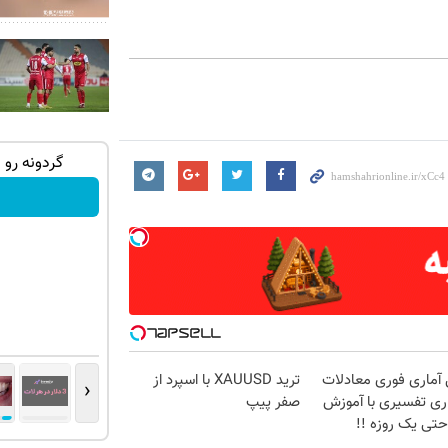
ه ایمپلنت
بازی کن ، گردونه بچرخون ، 1000 دلار جایزه
گردونه رو 
ببر 💲🤑💲
بچرخونش
آماری فوری معادلات
ترید XAUUSD با اسپرد از
‹
ری تفسیری با آموزش
صفر پیپ
تی یک روزه !!