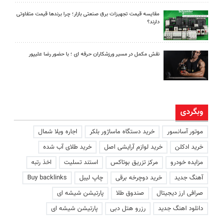
مقایسه قیمت تجهیزات برق صنعتی بازار؛ چرا برندها قیمت متفاوتی
دارند؟
نقش مکمل در مسیر ورزشکاران حرفه ای ؛ با حضور رضا علیپور
وبگردی
موتور آسانسور
خرید دستگاه ماساژور بلکر
اجاره ویلا شمال
خرید ادکلن
خرید لوازم آرایشی اصل
خرید طلای آب شده
مزایده خودرو
مرکز تزریق بوتاکس
استند تسلیت
اخذ رتبه
آهنگ جدید
خرید دوچرخه برقی
چاپ لیبل
Buy backlinks
صرافی ارز دیجیتال
صندوق طلا
پارتیشن شیشه ای
دانلود اهنگ جدید
رزرو هتل دبی
پارتیشن شیشه ای