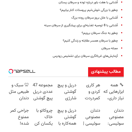
آشنایی با هفت باور درباره توده و سرطان پستان
چطور با بزرگی خوش‌خیم پروستات کنار بیاییم؟
آشنایی با علل بروز سرطان روده بزرگ
آشنایی با 8 توصیه تغذیه‌ای برای پیشگیری از سرطان سینه
چطور به جنگ سرطان برویم؟
چطور با سرطان همسر مقابله و زندگی کنیم؟
مجله سرطان
آزمایش‌های غربالگری سرطان برای تشخیص زودرس
مطالب پیشنهادی
🔧 همه
هر کاری
دریل و پیچ
مجموعه 47
🦷 سبک و
ابزارهایی که
کردی و
گوشتی
عددی دریل
طبیعی مثل
نیاز داری،
کمردردت
شارژی
پیچ گوشتی
دندان
توی یه کیف
درمان نشد؟
فوق‌قدرت با
شارژی
خودت!
دندان
دندان
دریل و پیچ
چروکاتو با
جراحی کمر
جمع شده!
پر کردن
کنترل
(تخفیف به
نصب آسان
مصنوعی
مصنوعی
گوشتی
خاک
ممنوع
تخفیف به
پرسشنامه و
سرعت ⚡
مدت
و پرداخت
سوئیسی:
سوئیسی |
همه‌کاره با
یکسان کن
شده!
مدت
دریافت راه
(همراه با
محدود)
اقساطی 💳
جدیدترین
سبک،
گیربکس
(روش
میخوای
محدود
حل
متعلقات)
📍 تهران