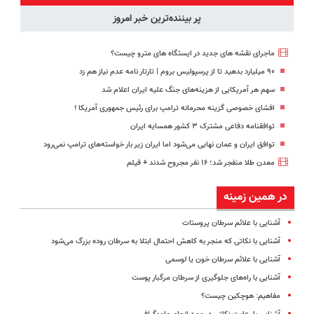
(◂پرسش‌نامه
پرکن
پر بیننده‌ترین خبر امروز
رو پر کن)
ماجرای نقشه های جدید در ایستگاه های مترو چیست؟
۹۰ میلیارد بدهید تا از پرسپولیس بروم | تارتار نامه عدم نیاز هم زد
سهم هر آمریکایی از هزینه‌های جنگ علیه ایران اعلام شد
افشای خصوصی گزینه محرمانه ترامپ برای رئیس جمهوری آمریکا !
توافقنامه دفاعی مشترک ۳ کشور همسایه ایران
توافق ایران و عمان نهایی می‌شود اما ایران زیر بار خواسته‌های ترامپ نمی‌رود
معدن طلا منفجر شد؛ ۱۶ نفر مجروح شدند + فیلم
در همین زمینه
آشنایی با علائم سرطان پروستات
آشنایی با نکاتی که منجر به کاهش احتمال ابتلا به سرطان روده بزرگ می‌شود
آشنایی با علائم سرطان خون یا لوسمی
آشنایی با راه‌های جلوگیری از سرطان مرگبار پوست
مفاهیم: هوچکین چیست؟