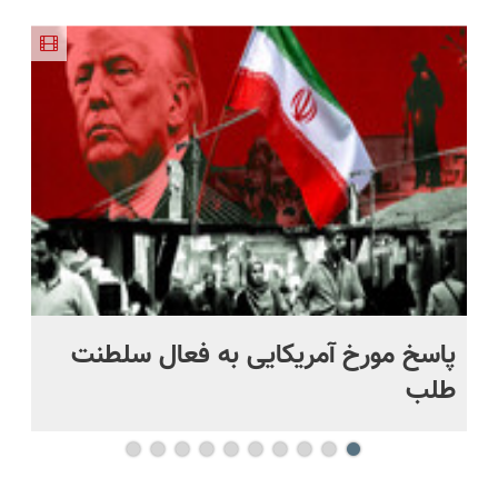
فناوری
مقاوم،
هوشمند ⚙️
خانگی+آسان+به
کمرت رو در
اروپا، سبک
طبیعی!
(نصف
صرفه)
منزل درمان
و مقاوم |
ویزیت
قیمت بازار
کنی؟
پرداخت
رایگان+پرداخت
🔥)
((پرسش‌نامه))
قسطی
اقساطی😍
پاسخ مورخ آمریکایی به فعال سلطنت
با
طلب