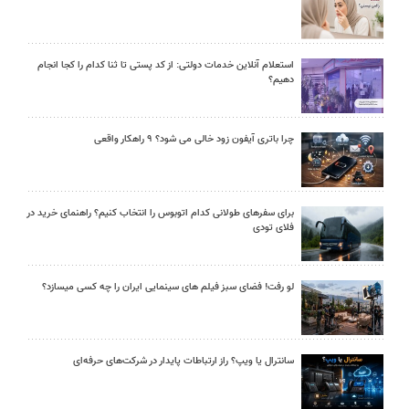
استعلام آنلاین خدمات دولتی: از کد پستی تا ثنا کدام را کجا انجام
دهیم؟
چرا باتری آیفون زود خالی می شود؟ ۹ راهکار واقعی
برای سفرهای طولانی کدام اتوبوس را انتخاب کنیم؟ راهنمای خرید در
فلای تودی
لو رفت! فضای سبز فیلم های سینمایی ایران را چه کسی میسازد؟
سانترال یا ویپ؟ راز ارتباطات پایدار در شرکت‌های حرفه‌ای