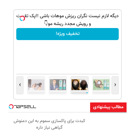
ک جهت
دیگه لازم نیست نگران ریزش موهات باشی !!پک تقویت
و رویش مجدد ریشه مو👇
تخفیف ویژه!
›
‹
مطالب پیشنهادی
کبدت برای پاکسازی سموم به این دمنوش
گیاهی نیاز داره