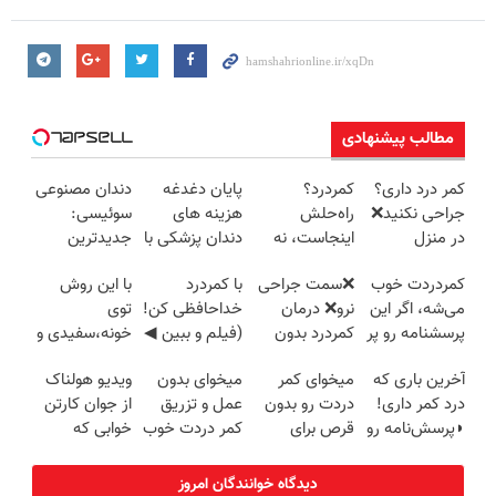
مطالب پیشنهادی
کمر درد داری؟
کمردرد؟
پایان دغدغه
دندان مصنوعی
جراحی نکنید❌
راه‌حلش
هزینه های
سوئیسی:
در منزل
اینجاست، نه
دندان پزشکی با
جدیدترین
درمانش کن
توی داروخونه
پک سفید
فناوری اروپا،
کمردردت خوب
❌سمت جراحی
با کمردرد
با این روش
(◂پرسش‌نامه)
کننده خانگی
سبک و مقاوم |
می‌شه، اگر این
نرو❌ درمان
خداحافظی کن!
توی
پرداخت قسطی
پرسشنامه رو پر
کمردرد بدون
(فیلم و ببین ◀
خونه،سفیدی و
کنی!!
قرص و دارو
پرسش‌نامه رو
زیبایی دندوناتو
آخرین باری که
میخوای کمر
میخوای بدون
ویدیو هولناک
پرکن)
برگردون
درد کمر داری!
دردت رو بدون
عمل و تزریق
از جوان کارتن
(40%off)
◗پرسش‌نامه رو
قرص برای
کمر دردت خوب
خوابی که
پر کن◖
همیشه خوب
شه؟
میلیاردر شد.
کنی؟
◂پرسش‌نامه رو
آموزش رایگان
دیدگاه خوانندگان امروز