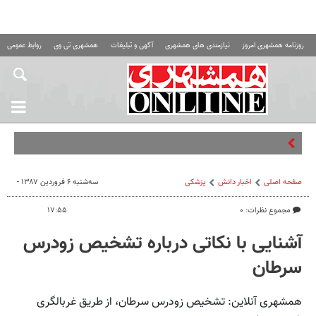
روزنامه همشهری امروز
نیازمندی های همشهری
آگهی و تبلیغات
همشهری تی وی
روابط عمومی ه
صفحه اصلی
اخبار دانش
پزشکی
سه‌شنبه ۶ فروردین ۱۳۸۷ -
مجموع نظرات: ۰
۱۷:۵۵
آشنایی با نکاتی درباره تشخیص زودرس
سرطان
همشهری آنلاین: تشخیص زودرس سرطان، از طریق غربالگری