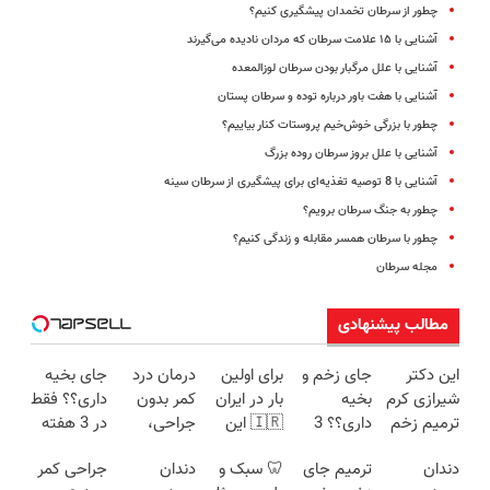
چطور از سرطان تخمدان پیشگیری کنیم؟
آشنایی با ۱۵ علامت سرطان که مردان نادیده می‌گیرند
آشنایی با علل مرگبار بودن سرطان لوزالمعده
آشنایی با هفت باور درباره توده و سرطان پستان
چطور با بزرگی خوش‌خیم پروستات کنار بیاییم؟
آشنایی با علل بروز سرطان روده بزرگ
آشنایی با 8 توصیه تغذیه‌ای برای پیشگیری از سرطان سینه
چطور به جنگ سرطان برویم؟
چطور با سرطان همسر مقابله و زندگی کنیم؟
مجله سرطان
مطالب پیشنهادی
این دکتر
جای زخم و
برای اولین
درمان درد
جای بخیه
شیرازی کرم
بخیه
بار در ایران
کمر بدون
داری؟؟ فقط
ترمیم زخم
داری؟؟ 3
🇮🇷 این
جراحی،
در 3 هفته
ایرانی را
هفته‌ای
دکتر کرم
تزریق ◀
ترمیمش
دندان
ترمیم جای
🦷 سبک و
دندان
جراحی کمر
ساخت!!!
محوش کن!
ترمیم کننده
پرسش‌نامه
کن!😍