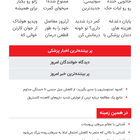
جادویی خنده
سوئیسی:
ممنوع شده!
زانو رو یکبار
(40%off)
رو رو لبات حک
جدیدترین
میخوای کمرت
برای همیشه
میکنه
فناوری اروپا،
رو در منزل
درمان کن!
پایان دغدغه
کمر درد شدید
آرتروز مفاصل
ویدیو هولناک
خرید40%تخفیف
سبک و مقاوم |
درمان کنی؟
◗پرسش‌نامه◖
هزینه های
داری؟ تو خونه
خود را به طور
از جوان کارتن
پرداخت قسطی
((پرسش‌نامه))
دندان پزشکی با
درمانش کن
قطعی درمان
خوابی که
پک سفید
(◂پرسش‌نامه
کنید!
میلیاردر شد.
کننده خانگی
رو پرکن)
◗پرسش‌نامه◖
آموزش رایگان
پر بیننده‌ترین اخبار پزشکی
دیدگاه خوانندگان امروز
پر بیننده‌ترین خبر امروز
کمبود تستوسترون را جدی بگیرید؛ از کاهش میل جنسی تا خستگی مداوم
نتایج یک مطالعه درباره ترس از عوارض شدید داروهای کاهنده کلسترول
در همین زمینه
آشنایی با علائم سرطان پروستات
آشنایی با نکاتی که منجر به کاهش احتمال ابتلا به سرطان روده بزرگ می‌شود