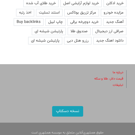
خرید ادکلن
خرید لوازم آرایشی اصل
خرید طلای آب شده
مزایده خودرو
مرکز تزریق بوتاکس
استند تسلیت
اخذ رتبه
آهنگ جدید
خرید دوچرخه برقی
چاپ لیبل
Buy backlinks
صرافی ارز دیجیتال
صندوق طلا
پارتیشن شیشه ای
دانلود اهنگ جدید
رزرو هتل دبی
پارتیشن شیشه ای
درباره ما
قیمت دلار، طلا و سکه
تبلیغات
نسخه دسکتاپ
حقوق همشهری‌آنلاین متعلق به موسسه همشهری است