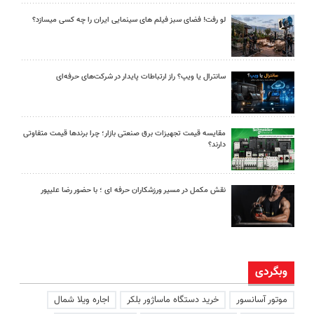
لو رفت! فضای سبز فیلم های سینمایی ایران را چه کسی میسازد؟
سانترال یا ویپ؟ راز ارتباطات پایدار در شرکت‌های حرفه‌ای
مقایسه قیمت تجهیزات برق صنعتی بازار؛ چرا برندها قیمت متفاوتی
دارند؟
نقش مکمل در مسیر ورزشکاران حرفه ای ؛ با حضور رضا علیپور
وبگردی
موتور آسانسور
خرید دستگاه ماساژور بلکر
اجاره ویلا شمال