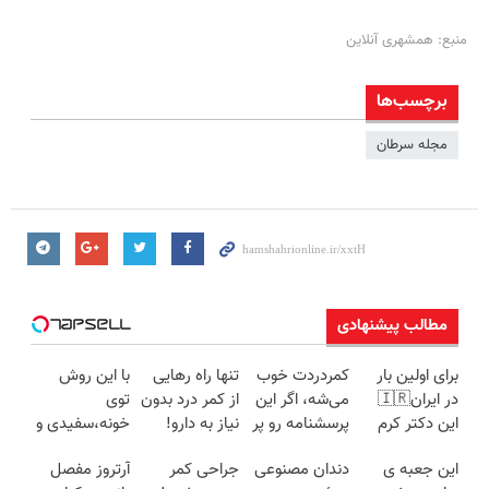
منبع: همشهری آنلاین
برچسب‌ها
مجله سرطان
مطالب پیشنهادی
برای اولین بار
کمردردت خوب
تنها راه رهایی
با این روش
در ایران🇮🇷
می‌شه، اگر این
از کمر درد بدون
توی
این دکتر کرم
پرسشنامه رو پر
نیاز به دارو!
خونه،سفیدی و
ترمیم کننده 23
کنی!!
(◂پرسش‌نامه)
زیبایی دندوناتو
این جعبه ی
دندان مصنوعی
جراحی کمر
آرتروز مفصل
روزه ساخت!
برگردون