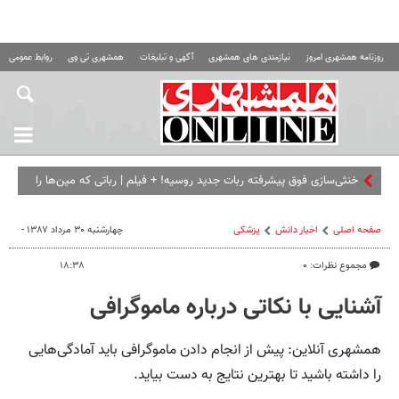
روزنامه همشهری امروز
نیازمندی های همشهری
آگهی و تبلیغات
همشهری تی وی
روابط عمومی ه
خنثی‌سازی فوق پیشرفته ربات جدید روسیه! + فیلم | رباتی که مین‌ها را
از فاصله یک کیلومتری مثل قند آب می‌کند!
صفحه اصلی
اخبار دانش
پزشکی
چهارشنبه ۳۰ مرداد ۱۳۸۷ -
مجموع نظرات: ۰
۱۸:۳۸
آشنایی با نکاتی درباره ماموگرافی
همشهری آنلاین: پیش از انجام دادن ماموگرافی باید آمادگی‌هایی
را داشته باشید تا بهترین نتایج به دست بیاید.