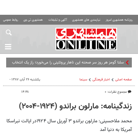
روزنامه همشهری امروز
نیازمندی های همشهری
آگهی و تبلیغات
همشهری تی وی
روابط عمومی ه
سلنا گومز هر روز سر صحنه این ناهار پروتئینی را می‌خورد؛ راز یک انتخاب
ساده و سیرکننده
صفحه اصلی
اخبار فرهنگی
سینما
یکشنبه ۲۶ آبان ۱۳۸۷ -
مجموع نظرات: ۰
۱۴:۴۸
زندگینامه: مارلون براندو (۱۹۲۴-۲۰۰۴)
محمد ملاحسینی: مارلون براندو ۳ آوریل سال ۱۹۲۴در ایالت نبراسکا
آمریکا به دنیا آمد