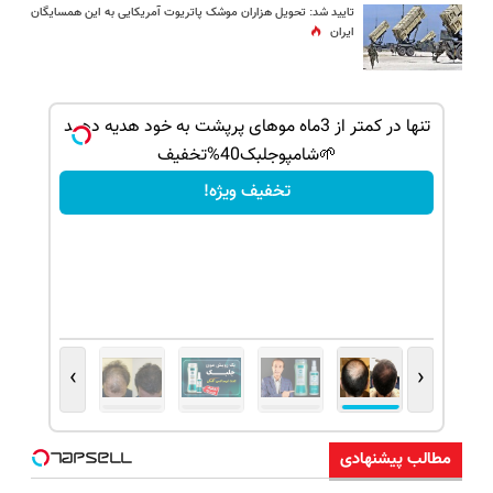
تایید شد: تحویل هزاران موشک پاتریوت آمریکایی به این همسایگان
ایران
بک!
تنها در کمتر از 3ماه موهای پرپشت به خود هدیه دهید
🌱شامپوجلبک40%تخفیف
تخفیف ویژه!
›
‹
مطالب پیشنهادی