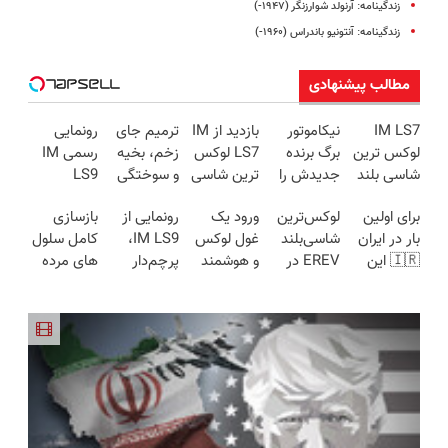
زندگینامه: آرنولد شوارزنگر (۱۹۴۷-)
زندگینامه: آنتونیو باندراس (۱۹۶۰-)
مطالب پیشنهادی
IM LS7
نیکاموتور
بازدید از IM
ترمیم جای
رونمایی
لوکس ترین
برگ برنده
LS7 لوکس
زخم، بخیه
رسمی IM
شاسی بلند
جدیدش را
ترین شاسی
و سوختگی
LS9
برقی ایران
رو کرد، IM
بلند برقی
فقط در 3
لوکس‌ترین
برای اولین
لوکس‌ترین
ورود یک
رونمایی از
بازسازی
LS9 رسماً
ایران در
هفته!!😍
EREV در
بار در ایران
شاسی‌بلند
غول لوکس
IM LS9،
کامل سلول
وارد بازار
باشگاه
ایران
🇮🇷 این
EREV در
و هوشمند
پرچم‌دار
های مرده
ایران شد
انقلاب
دکتر کرم
ایران، توسط
به ایران، IM
فوق‌لوکس
پوست، با
ترمیم کننده
نیکا موتور
LS9 رسماً
EREV وارد
کرم جوانساز
23 روزه
رونمایی
رونمایی شد
بازار ایران
جلبک(50%
ساخت!
شد!
شد
تخفیف)