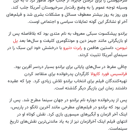
سرخپوستی را برای گرفتن جایزه، از جانب خود مامور کرد تا به این
وسیله توجه عموم را به وضع رقت‌بار سرخپوستان آمریکا جلب کند.
وی روز به روز بیشتر معطوف مسائل و مشکلات بشری شد و فیلم‌های
آخر او نشانگر این گونه تمایلات سیاسی و اجتماعی اوست.
براندو پیشکسوت سبکی معروف به نام متدی بود که بلافاصله پس از
او بازیگرانی مانند جیمز دین و مونتگومری کلیفت و سال‌ها بعد
پل
نیومن
، داستین هافمن و
رابرت دنیرو
با درخشش خود این سبک را در
سینمای آمریکا تثبیت کردند.
چاقی مفرط در سال‌های پایانی برای براندو بسیار دردسر آفرین بود.
فرانسیس فورد کاپولا
کارگردان پدرخوانده برای متقاعد کردن
تهیه‌کنندگان فیلم برای انتخاب براندو تلاش زیادی کرد. چرا که عقیده
داشتند زمان این بازیگر دیگر گذشته است.
پس از پدرخوانده دوباره نام براندو در جهان سینما مطرح شد. پس از
این بود که براندو در فیلم‌های مطرحی مانند آخرین تانگو در پاریس،
اینک آخر الزمان و آبگیرهای میسوری بازی کرد. نقش کوتاه او در
انتهای فیلم اینک آخرالزمان نیز از به یاد ماندنی‌ترین نقش‌های تاریخ
سینماست.