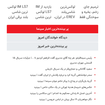
ترمیم کننده 23
ایرانی را
EREV وارد بازار
بوتاکس پوست
ترمیم جای
لوکس‌ترین
بازدید از IM
IM LS7 لوکس
روزه ساخت!
ساخت!!!
ایران شد
را جوان می کند
زخم، بخیه و
شاسی‌بلند
LS7 لوکس
ترین شاسی
سوختگی فقط
EREV در ایران،
ترین شاسی
بلند برقی ایران
در 3 هفته!!😍
توسط نیکا
بلند برقی ایران
موتور رونمایی
در باشگاه
پر بیننده‌ترین اخبار سینما
شد!
انقلاب
دیدگاه خوانندگان امروز
پر بیننده‌ترین خبر امروز
رئیس سیمافیلم: هر چه آقای مدیری گفت فراهم کردیم تا ...| جزئیات سریال ۱۵
قسمتی مهران مدیری
سعید آقاخانی و حجازی‌فر در یک سریال تاریخی
سحر دولتشاهی گریه کرد و درباره رفتنش از ایران گفت | ببینید
گریه بازیگران در وداع با پیکر خانم جوان سینما | ببینید
عکس‌های خبرساز هدیه تهرانی در یک مکان خاص | ببینید
آخرین غسل ۵ زندانی محکوم به اعدام | این سکانس را ببینید
نگار جواهریان ۱۹ سال پیش در لباس عروسی | ببینید