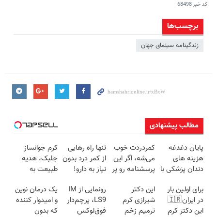
کد خبر
68498
برچسب‌ها
زندگینامه سینمای جهان
مطالب پیشنهادی
پایان دغدغه
کمردردت خوب
تنها راه رهایی
کرم جوانساز
هزینه های
می‌شه، اگر این
از کمر درد بدون
جلبک، هدیه
دندان پزشکی با
پرسشنامه رو پر
نیاز به دارو!
طبیعت به
پک سفید
کنی!!
(◂پرسش‌نامه)
شما(خرید با
برای اولین بار
این دکتر
رونمایی از IM
یک درمان نوین
کننده خانگی
تخفیف ویژه)
در ایران🇮🇷
شیرازی کرم
LS9، پرچم‌دار
و امیدوار کننده
این دکتر کرم
ترمیم زخم
فوق‌لوکس
که بدون