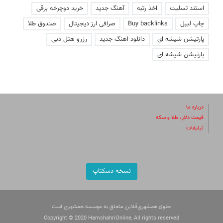
استند تسلیت
اخذ رتبه
آهنگ جدید
خرید دوچرخه برقی
چاپ لیبل
Buy backlinks
صرافی ارز دیجیتال
صندوق طلا
پارتیشن شیشه ای
دانلود اهنگ جدید
رزرو هتل دبی
پارتیشن شیشه ای
درباره ما
قیمت دلار، طلا و سکه
تبلیغات
نسخه دسکتاپ
حقوق همشهری‌آنلاین متعلق به موسسه همشهری است
Copyright © 2020 HamshahriOnline, All rights reserved