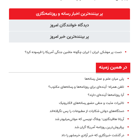
سوئیسی🇨🇭
طبیعی! ویزیت
دندان40%تخفیف)
آیفون17 و بیت
رایگان+پرداخت
کوین 🔥
پر بیننده‌ترین اخبار رسانه و روزنامه‌نگاری
اقساطی😍
دیدگاه خوانندگان امروز
پر بیننده‌ترین خبر امروز
دست پر موشکی ایران | ایران چگونه ماشین جنگی آمریکا را فرسوده کرد؟
در همین زمینه
پلی میان علم و عمل رسانه‌ها
تلفن همراه؛ آینده‌ای برای روزنامه‌ها و رسانه‌های مکتوب؟
آیا روزنامه‌ها آینده‌ای دارند؟
تاثیرات مثبت و منفی حضور رسانه‌های الکترونیک
دستگاه‌های دولتی‌ شکایات از مطبوعات را پس نگرفته‌اند
آریانا هافینگتون؛ وبلاگ‌ نویسی که مولتی‌میلیونر شد
پرفروش‌ترین روزنامه آمریکا گران شد
در گذشت خبرنگاری که خبر آزادی خرمشهر را داد