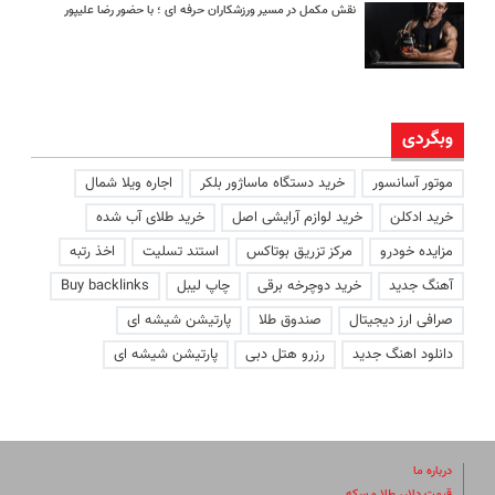
نقش مکمل در مسیر ورزشکاران حرفه ای ؛ با حضور رضا علیپور
وبگردی
موتور آسانسور
خرید دستگاه ماساژور بلکر
اجاره ویلا شمال
خرید ادکلن
خرید لوازم آرایشی اصل
خرید طلای آب شده
مزایده خودرو
مرکز تزریق بوتاکس
استند تسلیت
اخذ رتبه
آهنگ جدید
خرید دوچرخه برقی
چاپ لیبل
Buy backlinks
صرافی ارز دیجیتال
صندوق طلا
پارتیشن شیشه ای
دانلود اهنگ جدید
رزرو هتل دبی
پارتیشن شیشه ای
درباره ما
قیمت دلار، طلا و سکه