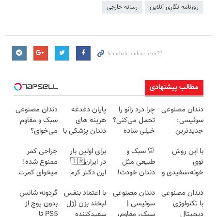
روزنامه نگاری آنلاین
رسانه‌ خارجی
مطالب پیشنهادی
دندان مصنوعی
چرا درد زانو را
پایان دغدغه
دندان مصنوعی
سوئیسی:
تحمل می‌کنی؟
هزینه های
سبک و مقاوم
جدیدترین
خیلی ساده
دندان پزشکی با
می‌خوای؟
فناوری اروپا،
درمنزل
پک سفید
پرداخت
با این روش
🦷 سبک و
برای اولین بار
جراحی کمر
سبک و مقاوم |
درمانش کن
کننده خانگی
اقساطی هم
توی
طبیعی مثل
در ایران🇮🇷
ممنوع شده!
پرداخت قسطی
داریم!😍 | 📍
خونه،سفیدی و
دندان خودت!
این دکتر کرم
میخوای کمرت
تهران
زیبایی دندوناتو
نصب آسان و
ترمیم کننده 23
رو در منزل
دندان مصنوعی
دندان مصنوعی
با اعتماد بنفس
گردونه شانس
برگردون
پرداخت
روزه ساخت!
درمان کنی؟
با تکنولوژی
سوئیسی |
لبخند بزن (ژل
بدون پوچ از
(40%off)
اقساطی 💳 📍
((پرسش‌نامه))
دیجیتال
سبک، مقاوم،
سفیدکننده
PS5 تا
تهران