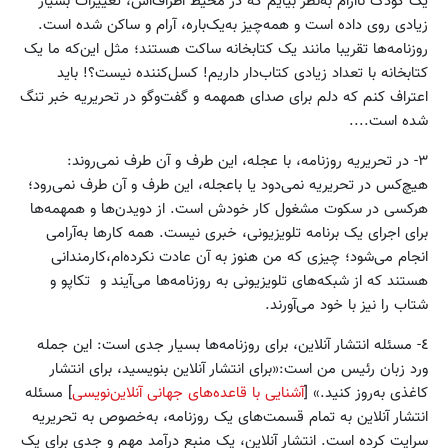
یک کودک نا‌آرام به‌نظر بیایم که در محیط اطراف‌اش، تغییرات بسیار
زیادی روی داده ‌است و همه‌چیز به‌یک‌باره، آرام و ساکن شده ‌است.
روزنامه‌ها تقریبا مانند یک کتابخانه ساکت هستند؛ مثل این‌که ما یک
کتابخانه با تعداد زیادی کتاب‌دار داریم! کسل‌کننده نیست؟! باید
اعتراف کنم که دلم برای صدای همهمه و گفت‌وگو در تحریریه خبر تنگ
شده ‌است....
٣- در تحریریه روزنامه، با عجله، این طرف و آن طرف نمی‌روند:
هیچ‌کس در تحریریه نمی‌دود یا باعجله، این طرف و آن طرف نمی‌رود؛
هرکسی در سکوت مشغول کار خودش است. از دویدن‌ها و همهمه‌ها
برای اجرای یک برنامه تلویزیونی، خبری نیست. همه کارها به‌آرامی
انجام می‌شود؛ چیزی که من هنوز به آن عادت نکرده‌ام،کارمندانی
هستند که از شبکه‌های تلویزیونی به روزنامه‌ها می‌آیند و تکاپو و
شتاب را نیز با خود می‌آورند.
٤- مسئله انتشار آنلاین، برای روزنامه‌ها بسیار جدی است: این جمله
ورد زبان رئیس من است:‌«برای انتشار آنلاین بنویسید، برای انتشار
کاغذی به‌روز کنید.» [
آشنایی با قاعده‌های جهانی آنلاین‌نویسی
] مسئله
انتشار آنلاین به تمام قسمت‌های یک روزنامه، به‌خصوص به تحریریه
سرایت کرده است. انتشار آنلاین، یک منبع درآمد مهم و جدی برای یک