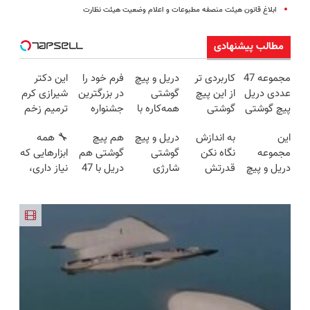
ابلاغ قانون هیئت منصفه مطبوعات و اعلام وضعیت هیئت نظارت
مطالب پیشنهادی
مجموعه 47
کاربردی تر
دریل و پیچ
فرم خود را
این دکتر
عددی دریل
از این پیچ
گوشتی
در بزرگترین
شیرازی کرم
پیچ گوشتی
گوشتی
همه‌کاره با
جشنواره
ترمیم زخم
شارژی
نداریم! 47
گیربکس
ایمپلنت
ایرانی را
این
به اندازش
دریل و پیچ
هم پیچ
🔧 همه
(تخفیف به
تیکه
هوشمند ⚙️
تهران پر
ساخت!!!
مجموعه
نگاه نکن
گوشتی
گوشتی هم
ابزارهایی که
مدت
کاربردی با
(نصف
کنید ! |
دریل و پیچ
قدرتش
شارژی
دریل با 47
نیاز داری،
محدود)
ضمانت
قیمت بازار
فقط ۲۵
گوشتی رو با
درحد هالکه
فوق‌قدرت با
تیکه
توی یه کیف
بازگشت
🔥)
میلیون
گارانتی و
😉 (پرداخت
کنترل
کاربردی! تا
جمع شده!
نصف قیمت
درب
سرعت ⚡
تخفیف داره
تخفیف به
بخر!😉
منزل+گارانتی
(همراه با
بخرش!🔥
مدت
تعویض)
متعلقات)
محدود