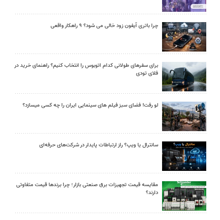
چرا باتری آیفون زود خالی می شود؟ ۹ راهکار واقعی
برای سفرهای طولانی کدام اتوبوس را انتخاب کنیم؟ راهنمای خرید در
فلای تودی
لو رفت! فضای سبز فیلم های سینمایی ایران را چه کسی میسازد؟
سانترال یا ویپ؟ راز ارتباطات پایدار در شرکت‌های حرفه‌ای
مقایسه قیمت تجهیزات برق صنعتی بازار؛ چرا برندها قیمت متفاوتی
دارند؟