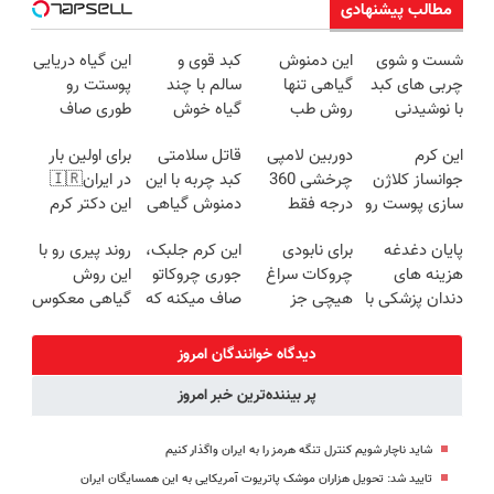
مطالب پیشنهادی
شست و شوی
این دمنوش
کبد قوی و
این گیاه دریایی
چربی های کبد
گیاهی تنها
سالم با چند
پوستت رو
با نوشیدنی
روش طب
گیاه خوش
طوری صاف
گیاهی(55%تخفیف)
سنتی ایمن
طعم
میکنه انگار
این کرم
دوربین لامپی
قاتل سلامتی
برای اولین بار
برای درمان
20سال جوون
جوانساز کلاژن
چرخشی 360
کبد چربه با این
در ایران🇮🇷
کبدچرب
شدی🔥
سازی پوست رو
درجه فقط
دمنوش گیاهی
این دکتر کرم
3برابر
امروز حراج شد
کبدتو بیمه کن
ترمیم کننده 23
پایان دغدغه
برای نابودی
این کرم جلبک،
روند پیری رو با
میکنه50%تخفیف
🔥 پرداخت
روزه ساخت!
هزینه های
چروکات سراغ
جوری چروکاتو
این روش
🔥
درب منزل
دندان پزشکی با
هیچی جز
صاف میکنه که
گیاهی معکوس
پک سفید
جوانساز جلبک
انگار بوتاکس
کن
کننده خانگی
نرو(تخفیف40%)
کردی!(تخفیف
دیدگاه خوانندگان امروز
ویژه)
پر بیننده‌ترین خبر امروز
شاید ناچار شویم کنترل تنگه هرمز را به ایران واگذار کنیم
تایید شد: تحویل هزاران موشک پاتریوت آمریکایی به این همسایگان ایران