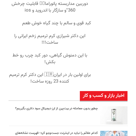
دوربین مداربسته پانوراما👈🏻 قابلیت چرخش
360°و سازگار با اندروید و ios
کبد قوی و سالم با چند گیاه خوش طعم
این دکتر شیرازی کرم ترمیم زخم ایرانی را
ساخت!!!
با این دمنوش گیاهی، دور کبد چرب رو خط
بکش!
برای اولین بار در ایران🇮🇷 این دکتر کرم ترمیم
کننده 23 روزه ساخت!
اخبار بازار و کسب و کار
چطور بدون معامله در بیت‌پین از ارز دیجیتال سود دلاری بگیریم؟
کدام علائم را نباید در اینترنت جست‌وجو کرد؛ فهرست نشانه‌های