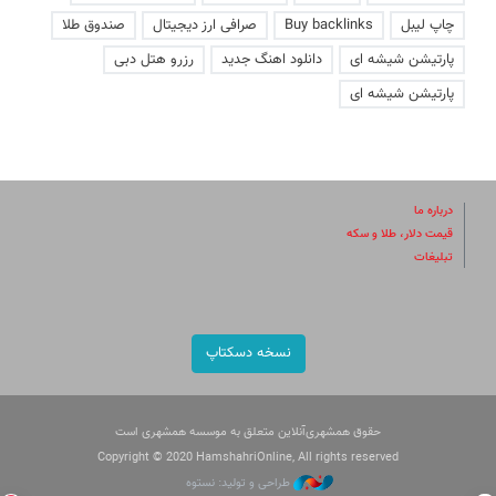
چاپ لیبل
Buy backlinks
صرافی ارز دیجیتال
صندوق طلا
پارتیشن شیشه ای
دانلود اهنگ جدید
رزرو هتل دبی
پارتیشن شیشه ای
درباره ما
قیمت دلار، طلا و سکه
تبلیغات
نسخه دسکتاپ
حقوق همشهری‌آنلاین متعلق به موسسه همشهری است
Copyright © 2020 HamshahriOnline, All rights reserved
طراحی و تولید: نستوه