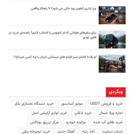
چرا باتری آیفون زود خالی می شود؟ ۹ راهکار واقعی
برای سفرهای طولانی کدام اتوبوس را انتخاب کنیم؟ راهنمای خرید در
فلای تودی
لو رفت! فضای سبز فیلم های سینمایی ایران را چه کسی میسازد؟
وبگردی
خرید و فروش USDT
موتور آسانسور
خرید دستگاه ماساژور بلکر
اجاره ویلا شمال
خرید ادکلن
خرید لوازم آرایشی اصل
خرید طلای آب شده
مزایده خودرو
مرکز تزریق بوتاکس
استند تسلیت
اخذ رتبه
آهنگ جدید
خرید دوچرخه برقی