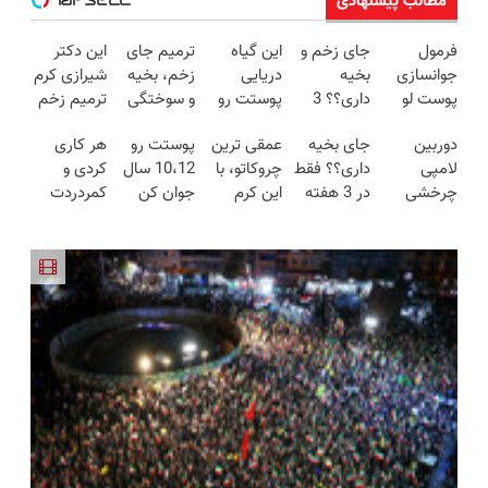
مطالب پیشنهادی
فرمول
جای زخم و
این گیاه
ترمیم جای
این دکتر
جوانسازی
بخیه
دریایی
زخم، بخیه
شیرازی کرم
پوست لو
داری؟؟ 3
پوستت رو
و سوختگی
ترمیم زخم
رفت!کرم
هفته‌ای
طوری صاف
فقط در 3
ایرانی را
دوربین
جای بخیه
عمقی ترین
پوستت رو
هر کاری
ضدچروک
محوش کن!
میکنه
هفته!!😍
ساخت!!!
لامپی
داری؟؟ فقط
چروکاتو، با
10،12 سال
کردی و
جلبک با
انگار20سال
چرخشی
در 3 هفته
این کرم
جوان کن
کمردردت
تخفیف
جوون شدی
360 درجه
ترمیمش
جوانساز،
(تخفیف تا
درمان نشد؟
🔥لینک
فقط امروز
کن!😍
صاف
امشب)
پر کردن
خرید
حراج شد🔥
کن(50%
پرسشنامه و
پرداخت
تخفیف
دریافت راه
درب منزل
سفارش
حل
فوری)