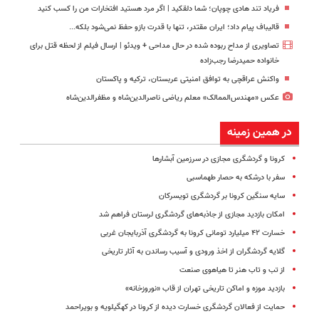
فریاد تند هادی چوپان؛‌ شما دلقکید | اگر مرد هستید افتخارات من را کسب کنید
قالیباف پیام داد؛ ایران مقتدر، تنها با قدرت بازو حفظ نمی‌شود بلکه...
تصاویری از مداح ربوده شده در حال مداحی + ویدئو | ارسال فیلم از لحظه قتل برای
خانواده‌ حمیدرضا رجب‌زاده
واکنش عراقچی به توافق امنیتی عربستان، ترکیه و پاکستان
عکس «مهندس‌الممالک» معلم ریاضی ناصرالدین‌شاه و مظفرالدین‌شاه
در همین زمینه
کرونا و گردشگری مجازی در سرزمین آبشارها
سفر با درشکه‌ به حصار طهماسبی
سایه سنگین کرونا بر گردشگری تویسرکان
امکان بازدید مجازی از جاذبه‌های گردشگری لرستان فراهم شد
خسارت ۴۲ میلیارد تومانی کرونا به گردشگری آذربایجان غربی
گلایه گردشگران از اخذ ورودی و آسیب رساندن به‌ آثار تاریخی
از تب و تاب هنر تا هیاهوی صنعت
بازدید موزه و اماکن تاریخی تهران از قاب «نوروزخانه»
حمایت از فعالان گردشگری خسارت دیده از کرونا در کهگیلویه و بویراحمد