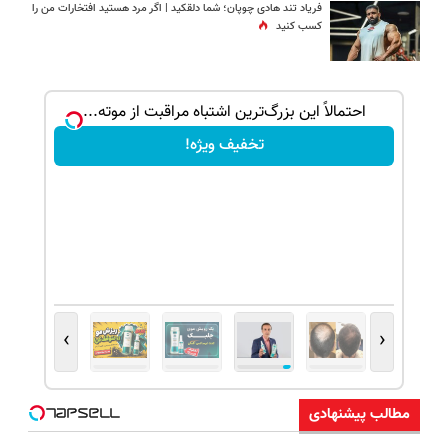
فریاد تند هادی چوپان؛‌ شما دلقکید | اگر مرد هستید افتخارات من را
کسب کنید
بک!
احتمالاً این بزرگ‌ترین اشتباه مراقبت از موته...
تخفیف ویژه!
›
‹
مطالب پیشنهادی