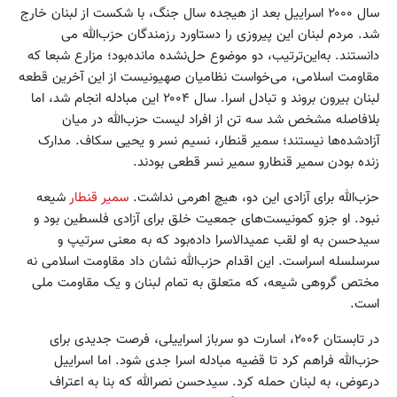
سال ۲۰۰۰ اسراییل بعد از هیجده سال جنگ، با شکست از لبنان خارج
شد. مردم لبنان این پیروزی را دستاورد رزمندگان حزب‌الله می
دانستند. به‌این‌ترتیب، دو موضوع حل‌نشده مانده‌بود؛ مزارع شبعا که
مقاومت اسلامی، می‌خواست نظامیان صهیونیست از این آخرین قطعه
لبنان بیرون بروند و تبادل اسرا. سال ۲۰۰۴ این مبادله انجام شد، اما
بلافاصله مشخص شد سه تن از افراد لیست حزب‌الله در میان
آزادشده‌ها نیستند؛ سمیر قنطار، نسیم نسر و یحیی سکاف. مدارک
زنده بودن سمیر قنطارو سمیر نسر قطعی بودند.
حزب‌الله برای آزادی این دو، هیچ اهرمی نداشت.
سمیر قنطار
شیعه
نبود. او جزو کمونیست‌های جمعیت خلق برای آزادی فلسطین بود و
سیدحسن به او لقب عمیدالاسرا داده‌بود که به معنی سرتیپ و
سرسلسله اسراست. این اقدام حزب‌الله نشان داد مقاومت اسلامی نه
مختص گروهی شیعه، که متعلق به تمام لبنان و یک مقاومت ملی
است.
در تابستان ۲۰۰۶، اسارت دو سرباز اسراییلی، فرصت جدیدی برای
حزب‌الله فراهم کرد تا قضیه مبادله اسرا جدی شود. اما اسراییل
درعوض، به لبنان حمله کرد. سیدحسن نصرالله که بنا به اعتراف