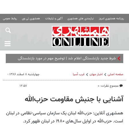
روزنامه همشهری امروز
نیازمندی های همشهری
آگهی و تبلیغات
همشهری تی وی
روابط عمومی ه
شرط جدید بازنشستگی اعلام شد | توضیح مهم در مورد بازنشستگی
خانم‌ها
صفحه اصلی
اخبار جهان
غرب آسیا
چهارشنبه ۸ اسفند ۱۳۸۶ -
مجموع نظرات: ۰
۱۲:۵۷
آشنایی با جنبش مقاومت حزب‌الله
همشهری آنلاین: حزب‌الله لبنان یک سازمان سیاسی-نظامی در لبنان
است. حزب‌الله در اوایل سال‌های ۱۹۸۰ در لبنان ظهور کرد.