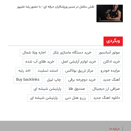
نقش مکمل در مسیر ورزشکاران حرفه ای ؛ با حضور رضا علیپور
وبگردی
موتور آسانسور
خرید دستگاه ماساژور بلکر
اجاره ویلا شمال
خرید ادکلن
خرید لوازم آرایشی اصل
خرید طلای آب شده
مزایده خودرو
مرکز تزریق بوتاکس
استند تسلیت
اخذ رتبه
آهنگ جدید
خرید دوچرخه برقی
چاپ لیبل
Buy backlinks
صرافی ارز دیجیتال
صندوق طلا
پارتیشن شیشه ای
دانلود اهنگ جدید
رزرو هتل دبی
پارتیشن شیشه ای
درباره ما