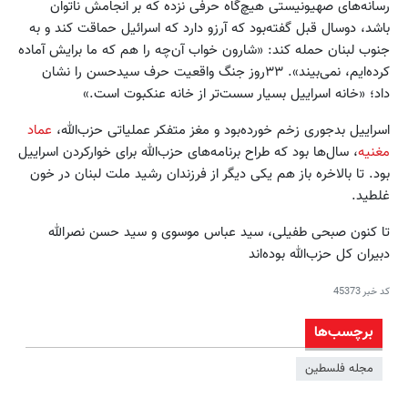
رسانه‌های صهیونیستی هیچ‌گاه حرفی نزده که بر انجامش ناتوان
باشد، دوسال قبل گفته‌بود که آرزو دارد که اسرائیل حماقت کند و به
جنوب لبنان حمله کند: «شارون خواب آن‌چه را هم که ما برایش آماده
کرده‌ایم، نمی‌بیند». ۳۳روز جنگ واقعیت حرف سیدحسن را نشان
داد؛ «خانه اسراییل بسیار سست‌تر از خانه عنکبوت است.»
اسراییل بدجوری زخم خورده‌بود و مغز متفکر عملیاتی حزب‌الله،
عماد
مغنیه
، سال‌ها بود که طراح برنامه‌های حزب‌الله برای خوارکردن اسراییل
بود. تا بالاخره باز هم یکی دیگر از فرزندان رشید ملت لبنان در خون
غلطید.
تا کنون صبحی طفیلی، سید عباس موسوی و سید حسن نصرالله
دبیران کل حزب‌الله بوده‌اند
کد خبر
45373
برچسب‌ها
مجله فلسطین