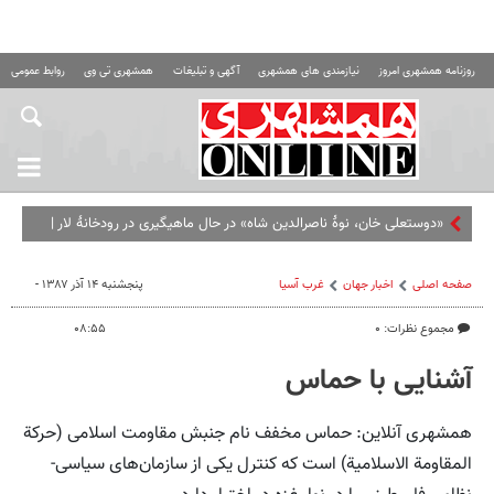
روزنامه همشهری امروز
نیازمندی های همشهری
آگهی و تبلیغات
همشهری تی وی
روابط عمومی ه
«دوستعلی خان، نوۀ ناصرالدین شاه» در حال ماهیگیری در رودخانۀ لار |
عکس
صفحه اصلی
اخبار جهان
غرب آسیا
پنجشنبه ۱۴ آذر ۱۳۸۷ -
مجموع نظرات: ۰
۰۸:۵۵
آشنایی با حماس
همشهری آنلاین: حماس مخفف نام جنبش مقاومت اسلامی (حرکة
المقاومة الاسلامیة) است که کنترل یکی از سازمان‌های سیاسی-