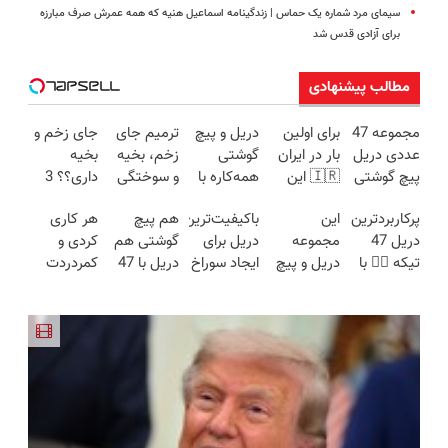
سیمای مرد شماره یک حماس | زندگینامه اسماعیل هنیه که همه عمرش صرف مبارزه
برای آزادی قدس شد
مطالب پیشنهادی
مجموعه 47
برای اولین
دریل و پیچ
ترمیم جای
جای زخم و
عددی دریل
بار در ایران
گوشتی
زخم، بخیه
بخیه
پیچ گوشتی
🇮🇷 این
همه‌کاره با
و سوختگی
داری؟؟ 3
شارژی
دکتر کرم
گیربکس
فقط در 3
هفته‌ای
پرکاربردترین
این
باکیفیت‌ترین
هم پیچ
هر کاری
(تخفیف به
ترمیم کننده
هوشمند ⚙️
هفته!!😍
محوش کن!
دریل 47
مجموعه
دریل برای
گوشتی هم
کردی و
مدت
23 روزه
(نصف
تیکه 👈🏻 با
دریل و پیچ
ایجاد سوراخ
دریل با 47
کمردردت
محدود)
ساخت!
قیمت بازار
کمترین
گوشتی رو با
😱
تیکه
درمان نشد؟
🔥)
قیمت 🔥
گارانتی و
کاربردی! تا
پر کردن
نصف قیمت
تخفیف داره
پرسشنامه و
بخر!😉
بخرش!🔥
دریافت راه
حل