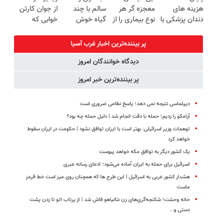
هزینه های
معجزه گر هر
سالم با چند
از جوان کارتن
(40%off)
دندان پزشکی با
نوع بیماری را از
گیاه خوش
خوابی که
پک سفید
شما دور می
طعم
میلیاردر شد.
کننده خانگی
کنند
آموزش رایگان
پر بیننده‌ترین اخبار غرب آسیا
دیدگاه خوانندگان امروز
پر بیننده‌ترین خبر امروز
دیپلماسی نتیجه‌ نمی دهد؛ پاسخ نظامی ضروری است
آرامکو را زدیم؛ حمله با دقت انجام شد | دلیل حمله چه بود؟
توهمات وزیر اسرائیلی: بهتر است با ایران توافق نشود | حکومت در ایران سقوط
خواهد کرد
یک کشور دیگر به توافق مکه خواهد پیوست
اسرائیل برای حمله به ایران آماده می‌شود؛ ادعای رسانه عبری
هشدار کشور عربی به اسرائیل | این طرح‌ ها که همچنان روی میز است خط قرمز
ماست
خانه وحشت؛ شکنجه‌گری‌های زن نتانیاهو فاش شد | از پرتاب اتو تا زدن پشت
دستی و...