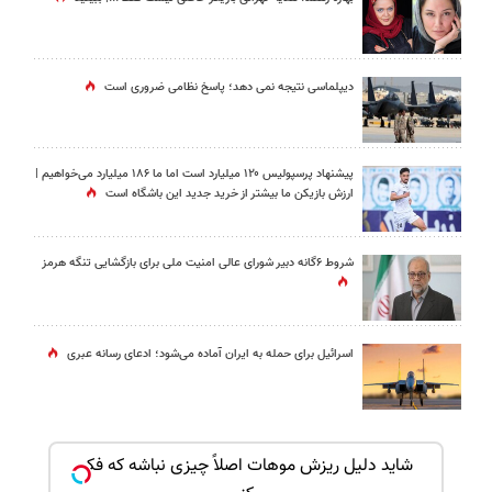
دیپلماسی نتیجه‌ نمی دهد؛ پاسخ نظامی ضروری است
پیشنهاد پرسپولیس ۱۲۰ میلیارد است اما ما ۱۸۶ میلیارد می‌خواهیم |
ارزش بازیکن ما بیشتر از خرید جدید این باشگاه است
شروط ۶گانه دبیر شورای عالی امنیت ملی برای بازگشایی تنگه هرمز
اسرائیل برای حمله به ایران آماده می‌شود؛ ادعای رسانه عبری
بک!
شاید دلیل ریزش موهات اصلاً چیزی نباشه که فکر