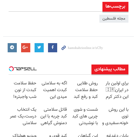
برچسب‌ها
مجله فلسطین
مطالب پیشنهادی
برای اولین بار
روش طلایی
اگه به سلامتی
حفظ سلامت
در ایران🇮🇷
حفظ سلامت
کبدت اهمیت
کبدت از نون
این دکتر کرم
کبد و رفع کبد
میدی این
شب واجبتره!
ترمیم کننده 23
چرب (خرید
دمنوش رو
با این روش
شست و شوی
قاتل سلامتی
یک انتخاب
روزه ساخت!
دمنوش کبد با
استفاده کن
توی
چربی های کبد
کبد چربه با این
درست،یک عمر
تخفیف ویژه)
خونه،سفیدی و
با نوشیدنی
دمنوش گیاهی
سلامتی
زیبایی دندوناتو
گیاهی(55%تخفیف)
کبدتو بیمه کن
کبد(55%تخفیف)
پایان دغدغه
این گیاهان
کبد قوی و
ویدیو هولناک
برگردون