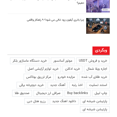
دهیم؟
چرا باتری آیفون زود خالی می شود؟ ۹ راهکار واقعی
وبگردی
خرید و فروش USDT
موتور آسانسور
خرید دستگاه ماساژور بلکر
اجاره ویلا شمال
خرید ادکلن
خرید لوازم آرایشی اصل
خرید طلای آب شده
مزایده خودرو
مرکز تزریق بوتاکس
استند تسلیت
اخذ رتبه
آهنگ جدید
خرید دوچرخه برقی
چاپ لیبل
Buy backlinks
صرافی ارز دیجیتال
صندوق طلا
پارتیشن شیشه ای
دانلود اهنگ جدید
رزرو هتل دبی
پارتیشن شیشه ای