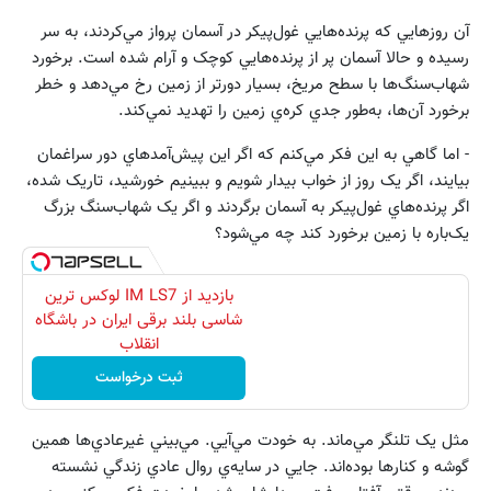
آن روز‌هايي که پرنده‌هايي غول‌پيکر در آسمان پرواز مي‌کردند، به سر
رسيده و حالا آسمان پر از پرنده‌هايي کوچک و آرام شده است. برخورد
شهاب‌سنگ‌ها با سطح مريخ، بسيار دور‌تر از زمين رخ مي‌دهد و خطر
برخورد آن‌ها، به‌طور جدي كره‌ي زمين را تهديد نمي‌کند.
- اما گاهي به اين فکر مي‌کنم كه اگر اين پيش‌آمد‌هاي دور سراغمان
بيايند، اگر يک روز از خواب بيدار شويم و ببينيم خورشيد، تاريک شده،
اگر پرنده‌هاي غول‌پيکر به آسمان بر‌گردند و اگر يک شهاب‌سنگ بزرگ
يک‌باره با زمين برخورد کند چه مي‌شود؟
بازدید از IM LS7 لوکس ترین
شاسی بلند برقی ایران در باشگاه
انقلاب
ثبت درخواست
مثل يک تلنگر مي‌ماند. به خودت مي‌آيي. مي‌بيني غير‌عادي‌ها همين
گوشه و کنار‌ها بوده‌اند. جايي در سايه‌ي روال عادي زندگي نشسته