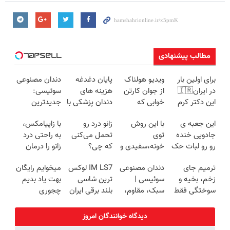
مطالب پیشنهادی
برای اولین بار
ویدیو هولناک
پایان دغدغه
دندان مصنوعی
در ایران🇮🇷
از جوان کارتن
هزینه های
سوئیسی:
این دکتر کرم
خوابی که
دندان پزشکی با
جدیدترین
ترمیم کننده 23
میلیاردر شد.
پک سفید
فناوری اروپا،
این جعبه ی
با این روش
زانو درد رو
با زاپیامکس،
روزه ساخت!
آموزش رایگان
کننده خانگی
سبک و مقاوم |
جادویی خنده
توی
تحمل می‌کنی
به راحتی درد
پرداخت قسطی
رو رو لبات حک
خونه،سفیدی و
که چی؟
زانو را درمان
میکنه
زیبایی دندوناتو
راه‌حلش
کنید!
ترمیم جای
دندان مصنوعی
IM LS7 لوکس
میخوایم رایگان
خرید40%تخفیف
برگردون
همین‌جاست!
زخم، بخیه و
سوئیسی |
ترین شاسی
بهت یاد بدیم
(40%off)
سوختگی فقط
سبک، مقاوم،
بلند برقی ایران
چجوری
در 3 هفته!!😍
طبیعی! ویزیت
پولدارشی! باور
رایگان+پرداخت
نداری امتحانش
دیدگاه خوانندگان امروز
اقساطی😍
مجانیه