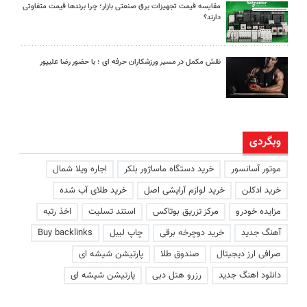
مقایسه قیمت تجهیزات برق صنعتی بازار؛ چرا برندها قیمت متفاوتی
دارند؟
نقش مکمل در مسیر ورزشکاران حرفه ای ؛ با حضور رضا علیپور
وبگردی
موتور آسانسور
خرید دستگاه ماساژور بلکر
اجاره ویلا شمال
خرید ادکلن
خرید لوازم آرایشی اصل
خرید طلای آب شده
مزایده خودرو
مرکز تزریق بوتاکس
استند تسلیت
اخذ رتبه
آهنگ جدید
خرید دوچرخه برقی
چاپ لیبل
Buy backlinks
صرافی ارز دیجیتال
صندوق طلا
پارتیشن شیشه ای
دانلود اهنگ جدید
رزرو هتل دبی
پارتیشن شیشه ای