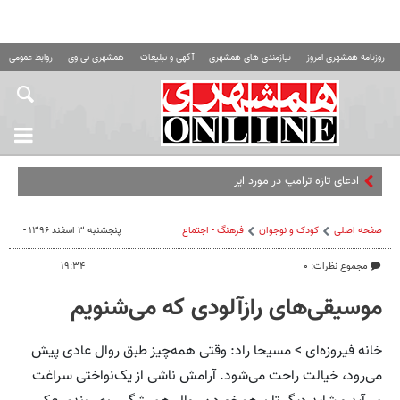
روزنامه همشهری امروز
نیازمندی های همشهری
آگهی و تبلیغات
همشهری تی وی
روابط عمومی ه
ادعای تازه ترامپ در مورد ایران: پس خواهیم دی
صفحه اصلی
کودک و نوجوان
فرهنگ - اجتماع
پنجشنبه ۳ اسفند ۱۳۹۶ -
مجموع نظرات: ۰
۱۹:۳۴
موسیقی‌های رازآلودی که می‌شنویم
خانه فیروزه‌ای > مسیحا راد: وقتی همه‌چیز طبق روال عادی پیش
می‌رود، خیالت راحت می‌شود. آرامش ناشی از یک‌نواختی سراغت