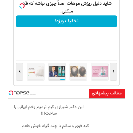
ک جهت
شاید دلیل ریزش موهات اصلاً چیزی نباشه که فکر
میکنی.
تخفیف ویژه!
›
‹
مطالب پیشنهادی
این دکتر شیرازی کرم ترمیم زخم ایرانی را
ساخت!!!
کبد قوی و سالم با چند گیاه خوش طعم