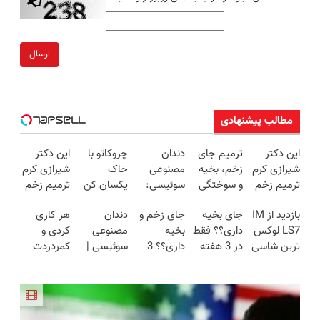
ارسال
مطالب پیشنهادی
این دکتر
ترمیم جای
دندان
چروکاتو با
این دکتر
شیرازی کرم
زخم، بخیه
مصنوعی
خاک
شیرازی کرم
ترمیم زخم
و سوختگی
سوئیسی:
یکسان کن
ترمیم زخم
ایرانی را
فقط در 3
جدیدترین
(روش
ایرانی را
بازدید از IM
جای بخیه
جای زخم و
دندان
هر کاری
ساخت!!!
هفته!!😍
فناوری
خانگی+آسان+به
ساخت!!!
LS7 لوکس
داری؟؟ فقط
بخیه
مصنوعی
کردی و
اروپا، سبک
صرفه)
ترین شاسی
در 3 هفته
داری؟؟ 3
سوئیسی |
کمردردت
و مقاوم |
بلند برقی
ترمیمش
هفته‌ای
سبک،
درمان نشد؟
پرداخت
ایران در
کن!😍
محوش کن!
مقاوم،
پر کردن
قسطی
باشگاه
طبیعی!
پرسشنامه و
انقلاب
ویزیت
دریافت راه