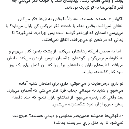
بودند و وقتي آفتاب رفت، پيدايشان شد. با خودت فکر مي‌کني چه
قدر ناگهاني‌ها به تو نزديک بوده‌اند.
ناگهاني‌ها همه‌جا هستند. معمولاً تا وقتي به آن‌ها فکر مي‌کني،
اتفاقي نمي‌افتد. وقتي مدام با خودت فکر مي‌کني کي باران مي‌بارد؟ يا
مي‌پرسي: آسمان که اين‌قدر گرفته است پس چرا برف نمي‌گيرد؟ تا
زماني که در ذهن تو مي‌چرخند، اتفاق نمي‌افتند.
- اما به محض اين‌که رهايشان مي‌کنم، از پشت پنجره کنار مي‌روم و
به کار‌هايم بر‌مي‌گردم، گوشه‌اي از آسمان هوس باريدن مي‌کند. يادش
مي‌افتد قطره‌هاي باران و دانه‌هاي برفي را که اين فصل براي يک روز
سرد کنار گذاشته، بباراند.
تو داري درس‌هايت را مي‌خواني، داري براي امتحان شنبه آماده
مي‌شوي و شايد به مهماني جذاب فردا فکر مي‌کني که آسمان مي‌بارد.
بعد وقتي کنار پنجره مي‌روي، از تماشاي باران تندي که چند دقيقه
پيش خبري از آن نبود شگفت‌زده مي‌شوي.
- ناگهاني‌ها هميشه همين‌قدر مملوس و ديدني هستند؟ هيچ‌وقت
نمي‌شود تا ابد مثل رازي سر بسته بمانند؟