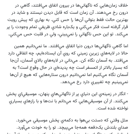
خلاف زمان‌هايي که ناگهاني‌ها در بيرون اتفاق مي‌افتند، گاهي در
درون رخ مي‌دهند. آن زمان است که قابل ديدن نيستند و شايد در
بهترين حالت فقط بتواني آن‌ها را حس کني. به بهاري که پيش رويت
قرار گرفته است فکر مي‌کني و يک‌باره شادي ظريفي تمام وجودت را پر
مي‌کند. تو اين حس ناگهاني را نمي‌بيني، ولي در قلبت حس مي‌کني.
اما گاهي ناگهاني‌ها درون دنيا اتفاق مي‌افتند. ما نمي‌دانيم همين
حالا در لايه‌هاي زيرينِ زميني که روي آن ايستاده‌ايم، چه اتفاقي دارد
مي‌افتد. به آسمان نگاه کن. مي‌داني در‌ لايه‌هاي بالاي آسمان، آن‌جا
که بسيار بالا‌تر از اتمسفر است چه پديده‌اي در حال وقوع است؟ به
آسمان نگاه مي‌کنيم اما نمي‌دانيم درون ستاره‌هايي که هيچ از آن‌ها
نمي‌بينيم چه تغييري دارد رخ مي‌دهد.
- انگار در زمينه‌ي اين دنياي پر از ناگهاني‌هاي پنهان، موسيقي‌اي پخش
مي‌کنند. از آن موسيقي‌هايي که مي‌دانم با نت‌ها و با راز‌هاي بسياري
نواخته شده است.
مثل وقتي که دستت بي‌هوا به دکمه‌ي پخش موسيقي مي‌خورد.
صداي بلندش يک‌دفعه همه‌جا مي‌پيچد. تو را به خودت مي‌آورد.