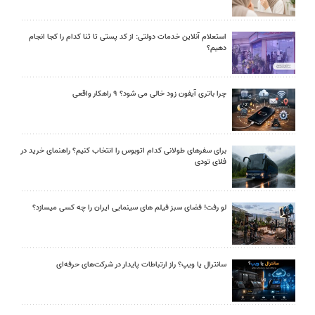
استعلام آنلاین خدمات دولتی: از کد پستی تا ثنا کدام را کجا انجام
دهیم؟
چرا باتری آیفون زود خالی می شود؟ ۹ راهکار واقعی
برای سفرهای طولانی کدام اتوبوس را انتخاب کنیم؟ راهنمای خرید در
فلای تودی
لو رفت! فضای سبز فیلم های سینمایی ایران را چه کسی میسازد؟
سانترال یا ویپ؟ راز ارتباطات پایدار در شرکت‌های حرفه‌ای