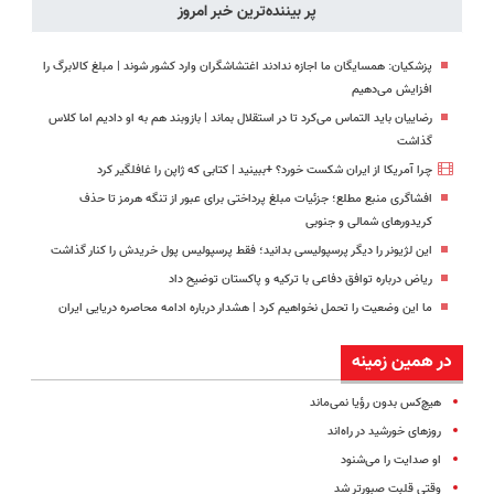
پر بیننده‌ترین خبر امروز
پزشکیان: همسایگان ما اجازه ندادند اغتشاشگران وارد کشور شوند | مبلغ کالابرگ را
افزایش می‌دهیم
رضاییان باید التماس می‌کرد تا در استقلال بماند | بازوبند هم به او دادیم اما کلاس
گذاشت
چرا آمریکا از ایران شکست خورد؟ +ببینید | کتابی که ژاپن را غافلگیر کرد
افشاگری منبع مطلع؛ جزئیات مبلغ پرداختی برای عبور از تنگه هرمز تا حذف
کریدورهای شمالی و جنوبی
این لژیونر را دیگر پرسپولیسی بدانید؛ فقط پرسپولیس پول خریدش را کنار گذاشت
ریاض درباره توافق دفاعی با ترکیه و پاکستان توضیح داد
ما این وضعیت را تحمل نخواهیم کرد | هشدار درباره ادامه محاصره دریایی ایران
در همین زمینه
هیچ‌کس بدون رؤیا نمی‌ماند
روزهای خورشید در راه‌اند
او صدایت را می‌شنود
وقتی قلبت صبورتر شد