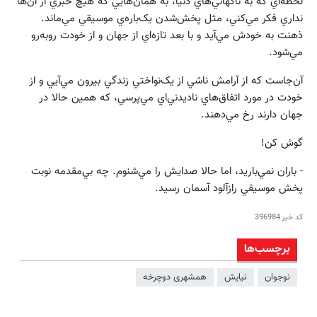
لحظه‌اي که به ناگهاني‌هاي دنيا، به همان‌هايي که هيچ خبري از آن‌ها
نداري فکر مي‌کني، مثل پخش‌شدن يک‌باره‌ي موسيقي مي‌ماند.
ذهنت به خودش مي‌آيد و با بعد تازه‌اي از جهان و از خودت رو‌به‌رو
مي‌شود.
آن‌جاست که از آرامش ناشي از يک‌نواختي زندگي بيرون مي‌آيي و از
خودت در مورد اتفاق‌هاي نا‌ديدني‌اي مي‌پرسي، که همين حالا در
جهان دارند رخ مي‌دهند.
گوش کن!
- باران ‌نمي‌باريد، اما حالا صدايش را مي‌شنوم. چه بي‌مقدمه نوبت
پخش موسيقي راز‌آلود آسمان رسيد.
کد خبر
396984
برچسب‌ها
نوجوان
نیایش
همشهری دوچرخه