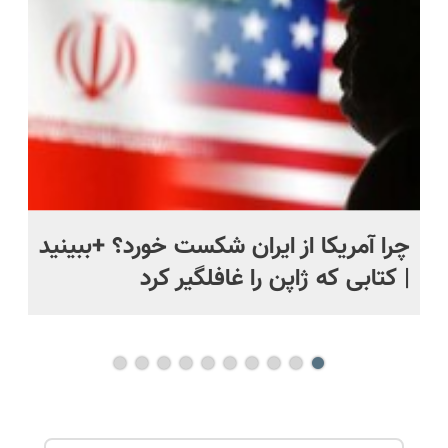
رایگان+پرداخت
حل
اقساطی😍
ی
چرا آمریکا از ایران شکست خورد؟ +ببینید
اس
| کتابی که ژاپن را غافلگیر کرد