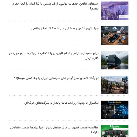
استعلام آنلاین خدمات دولتی: از کد پستی تا ثنا کدام را کجا انجام
دهیم؟
چرا باتری آیفون زود خالی می شود؟ ۹ راهکار واقعی
برای سفرهای طولانی کدام اتوبوس را انتخاب کنیم؟ راهنمای خرید در
فلای تودی
لو رفت! فضای سبز فیلم های سینمایی ایران را چه کسی میسازد؟
سانترال یا ویپ؟ راز ارتباطات پایدار در شرکت‌های حرفه‌ای
مقایسه قیمت تجهیزات برق صنعتی بازار؛ چرا برندها قیمت متفاوتی
دارند؟