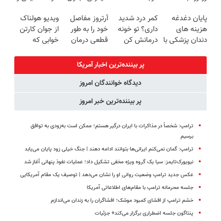
میکنه
امروز حراج شد
نیاز به دارو!
زیبایی دندوناتو
پایان دغدغه
کمر درد شدید
آرتروز مفاصل
ویدیو هولناک
خرید40%تخفیف
🔥 پرداخت
(◂پرسش‌نامه)
برگردون
هزینه های
داری؟ تو خونه
خود را به طور
از جوان کارتن
درب منزل
(40%off)
دندان پزشکی با
درمانش کن
قطعی درمان
خوابی که
پک سفید
(◂پرسش‌نامه
کنید!
میلیاردر شد.
کننده خانگی
رو پرکن)
◗پرسش‌نامه◖
آموزش رایگان
پر بیننده‌ترین اخبار آمریکا
دیدگاه خوانندگان امروز
پر بیننده‌ترین خبر امروز
ترامپ: شخصاً در مذاکرات با ایران درگیر هستم؛ ممکن است به‌زودی به توافق
برسیم
ترامپ: گمان نمی‌کنم ایرانی‌ها بتوانند ادامه دهند | جنگ خیلی زود پایان می‌یابد
نیویورک‌تایمز: سیا یک گروه ویژه مخفی تشکیل داد؛ عملیات نفوذ پنهانی آغاز شد
عکس جدید ترامپ وضعیت روانی او را نشان می‌دهد | توصیف یک مقام آمریکایی
جلسه محرمانه ترامپ با مقام‌های اطلاعاتی آمریکا
خشم ترامپ از افشای کمبود موشک؛ افشاگران را به زندان می‌اندازم
پنتاگون جلسه اضطراری برگزار می‌کند+ جزئیات