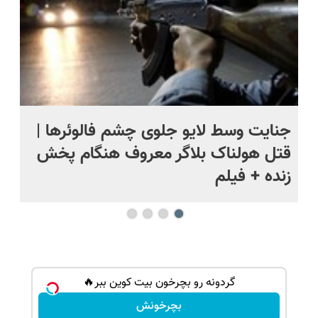
ج
جنایت وسط لایو جلوی چشم فالوئرها |
صح
قتل هولناک بلاگر معروف هنگام پخش
سب
زنده + فیلم
گردونه رو بچرخون بیت کوین ببر🔥
بچرخونش