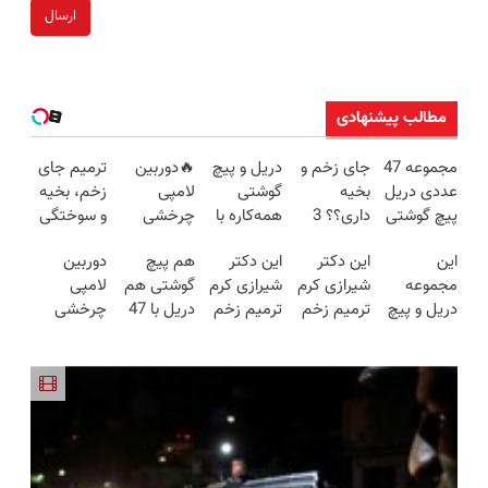
ارسال
مطالب پیشنهادی
مجموعه 47
جای زخم و
دریل و پیچ
🔥دوربین
ترمیم جای
عددی دریل
بخیه
گوشتی
لامپی
زخم، بخیه
پیچ گوشتی
داری؟؟ 3
همه‌کاره با
چرخشی
و سوختگی
شارژی
هفته‌ای
گیربکس
360 درجه
فقط در 3
این
این دکتر
این دکتر
هم پیچ
دوربین
(تخفیف به
محوش کن!
هوشمند ⚙️
🔥 پرداخت
هفته!!😍
مجموعه
شیرازی کرم
شیرازی کرم
گوشتی هم
لامپی
مدت
(نصف
درب منزل
دریل و پیچ
ترمیم زخم
ترمیم زخم
دریل با 47
چرخشی
محدود)
قیمت بازار
+ گارانتی
گوشتی رو با
ایرانی را
ایرانی را
تیکه
360 درجه
🔥)
تعویض
گارانتی و
ساخت!!!
ساخت!!!
کاربردی! تا
فقط امروز
نصف قیمت
تخفیف داره
حراج شد🔥
بخر!😉
بخرش!🔥
پرداخت
درب منزل