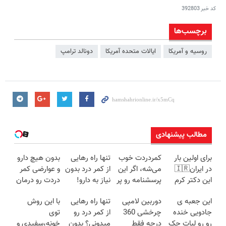
کد خبر
392803
برچسب‌ها
روسیه و آمریکا
ایالات متحده آمریکا
دونالد ترامپ
مطالب پیشنهادی
برای اولین بار
کمردردت خوب
تنها راه رهایی
بدون هیچ دارو
در ایران🇮🇷
می‌شه، اگر این
از کمر درد بدون
و عوارضی کمر
این دکتر کرم
پرسشنامه رو پر
نیاز به دارو!
دردت رو درمان
ترمیم کننده 23
کنی!!
(◂پرسش‌نامه)
کن!
این جعبه ی
دوربین لامپی
تنها راه رهایی
با این روش
روزه ساخت!
(پرسش‌نامه)
جادویی خنده
چرخشی 360
از کمر درد رو
توی
رو رو لبات حک
درجه فقط
میدونی؟ بدون
خونه،سفیدی و