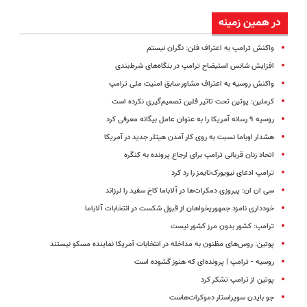
در همین زمینه
واکنش ترامپ به اعتراف فلن: نگران نیستم
افزایش شانس استیضاح ترامپ در بنگاه‌های شرط‌بندی
واکنش روسیه به اعتراف مشاور سابق امنیت ملی ترامپ
کرملین: پوتین تحت تاثیر فلین تصمیم‌گیری نکرده است
روسیه ۹ رسانه آمریکا را به عنوان عامل بیگانه معرفی کرد
هشدار اوباما نسبت به روی کار آمدن هیتلر جدید در آمریکا
اتحاد زنان قربانی ترامپ برای ارجاع پرونده به کنگره
ترامپ ادعای نیویورک‌تایمز را رد کرد
سی ان ان: پیروزی دمکرات‌ها در آلاباما کاخ سفید را لرزاند
خودداری نامزد جمهوریخواهان از قبول شکست در انتخابات آلاباما
ترامپ: کشور بدون مرز کشور نیست
پوتین: روس‌های مظنون به مداخله در انتخابات آمریکا نماینده مسکو نیستند
روسیه - ترامپ | پرونده‌ای که هنوز گشوده است
پوتین از ترامپ تشکر کرد
جو بایدن سوپراستار دموکرات‌هاست