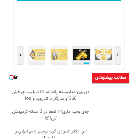
›
‹
مطالب پیشنهادی
دوربین مداربسته پانوراما👈🏻 قابلیت چرخش
360°و سازگار با اندروید و ios
جای بخیه داری؟؟ فقط در 3 هفته ترمیمش
کن!😍
این دکتر شیرازی کرم ترمیم زخم ایرانی را