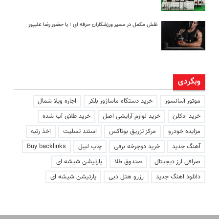
نقش مکمل در مسیر ورزشکاران حرفه ای ؛ با حضور رضا علیپور
وبگردی
موتور آسانسور
خرید دستگاه ماساژور بلکر
اجاره ویلا شمال
خرید ادکلن
خرید لوازم آرایشی اصل
خرید طلای آب شده
مزایده خودرو
مرکز تزریق بوتاکس
استند تسلیت
اخذ رتبه
آهنگ جدید
خرید دوچرخه برقی
چاپ لیبل
Buy backlinks
صرافی ارز دیجیتال
صندوق طلا
پارتیشن شیشه ای
دانلود اهنگ جدید
رزرو هتل دبی
پارتیشن شیشه ای