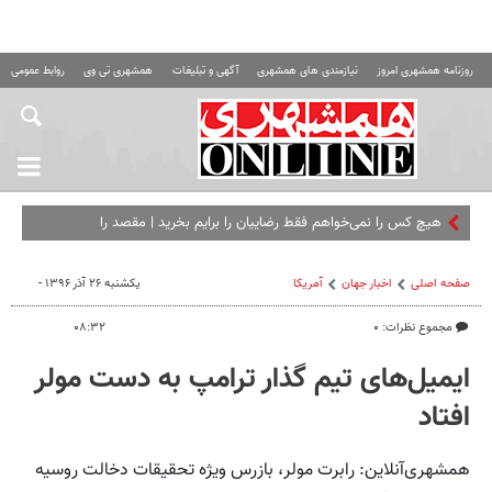
روزنامه همشهری امروز
نیازمندی های همشهری
آگهی و تبلیغات
همشهری تی وی
روابط عمومی ه
هیچ کس را نمی‌خواهم فقط رضاییان را برایم بخرید | مقصد رامین
مشخص شد؟
صفحه اصلی
اخبار جهان
آمریکا
یکشنبه ۲۶ آذر ۱۳۹۶ -
مجموع نظرات: ۰
۰۸:۳۲
ایمیل‌های تیم گذار ترامپ به دست مولر
افتاد
همشهری‌آنلاین: رابرت مولر، بازرس ویژه تحقیقات دخالت روسیه