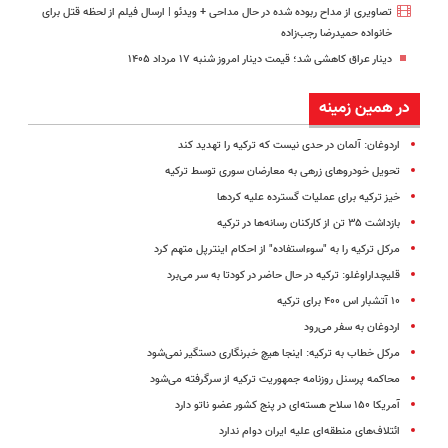
تصاویری از مداح ربوده شده در حال مداحی + ویدئو | ارسال فیلم از لحظه قتل برای
خانواده‌ حمیدرضا رجب‌زاده
دینار عراق کاهشی شد؛ قیمت دینار امروز شنبه ۱۷ مرداد ۱۴۰۵
در همین زمینه
اردوغان: آلمان در حدی نیست که ترکیه را تهدید کند
تحویل خودروهای زرهی به معارضان سوری توسط ترکیه
خیز ترکیه برای عملیات گسترده علیه کردها
بازداشت ۳۵ تن از کارکنان رسانه‌ها در ترکیه
مرکل ترکیه را به "سوءاستفاده" از احکام اینترپل متهم کرد
قلیچداراوغلو: ترکیه در حال حاضر در کودتا به سر می‌برد
۱۰ آتشبار اس ۴۰۰ برای ترکیه
اردوغان به سفر می‌رود
مرکل خطاب به ترکیه: اینجا هیچ خبرنگاری دستگیر نمی‌شود
محاکمه پرسنل روزنامه جمهوریت ترکیه از سرگرفته می‌شود
آمریکا ۱۵۰ سلاح هسته‌ای در پنج کشور عضو ناتو دارد
ائتلاف‌های منطقه‌ای علیه ایران دوام ندارد