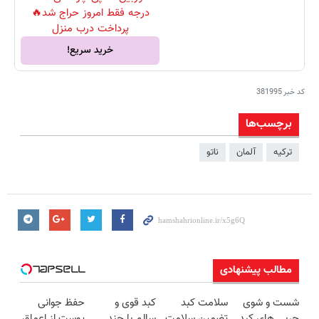
درجه فقط امروز حراج شد🔥
پرداخت درب منزل
خرید سریع!
کد خبر
381995
برچسب‌ها
ترکیه
آلمان
ناتو
مطالب پیشنهادی
شست و شوی
سلامت کبد
کبد قوی و
حفظ جوانی
چربی های کبد
تضمین سلامت
سالم با چند
پوست از اعماق