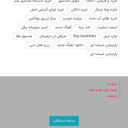
خرید و فروش USDT
موتور آسانسور
خرید دستگاه ماساژور بلکر
اجاره ویلا شمال
خرید ادکلن
خرید لوازم آرایشی اصل
خرید طلای آب شده
مزایده خودرو
مرکز تزریق بوتاکس
استند تسلیت
اخذ رتبه
آهنگ جدید
خرید دوچرخه برقی
چاپ لیبل
Buy backlinks
صرافی ارز دیجیتال
صندوق طلا
پارتیشن شیشه ای
دانلود اهنگ جدید
رزرو هتل دبی
پارتیشن شیشه ای
درباره ما
قیمت دلار، طلا و سکه
تبلیغات
نسخه دسکتاپ