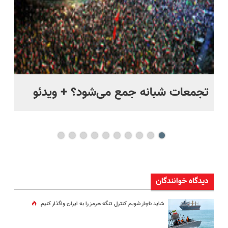
ر
تجمعات شبانه جمع می‌شود؟ + ویدئو
مس
مخ
دیدگاه خوانندگان
شاید ناچار شویم کنترل تنگه هرمز را به ایران واگذار کنیم