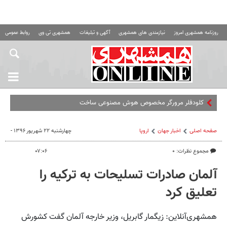
روزنامه همشهری امروز
نیازمندی های همشهری
آگهی و تبلیغات
همشهری تی وی
روابط عمومی ه
کلودفلر مرورگر مخصوص هوش مصنوعی ساخت
صفحه اصلی
اخبار جهان
اروپا
چهارشنبه ۲۲ شهریور ۱۳۹۶ -
مجموع نظرات: ۰
۰۷:۰۶
آلمان صادرات تسلیحات به ترکیه را
تعلیق کرد
همشهری‌آنلاین: زیگمار گابریل، وزیر خارجه آلمان گفت کشورش