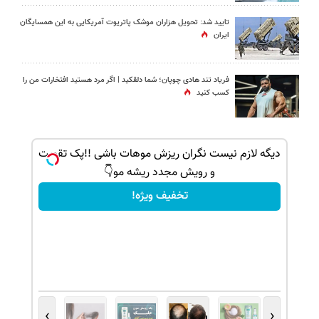
تایید شد: تحویل هزاران موشک پاتریوت آمریکایی به این همسایگان
ایران
فریاد تند هادی چوپان؛‌ شما دلقکید | اگر مرد هستید افتخارات من را
کسب کنید
بک!
دیگه لازم نیست نگران ریزش موهات باشی !!پک تقویت
و رویش مجدد ریشه مو👇
تخفیف ویژه!
›
‹