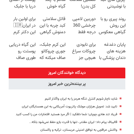
با نوشیدنی
کل بدن!
گیاه خوش
دریا با جلبک
گیاهی(55%تخفیف)
سفارش سم
طعم
اسپیرولینا
روند پیری رو با
دوربین لامپی
قاتل سلامتی
برای اولین بار
زدای کبد با۵۰٪
این روش
چرخشی 360
کبد چربه با این
در ایران🇮🇷
تخفیف
گیاهی معکوس
درجه فقط
دمنوش گیاهی
این دکتر کرم
کن
امروز حراج شد
کبدتو بیمه کن
ترمیم کننده 23
پایان دغدغه
برای نابودی
این کرم جلبک،
این گیاه دریایی
🔥 پرداخت
روزه ساخت!
هزینه های
چروکات سراغ
جوری چروکاتو
پوستت رو
درب منزل
دندان پزشکی با
هیچی جز
صاف میکنه که
طوری صاف
پک سفید
جوانساز جلبک
انگار بوتاکس
میکنه انگار
کننده خانگی
نرو(تخفیف40%)
کردی!(تخفیف
20سال جوون
دیدگاه خوانندگان امروز
ویژه)
شدی🔥
پر بیننده‌ترین خبر امروز
شاید ناچار شویم کنترل تنگه هرمز را به ایران واگذار کنیم
تایید شد: تحویل هزاران موشک پاتریوت آمریکایی به این همسایگان ایران
فریاد تند هادی چوپان؛‌ شما دلقکید | اگر مرد هستید افتخارات من را کسب کنید
قالیباف پیام داد؛ ایران مقتدر، تنها با قدرت بازو حفظ نمی‌شود بلکه...
واکنش عراقچی به توافق امنیتی عربستان، ترکیه و پاکستان