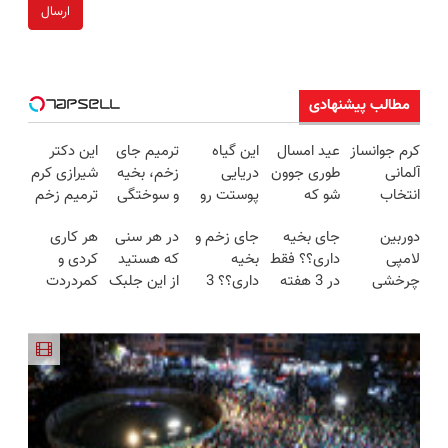
ارسال
مطالب پیشنهادی
کرم جوانساز
عید امسال
این گیاه
ترمیم جای
این دکتر
آلمانی
طوری جوون
دریایی
زخم، بخیه
شیرازی کرم
انتخاب
شو که
پوستت رو
و سوختگی
ترمیم زخم
ستاره ها!
هیچکس
طوری صاف
فقط در 3
ایرانی را
دوربین
جای بخیه
جای زخم و
در هر سنی
هر کاری
خرید با
نشناستت
میکنه
هفته!!😍
ساخت!!!
لامپی
داری؟؟ فقط
بخیه
که هستید
کردی و
تخفیف
انگار20سال
چرخشی
در 3 هفته
داری؟؟ 3
از این جلبک
کمردردت
جوون شدی
360 درجه
ترمیمش
هفته‌ای
جوانساز
درمان نشد؟
🔥لینک
فقط امروز
کن!😍
محوش کن!
غافل
پر کردن
خرید
حراج شد🔥
نشوید!
پرسشنامه و
پرداخت
40%تخفیف
دریافت راه
درب منزل
حل