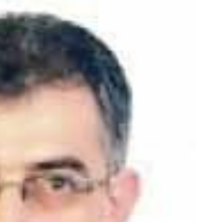
ین کوییک گذاشتی برای فروش ؟ اینجا
جای این پک تقویت موی جلبک 
سریع و راحت بفروش
خالیه!45%تخفیف
درخواست فروش
خرید محصول