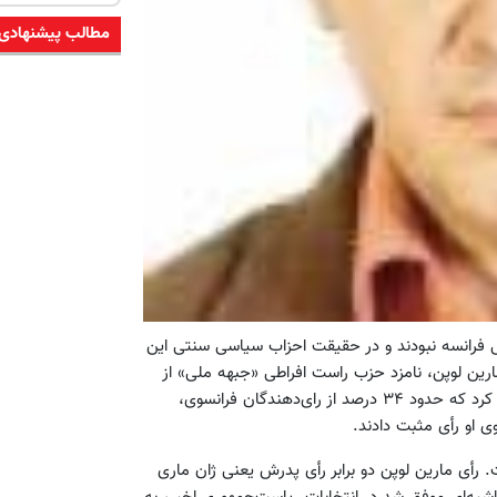
مطالب پیشنهادی
سی فرانسه نبودند و در حقیقت احزاب سیاسی سنتی این
رین لوپن، نامزد حزب راست افراطی «جبهه ملی» از
نامزد مستقل میانه شکست خورد اما نباید فراموش کرد که حدود ۳۴ درصد از رای‌دهندگان فرانسوی،
. رأی مارین لوپن دو برابر رأی پدرش یعنی ژان ماری