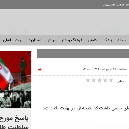
ابط عمومی همشهری
محله
زندگی
دانش
فرهنگ و هنر
ورزش
استان‌ها
چندرسانه‌ای
سه‌شنبه ۱۹ اردیبهشت ۱۳۹۶ - ۰۳:۰۱
۰ نفر
‌های خاصی داشت که نتیجه آن در نهایت باعث شد
شادمهر عقیلی قطعه «گل
پاسخ مورخ 
یاس» را بازخوانی کرد | ببینید
سلطنت طل