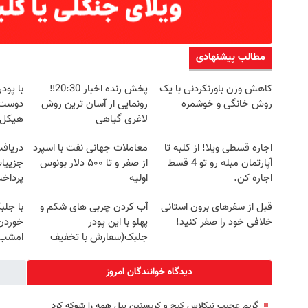
مطالب پیشنهادی
کاهش وزن باورنکردنی با یک
پخش زنده اخبار 20:30‼️
با پو
روش خانگی و خوشمزه
رونمایی از آسان ترین روش
دوست 
لاغری گیاهی
هیکل 
خرید45%off
اجاره‌ قسطی ویلا! از کلبه تا
معاملات جهانی نفت با اسپرد
آپارتمان مبله رو تو 4 قسط
از صفر و تا ۵۰۰ دلار بونوس
جزییات
اجاره کن.
اولیه
پرداخ
قبل از سفرهای برون استانی
آب کردن چربی های شکم و
با جلب
خلافی خود را صفر کنید!
پهلو با این پودر
خوردن 
جلبک(سفارش با تخفیف
امشب
ویژه)
دیدگاه خوانندگان امروز
گریم عجیب نیکلاس کیج و کریستین بیل همه را شوکه کرد