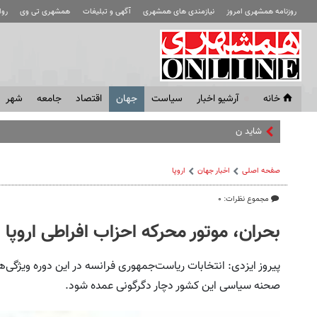
روزنامه همشهری امروز
نیازمندی های همشهری
آگهی و تبلیغات
همشهری تی وی
رو
خانه
آرشیو اخبار
سياست
جهان
اقتصاد
جامعه
شهر
شاید ناچار شویم کنترل تنگه ه
صفحه اصلی
اخبار جهان
اروپا
مجموع نظرات: ۰
بحران، موتور محرکه احزاب افراطی اروپا
پیروز ایزدی: انتخابات ریاست‌جمهوری فرانسه در این دوره ویژگی
صحنه سیاسی این کشور دچار دگرگونی عمده شود.