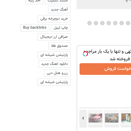
استند تسلیت
اخذ رتبه
آهنگ جدید
خرید دوچرخه برقی
چاپ لیبل
Buy backlinks
صرافی ارز دیجیتال
صندوق طلا
هی و تنها با یک بار مراجعه
پارتیشن شیشه ای
فروخته شد
دانلود اهنگ جدید
خواست فروش
رزرو هتل دبی
پارتیشن شیشه ای
›