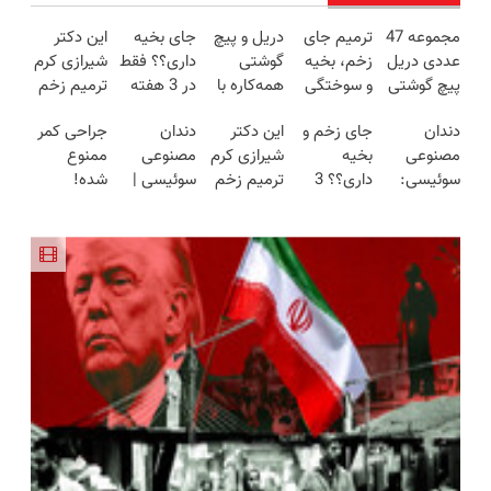
مجموعه 47
ترمیم جای
دریل و پیچ
جای بخیه
این دکتر
عددی دریل
زخم، بخیه
گوشتی
داری؟؟ فقط
شیرازی کرم
پیچ گوشتی
و سوختگی
همه‌کاره با
در 3 هفته
ترمیم زخم
شارژی
فقط در 3
گیربکس
ترمیمش
ایرانی را
دندان
جای زخم و
این دکتر
دندان
جراحی کمر
(تخفیف به
هفته!!😍
هوشمند ⚙️
کن!😍
ساخت!!!
مصنوعی
بخیه
شیرازی کرم
مصنوعی
ممنوع
مدت
(نصف
سوئیسی:
داری؟؟ 3
ترمیم زخم
سوئیسی |
شده!
محدود)
قیمت بازار
جدیدترین
هفته‌ای
ایرانی را
سبک،
میخوای
🔥)
فناوری
محوش کن!
ساخت!!!
مقاوم،
کمرت رو در
اروپا، سبک
طبیعی!
منزل درمان
و مقاوم |
ویزیت
کنی؟
پرداخت
رایگان+پرداخت
((پرسش‌نامه))
قسطی
اقساطی😍