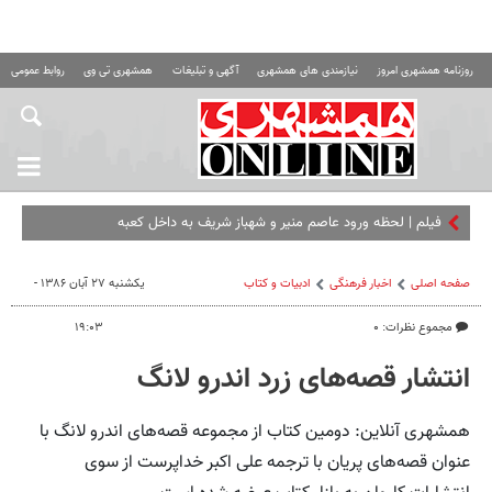
روزنامه همشهری امروز
نیازمندی های همشهری
آگهی و تبلیغات
همشهری تی وی
روابط عمومی ه
فیلم | لحظه ورود عاصم منیر و شهباز شریف به داخل کعبه
صفحه اصلی
اخبار فرهنگی
ادبیات و کتاب
یکشنبه ۲۷ آبان ۱۳۸۶ -
مجموع نظرات: ۰
۱۹:۰۳
انتشار قصه‌های زرد اندرو لانگ
همشهری آنلاین: دومین کتاب از مجموعه قصه‌های اندرو لانگ با
عنوان قصه‌های پریان با ترجمه علی اکبر خداپرست از سوی