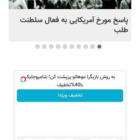
پاسخ مورخ آمریکایی به فعال سلطنت
با
طلب
بک!
به روش بازیگرا موهاتو پرپشت کن! شامپوجلبک
با40%تخفیف
تخفیف ویژه!