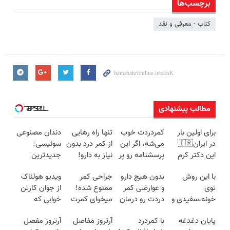
برچسب‌ها
کتاب - معرفی و نقد
مطالب پیشنهادی
برای اولین بار
کمردردت خوب
تنها راه رهایی
دندان مصنوعی
در ایران🇮🇷
می‌شه، اگر این
از کمر درد بدون
سوئیسی:
این دکتر کرم
پرسشنامه رو پر
نیاز به دارو!
جدیدترین
ترمیم کننده 23
کنی!!
(◂پرسش‌نامه)
فناوری اروپا،
با این روش
بدون هیچ دارو
جراحی کمر
ویدیو هولناک
روزه ساخت!
سبک و مقاوم |
توی
و عوارضی کمر
ممنوع شده!
از جوان کارتن
پرداخت قسطی
خونه،سفیدی و
دردت رو درمان
میخوای کمرت
خوابی که
زیبایی دندوناتو
کن!
رو در منزل
میلیاردر شد.
پایان دغدغه
با کمردرد
آرتروز مفاصل
آرتروز مفصل
برگردون
(پرسش‌نامه)
درمان کنی؟
آموزش رایگان