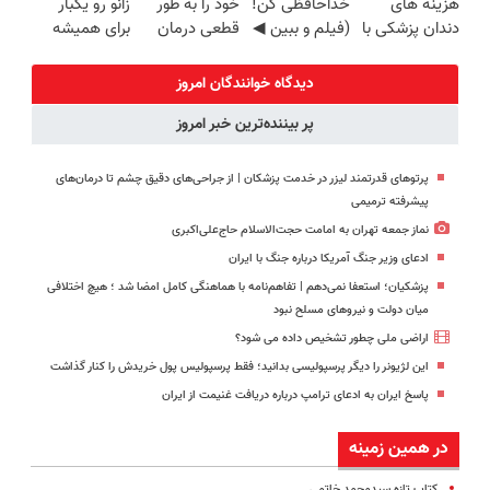
هزینه های
خداحافظی کن!
خود را به طور
زانو رو یکبار
(40%off)
((پرسش‌نامه))
دندان پزشکی با
(فیلم و ببین ◀
قطعی درمان
برای همیشه
پک سفید
پرسش‌نامه رو
کنید!
درمان کن!
کننده خانگی
پرکن)
◗پرسش‌نامه◖
◗پرسش‌نامه◖
دیدگاه خوانندگان امروز
پر بیننده‌ترین خبر امروز
پرتوهای قدرتمند لیزر در خدمت پزشکان | از جراحی‌های دقیق چشم تا درمان‌های
پیشرفته ترمیمی
نماز جمعه تهران به امامت حجت‌الاسلام حاج‌علی‌اکبری
ادعای وزیر جنگ آمریکا درباره جنگ با ایران
پزشکیان؛ استعفا نمی‌دهم | تفاهم‌نامه با هماهنگی کامل امضا شد ؛ هیچ اختلافی
میان دولت و نیروهای مسلح نبود
اراضی ملی چطور تشخیص داده می شود؟
این لژیونر را دیگر پرسپولیسی بدانید؛ فقط پرسپولیس پول خریدش را کنار گذاشت
پاسخ ایران به ادعای ترامپ درباره دریافت غنیمت از ایران
در همین زمینه
کتاب تازه سیدمحمد خاتمی