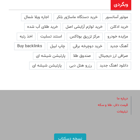
وبگردی
موتور آسانسور
خرید دستگاه ماساژور بلکر
اجاره ویلا شمال
خرید ادکلن
خرید لوازم آرایشی اصل
خرید طلای آب شده
مزایده خودرو
مرکز تزریق بوتاکس
استند تسلیت
اخذ رتبه
آهنگ جدید
خرید دوچرخه برقی
چاپ لیبل
Buy backlinks
صرافی ارز دیجیتال
صندوق طلا
پارتیشن شیشه ای
دانلود اهنگ جدید
رزرو هتل دبی
پارتیشن شیشه ای
درباره ما
قیمت دلار، طلا و سکه
تبلیغات
نسخه دسکتاپ