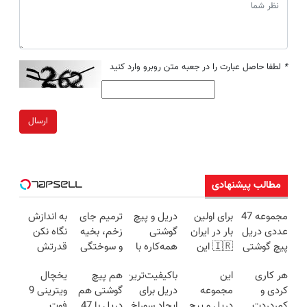
*
لطفا حاصل عبارت را در جعبه متن روبرو وارد کنید
ارسال
مطالب پیشنهادی
مجموعه 47
برای اولین
دریل و پیچ
ترمیم جای
به اندازش
عددی دریل
بار در ایران
گوشتی
زخم، بخیه
نگاه نکن
پیچ گوشتی
🇮🇷 این
همه‌کاره با
و سوختگی
قدرتش
شارژی
دکتر کرم
گیربکس
فقط در 3
درحد هالکه
هر کاری
این
باکیفیت‌ترین
هم پیچ
یخچال
(تخفیف به
ترمیم کننده
هوشمند ⚙️
هفته!!😍
😉 (پرداخت
کردی و
مجموعه
دریل برای
گوشتی هم
ویترینی 9
مدت
23 روزه
(نصف
درب
کمردردت
دریل و پیچ
ایجاد سوراخ
دریل با 47
فوت