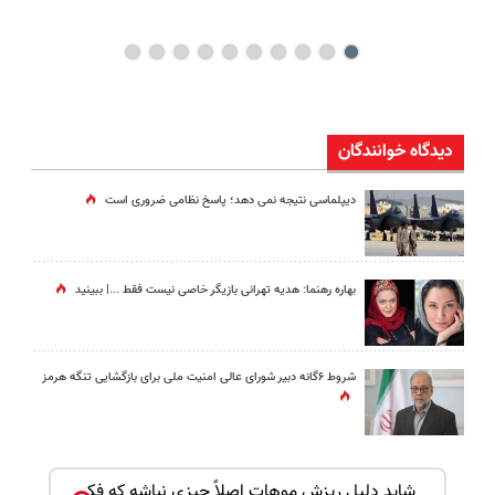
دیدگاه خوانندگان
دیپلماسی نتیجه‌ نمی دهد؛ پاسخ نظامی ضروری است
بهاره رهنما: هدیه تهرانی بازیگر خاصی نیست فقط ...|‌ ببینید
شروط ۶گانه دبیر شورای عالی امنیت ملی برای بازگشایی تنگه هرمز
بک!
شاید دلیل ریزش موهات اصلاً چیزی نباشه که فکر