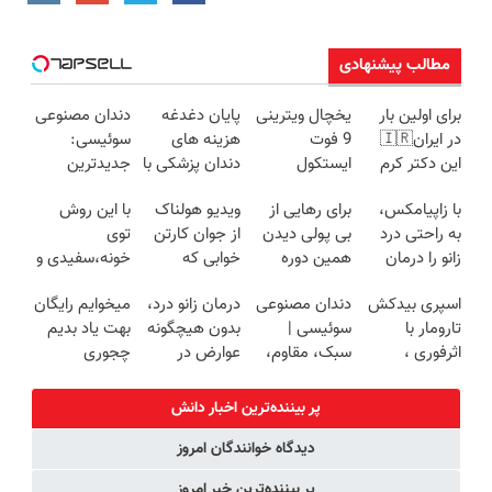
مطالب پیشنهادی
برای اولین بار
یخچال ویترینی
پایان دغدغه
دندان مصنوعی
در ایران🇮🇷
9 فوت
هزینه های
سوئیسی:
این دکتر کرم
ایستکول
دندان پزشکی با
جدیدترین
ترمیم کننده 23
(جدید)
پک سفید
فناوری اروپا،
با زاپیامکس،
برای رهایی از
ویدیو هولناک
با این روش
روزه ساخت!
کننده خانگی
سبک و مقاوم |
به راحتی درد
بی پولی دیدن
از جوان کارتن
توی
پرداخت قسطی
زانو را درمان
همین دوره
خوابی که
خونه،سفیدی و
کنید!
رایگان کافیه!
میلیاردر شد.
زیبایی دندوناتو
اسپری بیدکش
دندان مصنوعی
درمان زانو درد،
میخوایم رایگان
(شمارتو وارد
آموزش رایگان
برگردون
تارومار با
سوئیسی |
بدون هیچگونه
بهت یاد بدیم
کن)
(40%off)
اثرفوری ،
سبک، مقاوم،
عوارض در
چجوری
محافظ لباس
طبیعی! ویزیت
منزل
پولدارشی! باور
در مقابل بید
رایگان+پرداخت
(◂پرسش‌نامه)
نداری امتحانش
پر بیننده‌ترین اخبار دانش
اقساطی😍
مجانیه
دیدگاه خوانندگان امروز
پر بیننده‌ترین خبر امروز