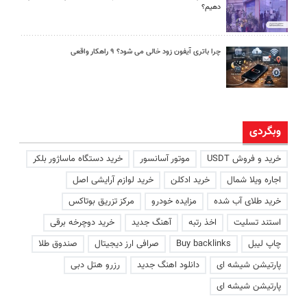
دهیم؟
چرا باتری آیفون زود خالی می شود؟ ۹ راهکار واقعی
وبگردی
خرید و فروش USDT
موتور آسانسور
خرید دستگاه ماساژور بلکر
اجاره ویلا شمال
خرید ادکلن
خرید لوازم آرایشی اصل
خرید طلای آب شده
مزایده خودرو
مرکز تزریق بوتاکس
استند تسلیت
اخذ رتبه
آهنگ جدید
خرید دوچرخه برقی
چاپ لیبل
Buy backlinks
صرافی ارز دیجیتال
صندوق طلا
پارتیشن شیشه ای
دانلود اهنگ جدید
رزرو هتل دبی
پارتیشن شیشه ای