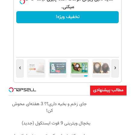
میکنی.
تخفیف ویژه!
›
‹
مطالب پیشنهادی
جای زخم و بخیه داری؟؟ 3 هفته‌ای محوش
کن!
یخچال ویترینی 9 فوت ایستکول (جدید)