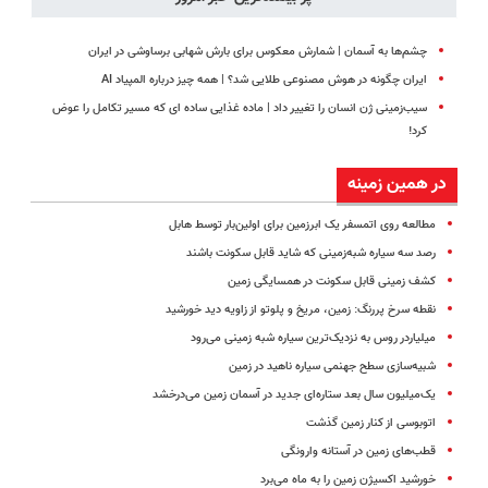
چشم‌ها به آسمان | شمارش معکوس برای بارش شهابی برساوشی در ایران
ایران چگونه در هوش مصنوعی طلایی شد؟ | همه چیز درباره المپیاد AI
سیب‌زمینی ژن انسان را تغییر داد | ماده غذایی ساده ای که مسیر تکامل را عوض
کرد!
در همین زمینه
مطالعه روی اتمسفر یک ابرزمین برای اولین‌بار توسط هابل
رصد سه سیاره شبه‌زمینی که شاید قابل سکونت باشند
کشف زمینی قابل سکونت در همسایگی زمین
نقطه سرخ پررنگ: زمین، مریخ و پلوتو از زاویه دید خورشید
میلیاردر روس به نزدیک‌ترین سیاره شبه زمینی می‌رود
شبیه‌سازی سطح جهنمی سیاره ناهید در زمین
یک‌میلیون سال بعد ستاره‌ای جدید در آسمان زمین می‌درخشد
اتوبوسی از کنار زمین گذشت
قطب‌های زمین در آستانه وارونگی
خورشید اکسیژن زمین را به ماه می‌برد