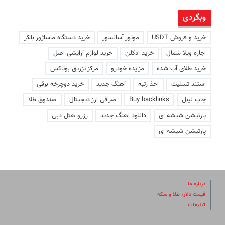
وبگردی
خرید و فروش USDT
موتور آسانسور
خرید دستگاه ماساژور بلکر
اجاره ویلا شمال
خرید ادکلن
خرید لوازم آرایشی اصل
خرید طلای آب شده
مزایده خودرو
مرکز تزریق بوتاکس
استند تسلیت
اخذ رتبه
آهنگ جدید
خرید دوچرخه برقی
چاپ لیبل
Buy backlinks
صرافی ارز دیجیتال
صندوق طلا
پارتیشن شیشه ای
دانلود اهنگ جدید
رزرو هتل دبی
پارتیشن شیشه ای
درباره ما
قیمت دلار، طلا و سکه
تبلیغات