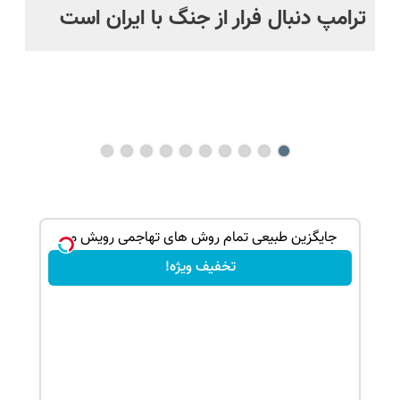
ترامپ دنبال فرار از جنگ با ایران است
مو
س
راه
هم
ند
ک جهت
جایگزین طبیعی تمام روش های تهاجمی رویش مو
تخفیف ویژه!