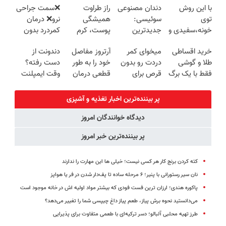
با این روش
دندان مصنوعی
راز طراوت
❌سمت جراحی
روزه ساخت!
روش لاغری
کننده خانگی
توی
سوئیسی:
همیشگی
نرو❌ درمان
معرفی شد
خونه،سفیدی و
جدیدترین
پوست، کرم
کمردرد بدون
زیبایی دندوناتو
فناوری اروپا،
جوانساز جلبک
قرص و دارو
خرید اقساطی
میخوای کمر
آرتروز مفاصل
دندونت از
برگردون
سبک و مقاوم |
با 45%تخفیف
طلا و گوشی
دردت رو بدون
خود را به طور
دست رفته؟
(40%off)
پرداخت قسطی
فقط با یک برگ
قرص برای
قطعی درمان
وقت ایمپلنت
چک صیادی
همیشه خوب
کنید!
دیجیتاله
کنی؟
◗پرسش‌نامه◖
پر بیننده‌ترین اخبار تغذیه و آشپزی
(◂پرسش‌نامه
دیدگاه خوانندگان امروز
رو پر کن)
پر بیننده‌ترین خبر امروز
کته کردن برنج کار هر کسی نیست؛ خیلی ها این مهارت را ندارند
نان سیر رستورانی با پنیر؛ ۶ مرحله ساده تا پف‌دار شدن در فر یا هواپز
پاکوره هندی؛ ارزان ترین فست فودی که بیشتر مواد اولیه اش در خانه موجود است
می‌دانستید نحوه برش پیاز، طعم پیاز داغ چیپسی شما را تغییر می‌دهد؟
طرز تهیه محلبی آلبالو؛ دسر ترکیه‌ای با طعمی متفاوت برای پذیرایی