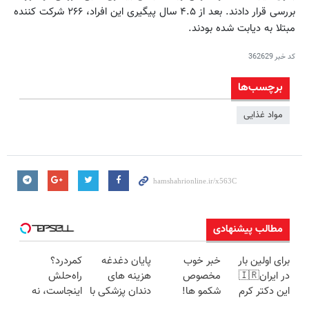
بررسی قرار دادند. بعد از ۴.۵ سال پیگیری این افراد، ۲۶۶ شرکت کننده
مبتلا به دیابت شده بودند.
کد خبر
362629
برچسب‌ها
مواد غذایی
مطالب پیشنهادی
برای اولین بار
خبر خوب
پایان دغدغه
کمردرد؟
در ایران🇮🇷
مخصوص
هزینه های
راه‌حلش
این دکتر کرم
شکمو ها!
دندان پزشکی با
اینجاست، نه
ترمیم کننده 23
آسون ترین
پک سفید
توی داروخونه