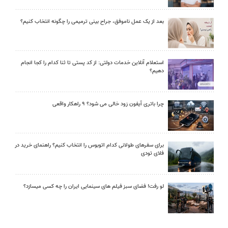
بعد از یک عمل ناموفق، جراح بینی ترمیمی را چگونه انتخاب کنیم؟
استعلام آنلاین خدمات دولتی: از کد پستی تا ثنا کدام را کجا انجام
دهیم؟
چرا باتری آیفون زود خالی می شود؟ ۹ راهکار واقعی
برای سفرهای طولانی کدام اتوبوس را انتخاب کنیم؟ راهنمای خرید در
فلای تودی
لو رفت! فضای سبز فیلم های سینمایی ایران را چه کسی میسازد؟