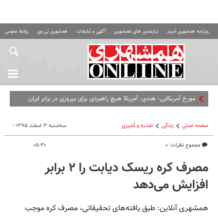
روزنامه همشهری امروز
نیازمندی های همشهری
آگهی و تبلیغات
همشهری تی وی
روابط عمومی ه
مورخ آمریکایی- هندی: آمریکا هیچ راهبردی برای پیروزی در برابر ایران
ندارد،‌ همان‌طور که در عراق و افغانستان نداشت
صفحه اصلی
زندگی
تغذیه و آشپزی
سه‌شنبه ۳ اسفند ۱۳۹۵ -
مجموع نظرات: ۰
۰۵:۳۰
مصرف کره ریسک دیابت را ۲ برابر
افزایش می‌دهد
همشهری آنلاین: طبق یافته‌های تحقیقاتی، مصرف کره موجب