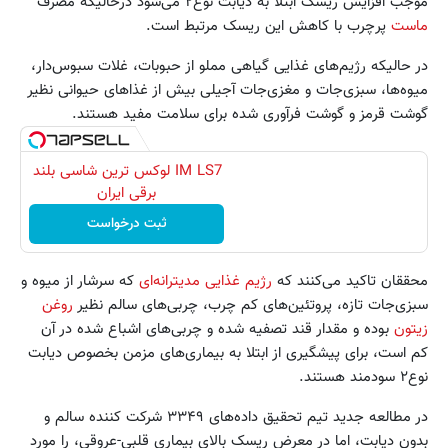
موجب افزایش ریسک ابتلا به دیابت نوع۲ می‌شود درحالیکه مصرف
ماست
پرچرب با کاهش این ریسک مرتبط است.
در حالیکه رژیم‌های غذایی گیاهی مملو از حبوبات، غلات سبوس‌دار،
میوه‌ها، سبزی‌جات و مغزی‌جات آجیلی بیش از غذاهای حیوانی نظیر
گوشت قرمز و گوشت فرآوری شده برای سلامت مفید هستند.
IM LS7 لوکس ترین شاسی بلند
برقی ایران
ثبت درخواست
محققان تاکید می‌کنند که
رژیم غذایی مدیترانه‌ای
که سرشار از میوه و
سبزی‌جات تازه، پروتئین‌های کم چرب، چربی‌های سالم نظیر
روغن
زیتون
بوده و مقدار قند تصفیه شده و چربی‌های اشباع شده در آن
کم است، برای پیشگیری از ابتلا به بیماری‌های مزمن بخصوص دیابت
نوع۲ سودمند هستند.
در مطالعه جدید تیم تحقیق داده‌های ۳۳۴۹ شرکت کننده سالم و
بدون دیابت، اما در معرض ریسک بالای بیماری قلبی-عروقی، را مورد