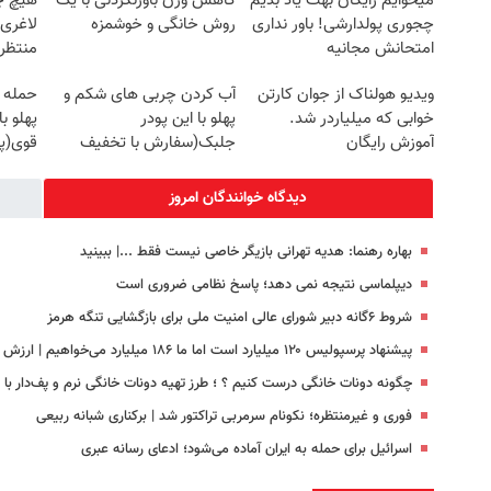
میخوایم رایگان بهت یاد بدیم
کاهش وزن باورنکردنی با یک
هیچ چ
چجوری پولدارشی! باور نداری
روش خانگی و خوشمزه
لاغری
امتحانش مجانیه
منتظرت
ویدیو هولناک از جوان کارتن
آب کردن چربی های شکم و
حمله 
خوابی که میلیاردر شد.
پهلو با این پودر
پهلو ب
آموزش رایگان
جلبک(سفارش با تخفیف
قوی(پ
ویژه)
سبز45%تخفیف)
دیدگاه خوانندگان امروز
بهاره رهنما: هدیه تهرانی بازیگر خاصی نیست فقط ...|‌ ببینید
دیپلماسی نتیجه‌ نمی دهد؛ پاسخ نظامی ضروری است
شروط ۶گانه دبیر شورای عالی امنیت ملی برای بازگشایی تنگه هرمز
پیشنهاد پرسپولیس ۱۲۰ میلیارد است اما ما ۱۸۶ میلیارد می‌خواهیم | ارزش بازیکن ما بیشتر از خرید جدید این باشگاه است
چگونه دونات خانگی درست کنیم ؟ ؛ طرز تهیه دونات خانگی نرم و پف‌دار ب
فوری و غیرمنتظره؛‌ نکونام سرمربی تراکتور شد | برکناری شبانه ربیعی
اسرائیل برای حمله به ایران آماده می‌شود؛ ادعای رسانه عبری