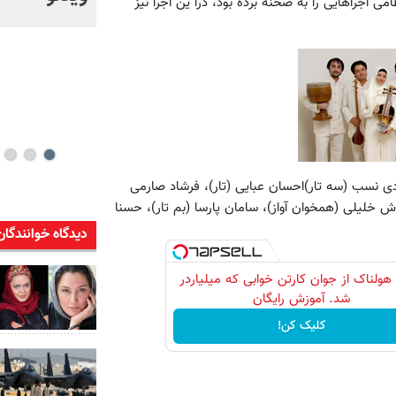
ی اجراهایی را به صحنه برده بود، درا ین اجرا نیز
خود + ویدئو
ادی نسب (سه تار)احسان عبایی (‌تار)، فرشاد صارمی
 خلیلی (همخوان آواز)، سامان پارسا (بم تار)، حسنا
دیدگاه خوانندگان
 هولناک از جوان کارتن خوابی که میلیاردر
شد. آموزش رایگان
کلیک کن!