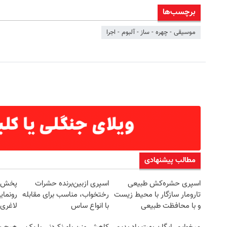
برچسب‌ها
موسیقی - چهره - ساز - آلبوم - اجرا
ین کوییک گذاشتی برای فروش ؟ اینجا
به بزرگترین جشنواره ایمپلنت تهر
سریع و راحت بفروش
! | فقط ۲۵ میلیون !
درخواست فروش
رزرورایگان نوبت
مطالب پیشنهادی
اسپری حشره‌کش طبیعی
اسپری ازبین‌برنده حشرات
تارومار سازگار با محیط زیست
رختخواب، مناسب برای مقابله
رونمای
و با محافظت طبیعی
با انواع ساس
لاغری