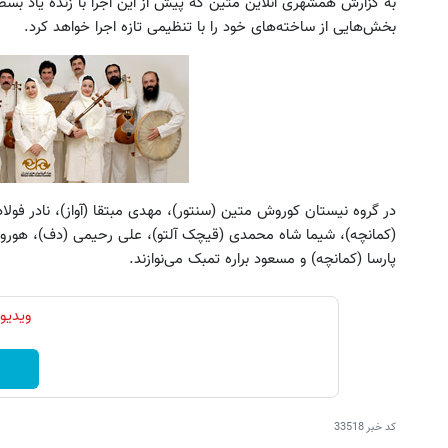
به گزارش همشهری آنلاین متین که پیش از این اجرا با زنده یاد بسطام
بخش‌هایی از ساخته‌های خود را با تنظیمی تازه اجرا خواهد کرد.
در گروه نیستان کوروش متین (سنتور)، مهدی مبتقا (آواز)، نادر فول
(‌کمانچه)، شیما شاه محمدی (‌قیچک آلتو)، علی رحیمی (دف)، هوروش
پارسا (کمانچه) و مسعود براره تمبک می‌نوازند.
ویدیو
کد خبر
33518