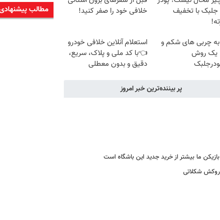
یز محال نیست! پودر
قبل از سفرهای برون استانی
مطالب پیشنهادی
 جلبک با تخفیف
خلافی خود را صفر کنید!
ه!
به چربی های شکم و
استعلام آنلاین خلافی خودرو
ا یک روش
👈با کد ملی و پلاک، سریع،
ودرجلبک
دقیق و بدون معطلی
پر بیننده‌ترین خبر امروز
ا روکش شکلاتی