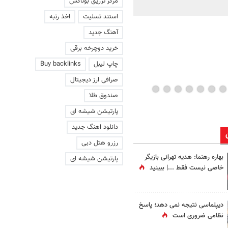
مرکز تزریق بوتاکس
ماند | ویدئو
استند تسلیت
اخذ رتبه
آهنگ جدید
خرید دوچرخه برقی
چاپ لیبل
Buy backlinks
صرافی ارز دیجیتال
صندوق طلا
پارتیشن شیشه ای
دانلود اهنگ جدید
رزرو هتل دبی
بهاره رهنما: هدیه تهرانی بازیگر
پارتیشن شیشه ای
خاصی نیست فقط ...|‌ ببینید
دیپلماسی نتیجه‌ نمی دهد؛ پاسخ
نظامی ضروری است