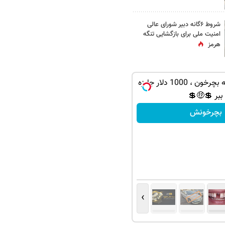
شروط ۶گانه دبیر شورای عالی
امنیت ملی برای بازگشایی تنگه
هرمز
بازی کن ، گردونه بچرخون ، 1000 دلار جایزه
ببر 💲🤑💲
بچرخونش
›