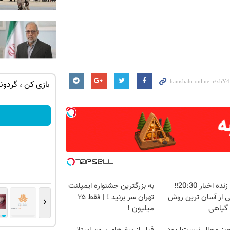
ان سر بزنید
تنها در چند ساعت و با یکبار مراجعه فروخته
شد ✅
درخواست فروش
پخش زنده اخبار 20:30‼️
به بزرگترین جشنواره ایمپلنت
ی از آسان ترین روش
تهران سر بزنید ! | فقط ۲۵
‹
 گیاهی
میلیون !