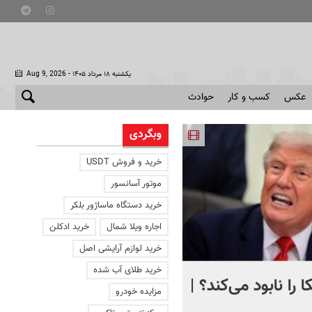
- یکشنبه ۱۸ مرداد ۱۴۰۵
Aug 9, 2026
عکس
کسب و کار
حوادث
وبگردی
خرید و فروش USDT
موتور آسانسور
خرید دستگاه ماساژور بلکر
اجاره ویلا شمال
خرید ادکلن
خرید لوازم آرایشی اصل
خرید طلای آب شده
 را نابود می‌کند؟ |
تصویری دردناک از دلفینی ک
مزایده خودرو
یک هفته کنار جسد بچه‌اش