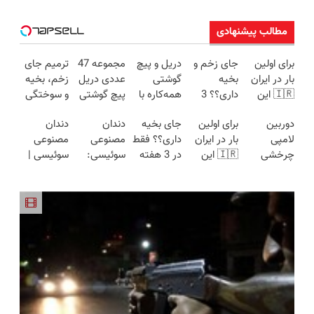
مطالب پیشنهادی
برای اولین
جای زخم و
دریل و پیچ
مجموعه 47
ترمیم جای
بار در ایران
بخیه
گوشتی
عددی دریل
زخم، بخیه
🇮🇷 این
داری؟؟ 3
همه‌کاره با
پیچ گوشتی
و سوختگی
دکتر کرم
هفته‌ای
گیربکس
شارژی
فقط در 3
دوربین
برای اولین
جای بخیه
دندان
دندان
ترمیم کننده
محوش کن!
هوشمند ⚙️
(تخفیف به
هفته!!😍
لامپی
بار در ایران
داری؟؟ فقط
مصنوعی
مصنوعی
23 روزه
(نصف
مدت
چرخشی
🇮🇷 این
در 3 هفته
سوئیسی:
سوئیسی |
ساخت!
قیمت بازار
محدود)
360 درجه
دکتر کرم
ترمیمش
جدیدترین
سبک،
🔥)
فقط امروز
ترمیم کننده
کن!😍
فناوری
مقاوم،
حراج شد🔥
23 روزه
اروپا، سبک
طبیعی!
پرداخت
ساخت!
و مقاوم |
ویزیت
درب منزل
پرداخت
رایگان+پرداخت
قسطی
اقساطی😍