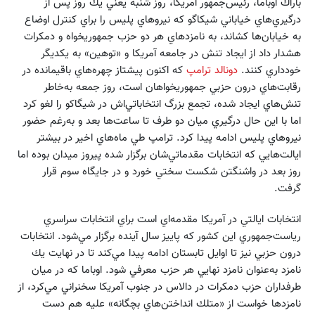
باراك اوباما، رئيس‌جمهور آمريكا، روز شنبه يعني يك روز پس از
درگيري‌هاي خياباني شيكاگو كه نيروهاي پليس را براي كنترل اوضاع
به خيابان‌ها كشاند، به نامزدهاي هر دو حزب جمهوريخواه و دمكرات
هشدار داد از ايجاد تنش در جامعه آمريكا و «توهين» به يكديگر
خودداري كنند.
دونالد ترامپ
كه اكنون پيشتاز چهره‌هاي باقيمانده در
رقابت‌هاي درون حزبي جمهوريخواهان است، روز جمعه به‌خاطر
تنش‌هاي ايجاد شده، تجمع بزرگ انتخاباتي‌اش در شيگاكو را لغو كرد
اما با اين حال درگيري ميان دو طرف تا ساعت‌ها بعد و به‌رغم حضور
نيروهاي پليس ادامه پيدا كرد. ترامپ طي ماه‌هاي اخير در بيشتر
ايالت‌هايي كه انتخابات مقدماتي‌شان برگزار شده پيروز ميدان بوده اما
روز بعد در واشنگتن شكست سختي خورد و در جايگاه سوم قرار
گرفت.
انتخابات ايالتي در آمريكا مقدمه‌اي است براي انتخابات سراسري
رياست‌جمهوري اين كشور كه پاييز سال آينده برگزار مي‌شود. انتخابات
درون حزبي نيز تا اوايل تابستان ادامه پيدا مي‌كند تا در نهايت يك
نامزد به‌عنوان نامزد نهايي هر حزب معرفي شود. اوباما كه در ميان
طرفداران حزب دمكرات در دالاس در جنوب آمريكا سخنراني مي‌كرد، از
نامزدها خواست از «متلك انداختن‌هاي بچگانه» عليه هم دست