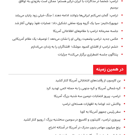
ترامپ: شخصاً در مذاکرات با ایران درگیر هستم؛ ممکن است به‌زودی به توافق
برسیم
ترامپ: گمان نمی‌کنم ایرانی‌ها بتوانند ادامه دهند | جنگ خیلی زود پایان می‌یابد
نیویورک‌تایمز: سیا یک گروه ویژه مخفی تشکیل داد؛ عملیات نفوذ پنهانی آغاز شد
جلسه محرمانه ترامپ با مقام‌های اطلاعاتی آمریکا
عکس جدید ترامپ وضعیت روانی او را نشان می‌دهد | توصیف یک مقام آمریکایی
خشم ترامپ از افشای کمبود موشک؛ افشاگران را به زندان می‌اندازم
پنتاگون جلسه اضطراری برگزار می‌کند+ جزئیات
در همین زمینه
بن کارسون از رقابت‌های انتخاباتی آمریکا کنار کشید
کره شمالی آمریکا و کره جنوبی را به حمله اتمی تهدید کرد
ترامپ، پیروز انتخابات دومین سه شنبه بزرگ آمریکا
واکنش تند اوباما به اظهارات هسته‌ای ترامپ
سفر رئیس جمهور آمریکا به کوبا
پیروزی ترامپ، کلینتون و کاسیچ در سومین سه‌شنبه بزرگ | روبیو کنار کشید
پنج میلیون مهاجر بدون مدرک در آمریکا در آستانه اخراج