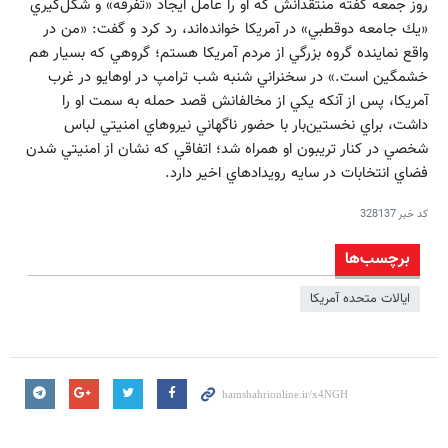
روز جمعه گفته منتقدانش كه او را عامل ايجاد «تفرقه» و شكل‌گيري
«يك جامعه دوقطبي» در آمريكا خوانده‌اند، رد كرد و گفت:‌ «من در
واقع نماينده گروه بزرگي از مردم آمريكا هستم؛ گروهي كه بسيار هم
خشمگين است.» در سخنراني شنبه شب ترامپ در اوهايو در غرب
آمريكا، پس از آنكه يكي از مخالفانش قصد حمله به سمت او را
داشت، براي نخستين‌بار با حضور ناگهاني نيروهاي امنيتي لباس
شخصي در كنار تريبون او همراه شد؛ اتفاقي كه نشان از امنيتي شدن
فضاي انتخابات در سايه رويدادهاي اخير دارد.
کد خبر
328137
برچسب‌ها
ایالات متحده آمریکا