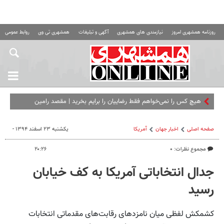
روزنامه همشهری امروز
نیازمندی های همشهری
آگهی و تبلیغات
همشهری تی وی
روابط عمومی ه
هیچ کس را نمی‌خواهم فقط رضاییان را برایم بخرید | مقصد رامین
مشخص شد؟
صفحه اصلی
اخبار جهان
آمریکا
یکشنبه ۲۳ اسفند ۱۳۹۴ -
مجموع نظرات: ۰
۲۰:۲۶
جدال انتخاباتی آمریکا به کف خیابان
رسید
کشمکش لفظی میان نامزدهای رقابت‌های مقدماتی انتخابات