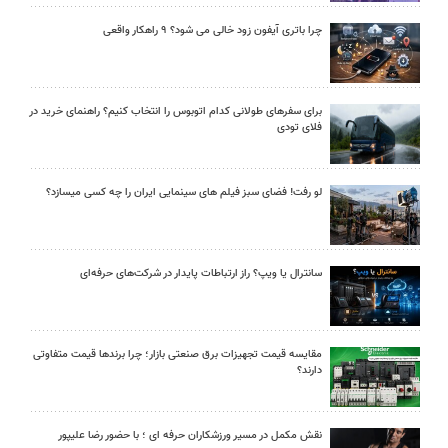
چرا باتری آیفون زود خالی می شود؟ ۹ راهکار واقعی
برای سفرهای طولانی کدام اتوبوس را انتخاب کنیم؟ راهنمای خرید در
فلای تودی
لو رفت! فضای سبز فیلم های سینمایی ایران را چه کسی میسازد؟
سانترال یا ویپ؟ راز ارتباطات پایدار در شرکت‌های حرفه‌ای
مقایسه قیمت تجهیزات برق صنعتی بازار؛ چرا برندها قیمت متفاوتی
دارند؟
نقش مکمل در مسیر ورزشکاران حرفه ای ؛ با حضور رضا علیپور