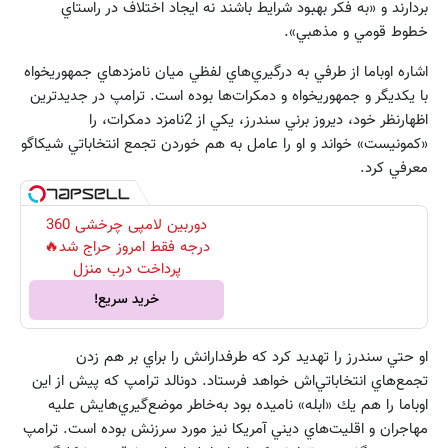
بردارند و «به فكر بهبود شرايط باشند نه ايجاد اختلاف در راستاي
خطوط قومي و مذهبي».
اشاره اوباما از طرفي به درگيري‌هاي لفظي ميان نامزدهاي جمهوريخواه
با يكديگر و جمهوريخواه و دمكرات‌ها بوده است. ترامپ در جديدترين
اظهارنظر خود، ديروز برني سندرز، يكي از 2نامزد دمكرات، را
«كمونيست» خواند و او را عامل به هم خوردن تجمع انتخاباتي شيكاگو
معرفي كرد.
دوربین لامپی چرخشی 360
درجه فقط امروز حراج شد🔥
پرداخت درب منزل
خرید سریع!
او حتي سندرز را تهديد كرد كه طرفدارانش را براي بر هم زدن
تجمع‌هاي انتخاباتي‌اش خواهد فرستاد. دونالد ترامپ كه پيش از اين
اوباما را هم يك «ابله» ناميده بود به‌خاطر موضع‌گيري‌هايش عليه
مهاجران و اقليت‌هاي ديني آمريكا نيز مورد سرزنش بوده است. ترامپ