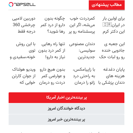
مطالب پیشنهادی
برای اولین بار
کمردردت خوب
چگونه بدون
دوربین لامپی
در ایران🇮🇷
می‌شه، اگر این
دارو از درد کمر
چرخشی 360
این دکتر کرم
پرسشنامه رو پر
رها شوید؟
درجه فقط
ترمیم کننده 23
کنی!!
(◂پرسش‌نامه
امروز حراج شد
این جعبه ی
دندان مصنوعی
تنها راه رهایی
با این روش
روزه ساخت!
رو پرکن)
🔥 پرداخت
جادویی خنده
سوئیسی:
از کمر درد بدون
توی
درب منزل
رو رو لبات حک
جدیدترین
نیاز به دارو!
خونه،سفیدی و
میکنه
فناوری اروپا،
(◂پرسش‌نامه)
زیبایی دندوناتو
پایان دغدغه
با زاپیامکس،
بدون هیچ دارو
ویدیو هولناک
خرید40%تخفیف
سبک و مقاوم |
برگردون
هزینه های
به راحتی درد
و عوارضی کمر
از جوان کارتن
پرداخت قسطی
(40%off)
دندان پزشکی با
زانو را درمان
دردت رو درمان
خوابی که
پک سفید
کنید!
کن!
میلیاردر شد.
کننده خانگی
(پرسش‌نامه)
آموزش رایگان
پر بیننده‌ترین اخبار آمریکا
دیدگاه خوانندگان امروز
پر بیننده‌ترین خبر امروز