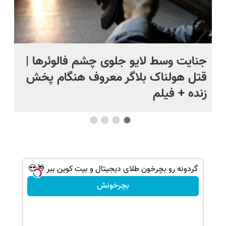
ج
جنایت وسط لایو جلوی چشم فالوئرها |
صح
قتل هولناک بلاگر معروف هنگام پخش
سب
زنده + فیلم
ه ویژه
گردونه رو بچرخون طلای دیجیتال و بیت کوین ببر 🎁😍
بچرخونش