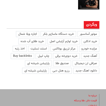
وبگردی
موتور آسانسور
خرید دستگاه ماساژور بلکر
اجاره ویلا شمال
خرید ادکلن
خرید لوازم آرایشی اصل
خرید طلای آب شده
مزایده خودرو
مرکز تزریق بوتاکس
استند تسلیت
اخذ رتبه
آهنگ جدید
خرید دوچرخه برقی
چاپ لیبل
Buy backlinks
صرافی ارز دیجیتال
صندوق طلا
پارتیشن شیشه ای
دانلود اهنگ جدید
رزرو هتل دبی
پارتیشن شیشه ای
درباره ما
قیمت دلار، طلا و سکه
تبلیغات