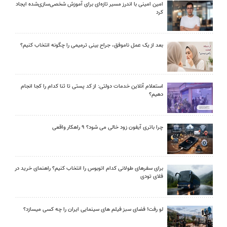
امین امینی با اندرز مسیر تازه‌ای برای آموزش شخصی‌سازی‌شده ایجاد
کرد
بعد از یک عمل ناموفق، جراح بینی ترمیمی را چگونه انتخاب کنیم؟
استعلام آنلاین خدمات دولتی: از کد پستی تا ثنا کدام را کجا انجام
دهیم؟
چرا باتری آیفون زود خالی می شود؟ ۹ راهکار واقعی
برای سفرهای طولانی کدام اتوبوس را انتخاب کنیم؟ راهنمای خرید در
فلای تودی
لو رفت! فضای سبز فیلم های سینمایی ایران را چه کسی میسازد؟