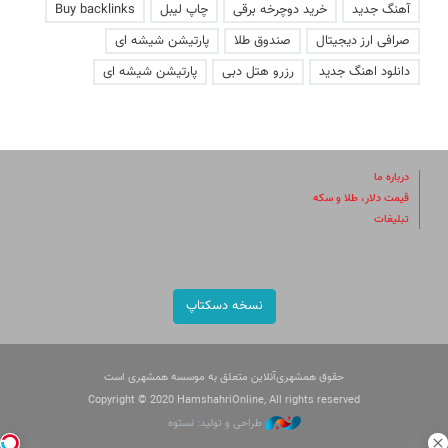
آهنگ جدید
خرید دوچرخه برقی
چاپ لیبل
Buy backlinks
صرافی ارز دیجیتال
صندوق طلا
پارتیشن شیشه ای
دانلود اهنگ جدید
رزرو هتل دبی
پارتیشن شیشه ای
درباره ما
قیمت دلار، طلا و سکه
تبلیغات
نسخه دسکتاپ
حقوق همشهری‌آنلاین متعلق به موسسه همشهری است
Copyright © 2020 HamshahriOnline, All rights reserved
طراحی و تولید: نستوه