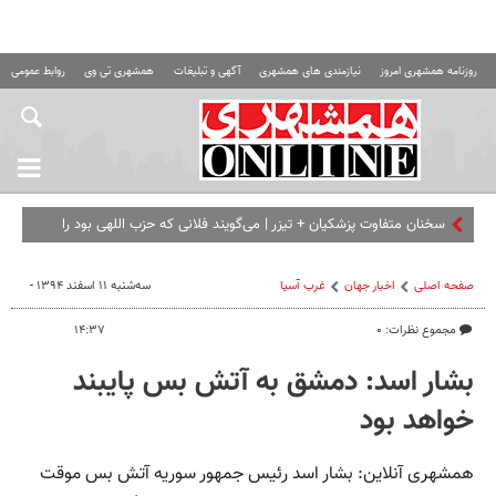
روزنامه همشهری امروز
نیازمندی های همشهری
آگهی و تبلیغات
همشهری تی وی
روابط عمومی ه
سخنان متفاوت پزشکیان + تیزر | می‌گویند فلانی که حزب اللهی بود را
برداشته ای... | امشب ببینید
صفحه اصلی
اخبار جهان
غرب آسیا
سه‌شنبه ۱۱ اسفند ۱۳۹۴ -
مجموع نظرات: ۰
۱۴:۳۷
بشار اسد: دمشق به آتش بس پایبند
خواهد بود
همشهری آنلاین: بشار اسد رئیس جمهور سوریه آتش بس موقت