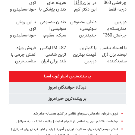
چرخشی 360
در ایران🇮🇷
هزینه های
توی
درجه فقط
این دکتر کرم
دندان پزشکی با
خونه،سفیدی و
امروز حراج شد
ترمیم کننده 23
پک سفید
زیبایی دندوناتو
دوربین
دندان مصنوعی
دندان مصنوعی
با این روش
🔥 پرداخت
روزه ساخت!
کننده خانگی
برگردون
مداربسته با
سوئیسی:
سوئیسی |
توی
درب منزل
(40%off)
چرخش 360°
جدیدترین
سبک، مقاوم،
خونه،سفیدی و
+ تخفیف
فناوری اروپا،
طبیعی! ویزیت
زیبایی دندوناتو
با اعتماد بنفس
با کم‌ترین
IM LS7 لوکس
فروش ویژه
(ضمانت
سبک و مقاوم |
رایگان+پرداخت
برگردون(40%off)
لبخند بزن (ژل
قیمت بهترین
ترین شاسی
کفش چرمی با
تعویض +
پرداخت قسطی
اقساطی😍
سفیدکننده
دوربین
بلند برقی ایران
مناسب‌ترین
پرداخت درب
دندان40%تخفیف)
مداربسته رو
قیمت+پرداخت
منزل)
بخر❗❗❗
اقساطی
پر بیننده‌ترین اخبار غرب آسیا
دیدگاه خوانندگان امروز
پر بیننده‌ترین خبر امروز
فوری؛ فرمان آماده‌باش نیروهای نظامی در کشور همسایه صادر شد
درخواست ۸کشور عربی و اسلامی از شورای امنیت | بیانیه مشترک علیه اسرائیل
اعلام موضع ترکیه درباره مذاکرات ایران و آمریکا | باید و نباید فیدان برای اسرائیل |