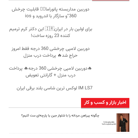
دوربین مداربسته پانوراما👈🏻 قابلیت چرخش
360°و سازگار با اندروید و ios
برای اولین بار در ایران🇮🇷 این دکتر کرم ترمیم
کننده 23 روزه ساخت!
دوربین لامپی چرخشی 360 درجه فقط امروز
حراج شد🔥 پرداخت درب منزل
🔥دوربین لامپی چرخشی 360 درجه🔥 پرداخت
درب منزل + گارانتی تعویض
IM LS7 لوکس ترین شاسی بلند برقی ایران
اخبار بازار و کسب و کار
چگونه پیراهن مردانه را با شلوار جین یا پارچه‌ای ست کنیم؟