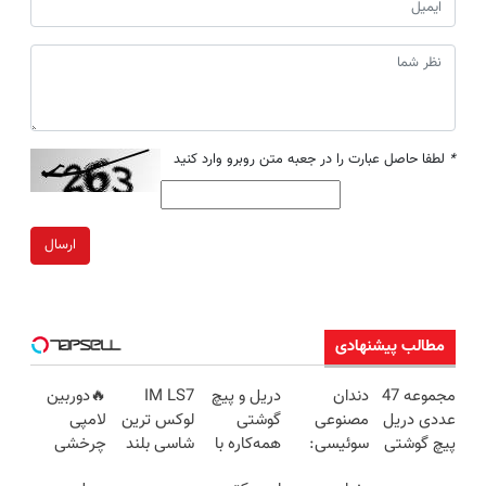
*
لطفا حاصل عبارت را در جعبه متن روبرو وارد کنید
ارسال
مطالب پیشنهادی
مجموعه 47
دندان
دریل و پیچ
IM LS7
🔥دوربین
عددی دریل
مصنوعی
گوشتی
لوکس ترین
لامپی
پیچ گوشتی
سوئیسی:
همه‌کاره با
شاسی بلند
چرخشی
شارژی
جدیدترین
گیربکس
برقی ایران
360 درجه