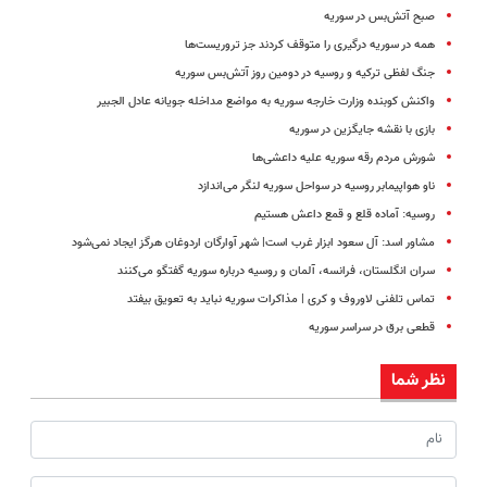
صبح آتش‌بس در سوریه
همه در سوریه درگیری را متوقف کردند جز تروریست‌ها
جنگ لفظی ترکیه و روسیه در دومین روز آتش‌بس سوریه
واکنش کوبنده وزارت خارجه سوریه به مواضع مداخله جویانه عادل الجبیر
بازی با نقشه جایگزین در سوریه
شورش مردم رقه سوریه علیه داعشی‌ها
ناو هواپیمابر روسیه در سواحل سوریه لنگر می‌اندازد
روسیه: آماده قلع و قمع داعش هستیم
مشاور اسد: آل سعود ابزار غرب است| شهر آوارگان اردوغان هرگز ایجاد نمی‌شود
سران انگلستان، فرانسه، آلمان و روسیه درباره سوریه گفتگو می‌کنند
تماس تلفنی لاوروف و کری | مذاکرات سوریه نباید به تعویق بیفتد
قطعی برق در سراسر سوریه
نظر شما