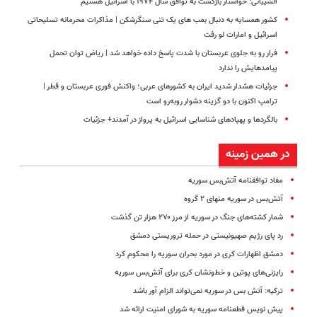
الشیبانی: خواستار بازگشت به توافق سال ۱۹۷۴ با اسرائیل هستیم
کشور همسایه به دنبال بمب های یک تنی سنگرشکن | مذاکرات محرمانه تسلیحاتی
اسرائیل و امارات لو رفت
فرار رو به جلوی عربستان با شدت پاسخ داده خواهد شد | ریاض توان تحمل
پیامدهایش را ندارد
جزئیات هشدار شدید ایران به کشورهای عربی؛ واکنش فوری عربستان و قطر |
ترامپ اکنون با دو گزینه دشوار روبه‌رو است
بالگردها و پهپادهای شناسایی اسرائیل به پرواز در آمدند+ جزئیات
در همین زمینه
مفاد توافقنامه آتش‌بس سوریه
آتش‌بس در سوریه منهای ۲ گروه
شمار کشته‌های جنگ در سوریه از مرز ۲۷۰ هزار تن گذشت
رد پای رژیم صهیونیستی در حمله تروریستی دمشق
دمشق اظهارات کری در مورد بحران سوریه را محکوم کرد
رایزنی‌های پوتین و خط‌و‌نشان کری برای آتش‌بس سوریه
ترکیه: آتش بس در سوریه نمی‌تواند الزام آور باشد
پیش نویس قطعنامه سوریه به شورای امنیت ارائه شد